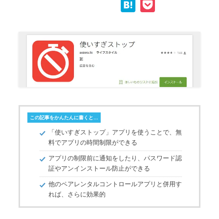
H
P
p
c
i
n
a
o
y
e
t
e
t
c
L
b
t
e
k
i
o
e
n
e
n
o
r
a
t
k
k
この記事をかんたんに書くと…
「使いすぎストップ」アプリを使うことで、無
料でアプリの時間制限ができる
アプリの制限前に通知をしたり、パスワード認
証やアンインストール防止ができる
他のペアレンタルコントロールアプリと併用す
れば、さらに効果的