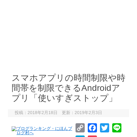
スマホアプリの時間制限や時
間帯を制限できるAndroidア
プリ「使いすぎストップ」
投稿：2018年2月18日 更新：2019年2月3日
C
F
T
L
o
a
w
i