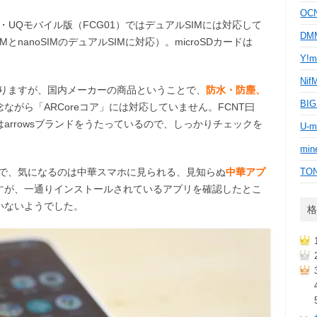
OC
で、au・UQモバイル版（FCG01）ではデュアルSIMには対応して
D
nanoSIMのデュアルSIMに対応）。microSDカードは
Y!m
Nif
ありますが、国内メーカーの商品ということで、
防水・防塵、
BI
ながら「ARCoreコア」には対応していません。FCNT曰
arrowsブランドをうたっているので、しっかりチェックを
U-m
min
とで、気になるのは中華スマホに見られる、見知らぬ
中華アプ
TO
すが、一通りインストールされているアプリを確認したとこ
いないようでした。
格