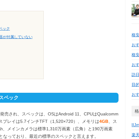
スペック
格
充電器が付属していない
おす
格安
お
訪日
目
お
」のスペック
格
に発売され、スペックは、OSはAndroid 11、CPUはQualcomm
ィスプレイは5.7インチTFT（1,520×720）、メモリは
4GB
、ス
IIJ
Ah、メインカメラは標準1,310万画素（広角）と190万画素
楽
素となっており、最近の標準のスペックと言えます。