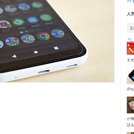
>>
人
すめ
iP
が
話