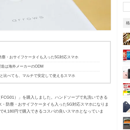
検
o
r
索:
k
格
防水・防塵・おサイフケータイも入った5G対応スマホ
製造は海外メーカーのODM
シリーズと比べても、マルチで安定して使えるスマホ
（FCG01）」を購入しました。ハンドソープで丸洗いできる
水・防塵・おサイフケータイも入った5G対応スマホになりま
で4,180円で購入できるコスパの良いスマホとなっていま