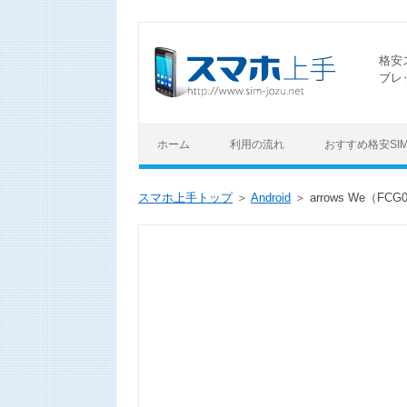
格安
ブレ
ホーム
利用の流れ
おすすめ格安SI
スマホ上手トップ
Android
arrows We（