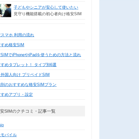
子どもやシニアが安心して使いたい
見守り機能搭載の初心者向け格安SIM
安スマホ 利用の流れ
すめ格安SIM
SIMでiPhoneやiPadを使うための方法と流れ
すすめタブレット！ タイプ別6選
外国人向け プリペイドSIM
的別のおすすめな格安SIMプラン
すすめアプリ・設定
安SIMのクチコミ・記事一覧
mio
天モバイル