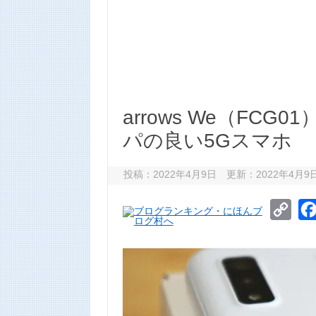
arrows We（FC
パの良い5Gスマホ
投稿：2022年4月9日 更新：2022年4月9
C
o
p
y
L
i