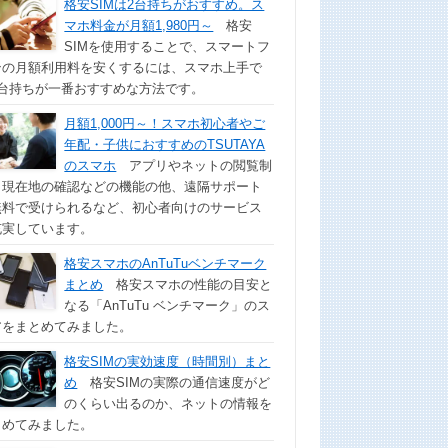
格安SIMは2台持ちがおすすめ。ス
マホ料金が月額1,980円～
格安
SIMを使用することで、スマートフ
ンの月額利用料を安くするには、スマホ上手で
2台持ちが一番おすすめな方法です。
月額1,000円～！スマホ初心者やご
年配・子供におすすめのTSUTAYA
のスマホ
アプリやネットの閲覧制
、現在地の確認などの機能の他、遠隔サポート
無料で受けられるなど、初心者向けのサービス
充実しています。
格安スマホのAnTuTuベンチマーク
まとめ
格安スマホの性能の目安と
なる「AnTuTu ベンチマーク」のス
アをまとめてみました。
格安SIMの実効速度（時間別）まと
め
格安SIMの実際の通信速度がど
のくらい出るのか、ネットの情報を
とめてみました。