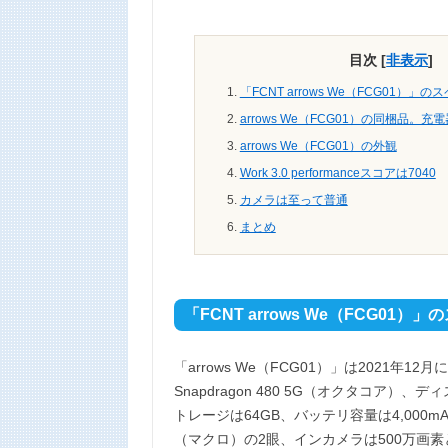
目次
[
非表示
]
「FCNT arrows We（FCG01）」の
arrows We（FCG01）の同梱品。
arrows We（FCG01）の外観
Work 3.0 performanceスコアは7040
カメラは至って普通
まとめ
「FCNT arrows We（FCG01）
「arrows We（FCG01）」は2021年12月
Snapdragon 480 5G（オクタコア）、デ
トレージは64GB、バッテリ容量は4,000m
（マクロ）の2眼、インカメラは500万画