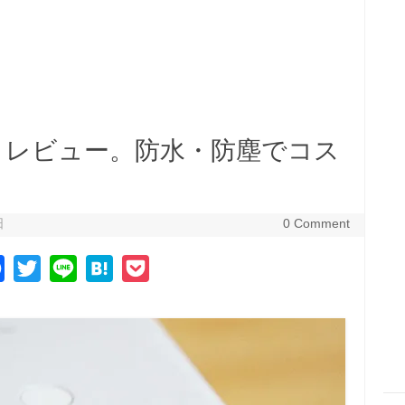
G01）レビュー。防水・防塵でコス
日
0 Comment
F
T
L
H
P
a
w
i
a
o
c
i
n
t
c
e
t
e
e
k
b
t
n
e
o
e
a
t