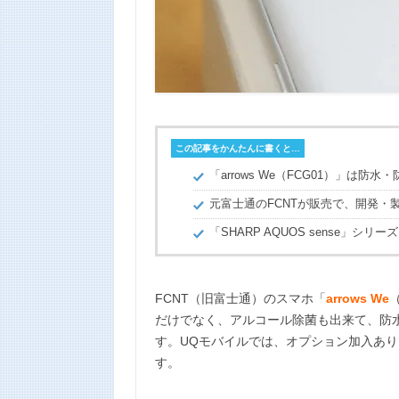
n
k
この記事をかんたんに書くと…
「arrows We（FCG01）」は
元富士通のFCNTが販売で、開発・
「SHARP AQUOS sense」
FCNT（旧富士通）のスマホ「
arrows We
だけでなく、アルコール除菌も出来て、防
す。UQモバイルでは、オプション加入あり
す。