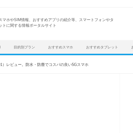
スマホやSIM情報、おすすめアプリの紹介等、スマートフォンやタ
ットに関する情報ポータルサイト
Skip to content
M
目的別プラン
おすすめスマホ
おすすめタブレット
FCG01）レビュー。防水・防塵でコスパの良い5Gスマホ