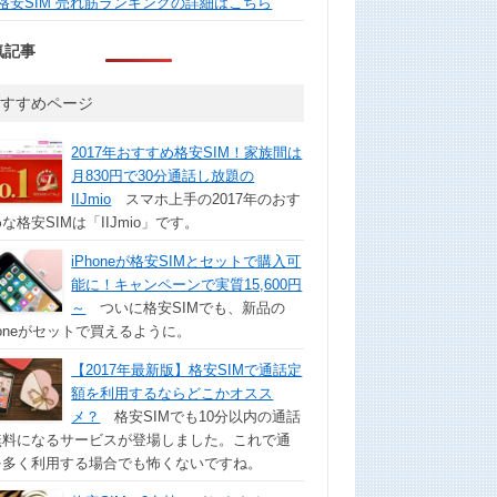
格安SIM 売れ筋ランキングの詳細はこちら
気記事
おすすめページ
2017年おすすめ格安SIM！家族間は
月830円で30分通話し放題の
IIJmio
スマホ上手の2017年のおす
な格安SIMは「IIJmio」です。
iPhoneが格安SIMとセットで購入可
能に！キャンペーンで実質15,600円
～
ついに格安SIMでも、新品の
honeがセットで買えるように。
【2017年最新版】格安SIMで通話定
額を利用するならどこかオスス
メ？
格安SIMでも10分以内の通話
無料になるサービスが登場しました。これで通
を多く利用する場合でも怖くないですね。