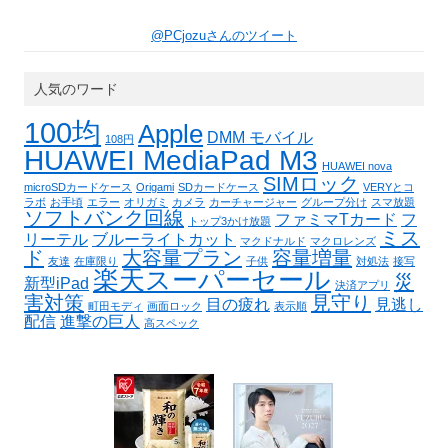
@PCjozuさんのツイート
人気のワード
100均
Apple
DMM モバイル
108円
HUAWEI MediaPad M3
HUAWEI nova
SIMロック
microSDカードケース
Origami
SDカードケース
VERYとコ
ラボ
お手頃
エラー
オリガミ
カメラ
カーチャージャー
グループ分け
スマ放題
ソフトバンク回線
ファミマTカード
フ
トップ3かけ放題
ミス
リーテル
ブルーライトカット
マクドナルド
マクロレンズ
ド
大容量プラン
容量増量
友達
在庫限り
子供
対処法
接写
楽天スーパーセール
災
新型iPad
決済アプリ
害対策
見守り
目の疲れ
見逃し
町田モディ
画面ロック
表示順
配信
進撃の巨人
高スペック