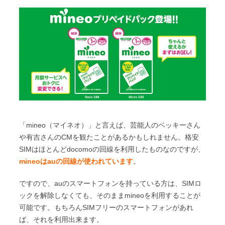
y
e
t
e
t
c
L
b
t
e
k
i
o
e
n
e
n
o
r
a
t
k
k
「mineo（マイネオ）」と言えば、芸能人のベッキーさん
や有吉さんのCMを観たことがあるかもしれません。格安
SIMはほとんどdocomoの回線を利用したものなのですが、
mineoはauの回線が使われています
。
ですので、auのスマートフォンを持っている方は、SIMロ
ックを解除しなくても、そのままmineoを利用することが
可能です。もちろんSIMフリーのスマートフォンがあれ
ば、それを利用出来ます。