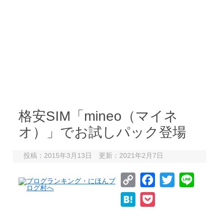
格安SIM「mineo（マイネ
オ）」でお試しパック登場
投稿：2015年3月13日 更新：2021年2月7日
C
F
T
L
o
a
w
i
H
P
p
c
i
n
a
o