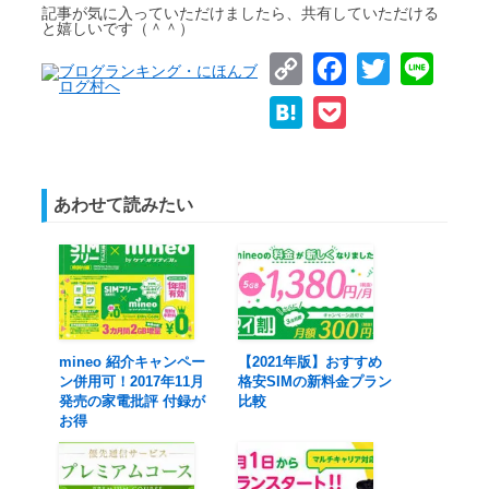
記事が気に入っていただけましたら、共有していただける
と嬉しいです（＾＾）
Copy
Facebook
Twitter
Line
Link
Hatena
Pocket
あわせて読みたい
mineo 紹介キャンペー
【2021年版】おすすめ
ン併用可！2017年11月
格安SIMの新料金プラン
発売の家電批評 付録が
比較
お得