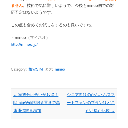
ません
。技術で気に難しいようで、今後もmineo側での対
応予定はないようです。
この点も含めてお試しをするのも良いですね。
・mineo（マイネオ）
http://mineo.jp/
Category:
格安SIM
タグ:
mineo
Post navigation
←
家族分け合いがお得！
シニア向けのかんたんスマ
IIJmioが価格据え置きで高
ートフォンのプランはどこ
速通信容量増加
がお得か比較
→