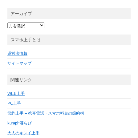
アーカイブ
ア
ー
カ
イ
スマホ上手とは
ブ
運営者情報
サイトマップ
関連リンク
WEB上手
PC上手
節約上手 – 携帯電話・スマホ料金の節約術
kurapi*暮らぴ
大人のキレイ上手