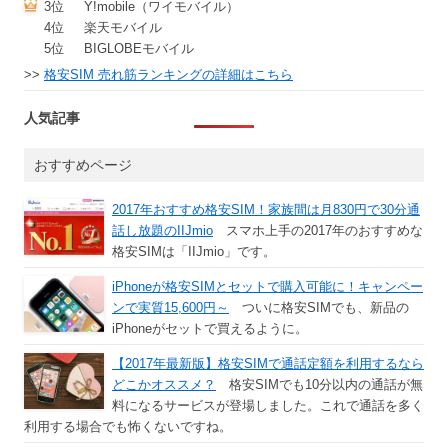
3位
Y!mobile（ワイモバイル）
4位
楽天モバイル
5位
BIGLOBEモバイル
>>
格安SIM 売れ筋ランキングの詳細はこちら
人気記事
おすすめページ
2017年おすすめ格安SIM！家族間は月830円で30分通
話し放題のIIJmio
スマホ上手の2017年のおすすめな
格安SIMは「IIJmio」です。
iPhoneが格安SIMとセットで購入可能に！キャンペー
ンで実質15,600円～
ついに格安SIMでも、新品の
iPhoneがセットで買えるように。
【2017年最新版】格安SIMで通話定額を利用するなら
どこかオススメ？
格安SIMでも10分以内の通話が無
料になるサービスが登場しました。これで通話を多く
利用する場合でも怖くないですね。