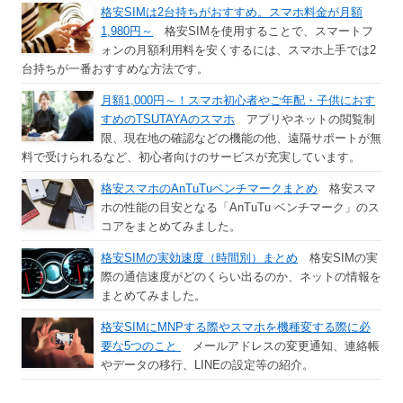
格安SIMは2台持ちがおすすめ。スマホ料金が月額
1,980円～
格安SIMを使用することで、スマートフ
ォンの月額利用料を安くするには、スマホ上手では2
台持ちが一番おすすめな方法です。
月額1,000円～！スマホ初心者やご年配・子供におす
すめのTSUTAYAのスマホ
アプリやネットの閲覧制
限、現在地の確認などの機能の他、遠隔サポートが無
料で受けられるなど、初心者向けのサービスが充実しています。
格安スマホのAnTuTuベンチマークまとめ
格安スマ
ホの性能の目安となる「AnTuTu ベンチマーク」のス
コアをまとめてみました。
格安SIMの実効速度（時間別）まとめ
格安SIMの実
際の通信速度がどのくらい出るのか、ネットの情報を
まとめてみました。
格安SIMにMNPする際やスマホを機種変する際に必
要な5つのこと
メールアドレスの変更通知、連絡帳
やデータの移行、LINEの設定等の紹介。