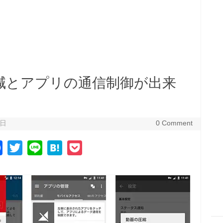
減とアプリの通信制御が出来
5日
0 Comment
F
T
L
H
P
a
w
i
a
o
c
i
n
t
c
e
t
e
e
k
b
t
n
e
o
e
a
t