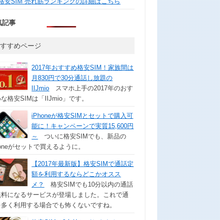
格安SIM 売れ筋ランキングの詳細はこちら
気記事
おすすめページ
2017年おすすめ格安SIM！家族間は
月830円で30分通話し放題の
IIJmio
スマホ上手の2017年のおす
な格安SIMは「IIJmio」です。
iPhoneが格安SIMとセットで購入可
能に！キャンペーンで実質15,600円
～
ついに格安SIMでも、新品の
honeがセットで買えるように。
【2017年最新版】格安SIMで通話定
額を利用するならどこかオスス
メ？
格安SIMでも10分以内の通話
無料になるサービスが登場しました。これで通
を多く利用する場合でも怖くないですね。