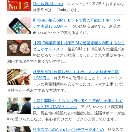
話し放題のIIJmio
スマホ上手の2017年のおすすめな
格安SIMは「IIJmio」です。
iPhoneが格安SIMとセットで購入可能に！キャンペー
ンで実質15,600円～
ついに格安SIMでも、新品の
iPhoneがセットで買えるように。
【2017年最新版】格安SIMで通話定額を利用するなら
どこかオススメ？
格安SIMでも10分以内の通話が無
料になるサービスが登場しました。これで通話を多く
利用する場合でも怖くないですね。
格安SIMは2台持ちがおすすめ。スマホ料金が月額
1,980円～
格安SIMを使用することで、スマートフ
ォンの月額利用料を安くするには、スマホ上手では2
台持ちが一番おすすめな方法です。
月額1,000円～！スマホ初心者やご年配・子供におす
すめのTSUTAYAのスマホ
アプリやネットの閲覧制
限、現在地の確認などの機能の他、遠隔サポートが無
料で受けられるなど、初心者向けのサービスが充実しています。
格安スマホのAnTuTuベンチマークまとめ
格安スマ