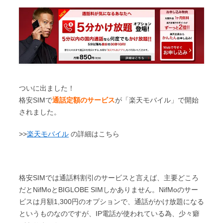
y
e
t
e
t
c
L
b
t
e
k
i
o
e
n
e
n
o
r
a
t
k
k
ついに出ました！
格安SIMで
通話定額のサービス
が「楽天モバイル」で開始
されました。
>>
楽天モバイル
の詳細はこちら
格安SIMでは通話料割引のサービスと言えば、主要どころ
だとNifMoとBIGLOBE SIMしかありません。NifMoのサー
ビスは月額1,300円のオプションで、通話がかけ放題になる
というものなのですが、IP電話が使われている為、少々癖