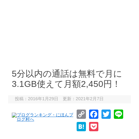
5分以内の通話は無料で月に
3.1GB使えて月額2,450円！
投稿：2016年1月29日 更新：2021年2月7日
C
F
T
L
o
a
w
i
H
P
p
c
i
n
a
o