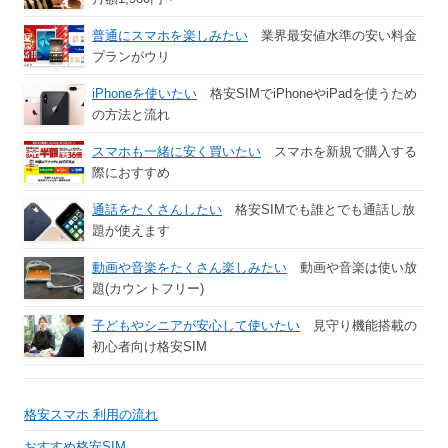
普通にスマホを楽しみたい
業界最安値水準の安い料金
プランがウリ
iPhoneを使いたい
格安SIMでiPhoneやiPadを使うため
の方法と流れ
スマホも一緒に安く買いたい
スマホを新規で購入する
際におすすめ
通話をたくさんしたい
格安SIMでも誰とでも通話し放
題が使えます
動画や音楽をたくさん楽しみたい
動画や音楽は使い放
題(カウントフリー)
子どもやシニアが安心して使いたい
見守り機能搭載の
初心者向け格安SIM
格安スマホ 利用の流れ
おすすめ格安SIM