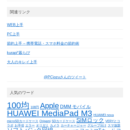
関連リンク
WEB上手
PC上手
節約上手 – 携帯電話・スマホ料金の節約術
kurapi*暮らぴ
大人のキレイ上手
@PCjozuさんのツイート
人気のワード
100均
Apple
DMM モバイル
108円
HUAWEI MediaPad M3
HUAWEI nova
SIMロック
microSDカードケース
Origami
SDカードケース
VERYとコ
ラボ
お手頃
エラー
オリガミ
カメラ
カーチャージャー
グループ分け
スマ放題
ソフトバンク回線