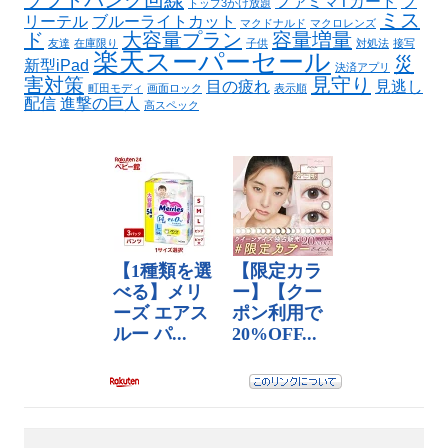
ファミマTカード
フ
トップ3かけ放題
ミス
リーテル
ブルーライトカット
マクドナルド
マクロレンズ
ド
大容量プラン
容量増量
友達
在庫限り
子供
対処法
接写
楽天スーパーセール
災
新型iPad
決済アプリ
害対策
見守り
目の疲れ
見逃し
町田モディ
画面ロック
表示順
配信
進撃の巨人
高スペック