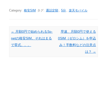
Category:
格安SIM
タグ:
通話定額
,
5分
,
楽天モバイル
Post navigation
←
月額0円で始められるSo-
早速、月額0円で使える
netの格安SIM。それはまる
0SIM（ゼロシム）を申込
で零式。。。
み！手数料などの注意点
は？
→