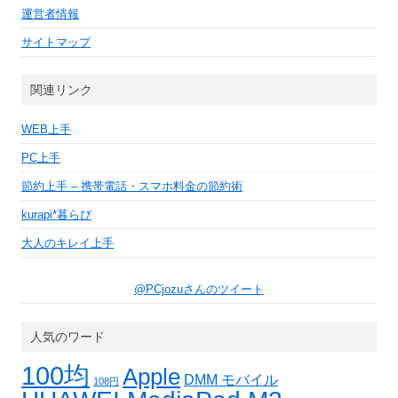
運営者情報
サイトマップ
関連リンク
WEB上手
PC上手
節約上手 – 携帯電話・スマホ料金の節約術
kurapi*暮らぴ
大人のキレイ上手
@PCjozuさんのツイート
人気のワード
100均
Apple
DMM モバイル
108円