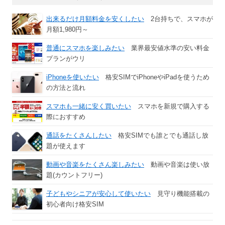
出来るだけ月額料金を安くしたい
2台持ちで、スマホが
月額1,980円～
普通にスマホを楽しみたい
業界最安値水準の安い料金
プランがウリ
iPhoneを使いたい
格安SIMでiPhoneやiPadを使うため
の方法と流れ
スマホも一緒に安く買いたい
スマホを新規で購入する
際におすすめ
通話をたくさんしたい
格安SIMでも誰とでも通話し放
題が使えます
動画や音楽をたくさん楽しみたい
動画や音楽は使い放
題(カウントフリー)
子どもやシニアが安心して使いたい
見守り機能搭載の
初心者向け格安SIM