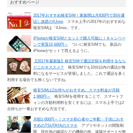
おすすめページ
2017年おすすめ格安SIM！家族間は月830円で30分通
話し放題のIIJmio
スマホ上手の2017年のおすすめな
格安SIMは「IIJmio」です。
iPhoneが格安SIMとセットで購入可能に！キャンペー
ンで実質15,600円～
ついに格安SIMでも、新品の
iPhoneがセットで買えるように。
【2017年最新版】格安SIMで通話定額を利用するなら
どこかオススメ？
格安SIMでも10分以内の通話が無
料になるサービスが登場しました。これで通話を多く
利用する場合でも怖くないですね。
格安SIMは2台持ちがおすすめ。スマホ料金が月額
1,980円～
格安SIMを使用することで、スマートフ
ォンの月額利用料を安くするには、スマホ上手では2
台持ちが一番おすすめな方法です。
月額1,000円～！スマホ初心者やご年配・子供におす
すめのTSUTAYAのスマホ
アプリやネットの閲覧制
限、現在地の確認などの機能の他、遠隔サポートが無