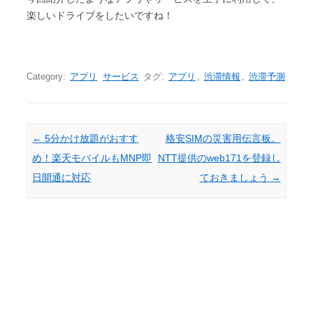
楽しいドライブをしたいですね！
Category:
アプリ
サービス
タグ:
アプリ
,
渋滞情報
,
渋滞予測
Post navigation
←
5分かけ放題がおすす
格安SIMの災害用伝言板。
め！楽天モバイルもMNP即
NTT提供のweb171を登録し
日開通に対応
ておきましょう
→