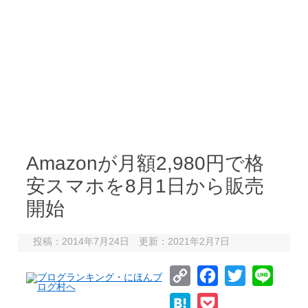
Amazonが月額2,980円で格
安スマホを8月1日から販売
開始
投稿：2014年7月24日 更新：2021年2月7日
C
F
T
L
o
a
w
i
H
P