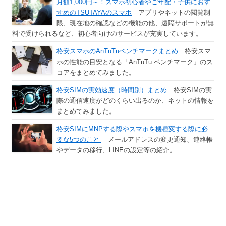
月額1,000円～！スマホ初心者やご年配・子供におす
すめのTSUTAYAのスマホ
アプリやネットの閲覧制
限、現在地の確認などの機能の他、遠隔サポートが無
料で受けられるなど、初心者向けのサービスが充実しています。
格安スマホのAnTuTuベンチマークまとめ
格安スマ
ホの性能の目安となる「AnTuTu ベンチマーク」のス
コアをまとめてみました。
格安SIMの実効速度（時間別）まとめ
格安SIMの実
際の通信速度がどのくらい出るのか、ネットの情報を
まとめてみました。
格安SIMにMNPする際やスマホを機種変する際に必
要な5つのこと
メールアドレスの変更通知、連絡帳
やデータの移行、LINEの設定等の紹介。