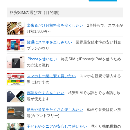
索:
格安SIMの選び方（目的別）
出来るだけ月額料金を安くしたい
2台持ちで、スマホが
月額1,980円～
普通にスマホを楽しみたい
業界最安値水準の安い料金
プランがウリ
iPhoneを使いたい
格安SIMでiPhoneやiPadを使うため
の方法と流れ
スマホも一緒に安く買いたい
スマホを新規で購入する
際におすすめ
通話をたくさんしたい
格安SIMでも誰とでも通話し放
題が使えます
動画や音楽をたくさん楽しみたい
動画や音楽は使い放
題(カウントフリー)
子どもやシニアが安心して使いたい
見守り機能搭載の