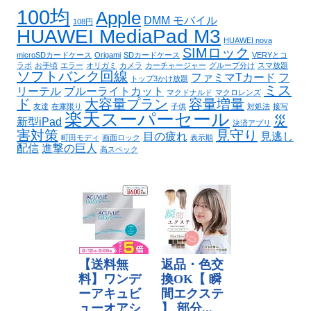
100均
Apple
DMM モバイル
108円
HUAWEI MediaPad M3
HUAWEI nova
SIMロック
microSDカードケース
Origami
SDカードケース
VERYとコ
ラボ
お手頃
エラー
オリガミ
カメラ
カーチャージャー
グループ分け
スマ放題
ソフトバンク回線
ファミマTカード
フ
トップ3かけ放題
ミス
リーテル
ブルーライトカット
マクドナルド
マクロレンズ
ド
大容量プラン
容量増量
友達
在庫限り
子供
対処法
接写
楽天スーパーセール
災
新型iPad
決済アプリ
害対策
見守り
目の疲れ
見逃し
町田モディ
画面ロック
表示順
配信
進撃の巨人
高スペック