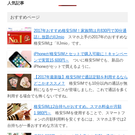
人気記事
おすすめページ
2017年おすすめ格安SIM！家族間は月830円で30分通
話し放題のIIJmio
スマホ上手の2017年のおすすめな
格安SIMは「IIJmio」です。
iPhoneが格安SIMとセットで購入可能に！キャンペー
ンで実質15,600円～
ついに格安SIMでも、新品の
iPhoneがセットで買えるように。
【2017年最新版】格安SIMで通話定額を利用するなら
どこかオススメ？
格安SIMでも10分以内の通話が無
料になるサービスが登場しました。これで通話を多く
利用する場合でも怖くないですね。
格安SIMは2台持ちがおすすめ。スマホ料金が月額
1,980円～
格安SIMを使用することで、スマートフ
ォンの月額利用料を安くするには、スマホ上手では2
台持ちが一番おすすめな方法です。