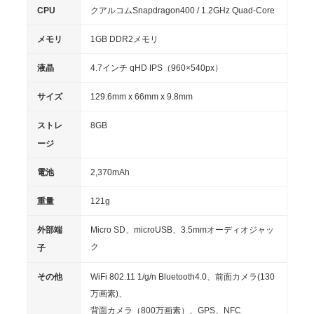
CPU
クアルコムSnapdragon400 / 1.2GHz Quad-Core
メモリ
1GB DDR2メモリ
液晶
4.7インチ qHD IPS（960×540px）
サイズ
129.6mm x 66mm x 9.8mm
ストレ
8GB
ージ
電池
2,370mAh
重量
121g
外部端
Micro SD、microUSB、3.5mmオーディオジャッ
ク
子
その他
WiFi 802.11 1/g/n Bluetooth4.0、前面カメラ(130
万画素)、
背面カメラ（800万画素）、GPS、NFC