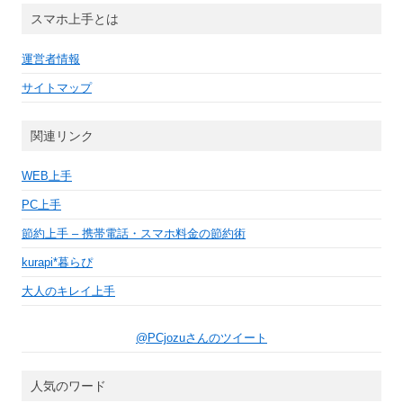
イ
スマホ上手とは
ブ
運営者情報
サイトマップ
関連リンク
WEB上手
PC上手
節約上手 – 携帯電話・スマホ料金の節約術
kurapi*暮らぴ
大人のキレイ上手
@PCjozuさんのツイート
人気のワード