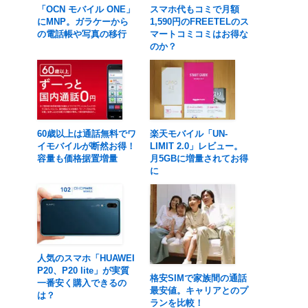
「OCN モバイル ONE」
スマホ代もコミで月額
にMNP。ガラケーから
1,590円のFREETELのス
の電話帳や写真の移行
マートコミコミはお得な
のか？
60歳以上は通話無料でワ
楽天モバイル「UN-
イモバイルが断然お得！
LIMIT 2.0」レビュー。
容量も価格据置増量
月5GBに増量されてお得
に
人気のスマホ「HUAWEI
P20、P20 lite」が実質
格安SIMで家族間の通話
一番安く購入できるの
最安値。キャリアとのプ
は？
ランを比較！