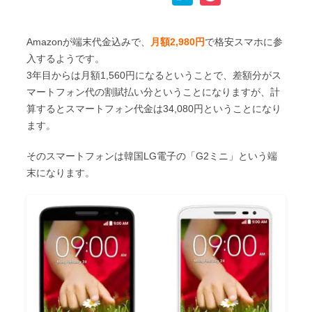
p
c
i
n
a
o
y
e
t
e
t
c
Amazonが端末代金込みで、
月額2,980円
で格安スマホに参
L
b
t
e
k
入するようです。
i
o
e
3年目からは月額1,560円になるということで、差額分がス
n
e
マートフォン代の割賦払い分ということになりますが、計
n
o
r
a
t
算するとスマートフォン代金は34,080円ということになり
k
k
ます。
そのスマートフォンは韓国LG電子の「G2ミニ」という端
末になります。