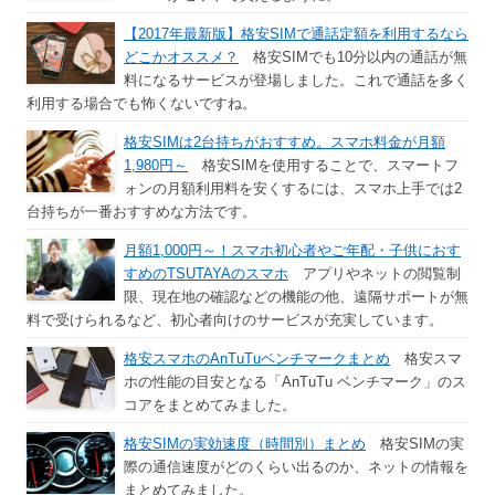
【2017年最新版】格安SIMで通話定額を利用するなら
どこかオススメ？
格安SIMでも10分以内の通話が無
料になるサービスが登場しました。これで通話を多く
利用する場合でも怖くないですね。
格安SIMは2台持ちがおすすめ。スマホ料金が月額
1,980円～
格安SIMを使用することで、スマートフ
ォンの月額利用料を安くするには、スマホ上手では2
台持ちが一番おすすめな方法です。
月額1,000円～！スマホ初心者やご年配・子供におす
すめのTSUTAYAのスマホ
アプリやネットの閲覧制
限、現在地の確認などの機能の他、遠隔サポートが無
料で受けられるなど、初心者向けのサービスが充実しています。
格安スマホのAnTuTuベンチマークまとめ
格安スマ
ホの性能の目安となる「AnTuTu ベンチマーク」のス
コアをまとめてみました。
格安SIMの実効速度（時間別）まとめ
格安SIMの実
際の通信速度がどのくらい出るのか、ネットの情報を
まとめてみました。