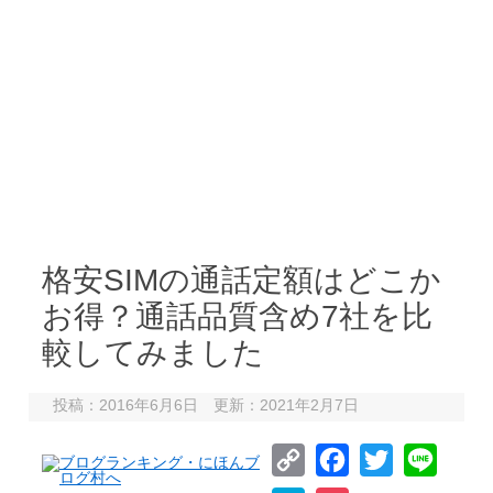
格安SIMの通話定額はどこか
お得？通話品質含め7社を比
較してみました
投稿：2016年6月6日 更新：2021年2月7日
C
F
T
L
o
a
w
i