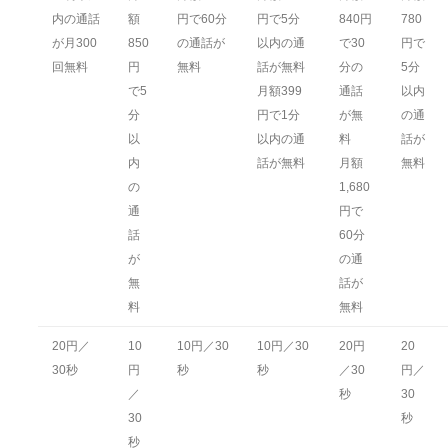
内の通話
額
円で60分
円で5分
840円
780
が月300
850
の通話が
以内の通
で30
円で
回無料
円
無料
話が無料
分の
5分
で5
月額399
通話
以内
分
円で1分
が無
の通
以
以内の通
料
話が
内
話が無料
月額
無料
の
1,680
通
円で
話
60分
が
の通
無
話が
料
無料
20円／
10
10円／30
10円／30
20円
20
30秒
円
秒
秒
／30
円／
／
秒
30
30
秒
秒