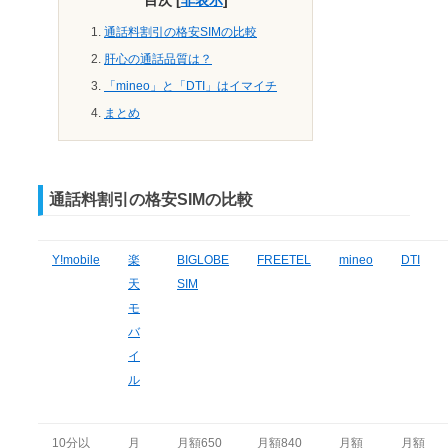
目次
[
非表示
]
通話料割引の格安SIMの比較
肝心の通話品質は？
「mineo」と「DTI」はイマイチ
まとめ
通話料割引の格安SIMの比較
Y!mobile
楽
BIGLOBE
FREETEL
mineo
DTI
天
SIM
モ
バ
イ
ル
10分以
月
月額650
月額840
月額
月額