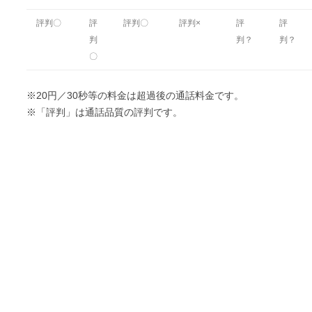
評判〇
評
評判〇
評判×
評
評
判
判？
判？
〇
※20円／30秒等の料金は超過後の通話料金です。
※「評判」は通話品質の評判です。