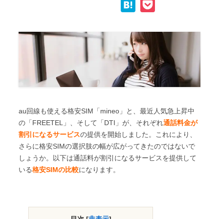
H
P
p
c
i
n
a
o
y
e
t
e
t
c
L
b
t
e
k
i
o
e
n
e
n
o
r
a
t
k
k
au回線も使える格安SIM「mineo」と、最近人気急上昇中
の「FREETEL」、そして「DTI」が、それぞれ
通話料金が
割引になるサービス
の提供を開始しました。これにより、
さらに格安SIMの選択肢の幅が広がってきたのではないで
しょうか。以下は通話料が割引になるサービスを提供して
いる
格安SIMの比較
になります。