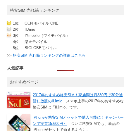
格安SIM 売れ筋ランキング
1位
OCN モバイル ONE
2位
IIJmio
3位
Y!mobile（ワイモバイル）
4位
楽天モバイル
5位
BIGLOBEモバイル
>>
格安SIM 売れ筋ランキングの詳細はこちら
人気記事
おすすめページ
2017年おすすめ格安SIM！家族間は月830円で30分通
話し放題のIIJmio
スマホ上手の2017年のおすすめな
格安SIMは「IIJmio」です。
iPhoneが格安SIMとセットで購入可能に！キャンペー
ンで実質15,600円～
ついに格安SIMでも、新品の
iPhoneがセットで買えるように。