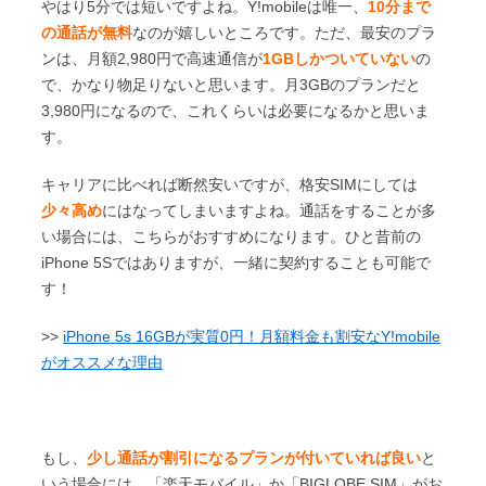
やはり5分では短いですよね。Y!mobileは唯一、
10分まで
の通話が無料
なのが嬉しいところです。ただ、最安のプラ
ンは、月額2,980円で高速通信が
1GBしかついていない
の
で、かなり物足りないと思います。月3GBのプランだと
3,980円になるので、これくらいは必要になるかと思いま
す。
キャリアに比べれば断然安いですが、格安SIMにしては
少々高め
にはなってしまいますよね。通話をすることが多
い場合には、こちらがおすすめになります。ひと昔前の
iPhone 5Sではありますが、一緒に契約することも可能で
す！
>>
iPhone 5s 16GBが実質0円！月額料金も割安なY!mobile
がオススメな理由
もし、
少し通話が割引になるプランが付いていれば良い
と
いう場合には、「楽天モバイル」か「BIGLOBE SIM」がお