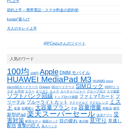
PC上手
節約上手 – 携帯電話・スマホ料金の節約術
kurapi*暮らぴ
大人のキレイ上手
@PCjozuさんのツイート
人気のワード
100均
Apple
DMM モバイル
108円
HUAWEI MediaPad M3
HUAWEI nova
SIMロック
microSDカードケース
Origami
SDカードケース
VERYとコ
ラボ
お手頃
エラー
オリガミ
カメラ
カーチャージャー
グループ分け
スマ放題
ソフトバンク回線
ファミマTカード
フ
トップ3かけ放題
ミス
リーテル
ブルーライトカット
マクドナルド
マクロレンズ
ド
大容量プラン
容量増量
友達
在庫限り
子供
対処法
接写
楽天スーパーセール
災
新型iPad
決済アプリ
害対策
見守り
目の疲れ
見逃し
町田モディ
画面ロック
表示順
配信
進撃の巨人
高スペック