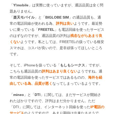
「
Y!mobile
」は実際に使っていますが、通話品質は全く問
題ありません。
「
楽天モバイル
」と「
BIGLOBE SIM
」の通話品質も、通
常の電話回線が使われる為、
評判は良い
ようです。最近勢
いに乗っている「
FREETEL
」も電話回線を使ったサービス
のはずなのですが、通話品質の評判は
残念ながらあまり良
くない
ようです。私としては、FREETELの扱っている格安
スマホは、コスパが良いので、是非頑張ってほしいところ
です。
そして、iPhoneを扱っている「
もしもシークス
」ですが、
こちらも通話品質の
評判はあまり良くない
ようですね。通
常の電話回線を使ったサービスではあるものの、
海外を経
由している為、品質が悪く
なってしまっているようです。
「
mineo
」と「
DTI
」に関しては、まだサービスが開始さ
れたばかりですので、評判はまだ分かりません。ただ
「DTI」に関しては、インターネット回線を使った
IP電話の
サービス
のようですので、あまり期待は出来なさそうで