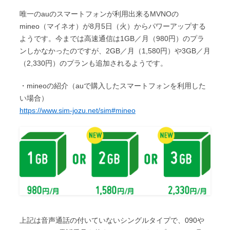
y
e
t
e
t
c
唯一のauのスマートフォンが利用出来るMVNOの
L
b
t
e
k
mineo（マイネオ）が8月5日（火）からパワーアップする
i
o
e
ようです。今までは高速通信は1GB／月（980円）のプラ
n
e
ンしかなかったのですが、2GB／月（1,580円）や3GB／月
n
o
r
a
t
（2,330円）のプランも追加されるようです。
k
k
・mineoの紹介（auで購入したスマートフォンを利用した
い場合）
https://www.sim-jozu.net/sim#mineo
上記は音声通話の付いていないシングルタイプで、090や