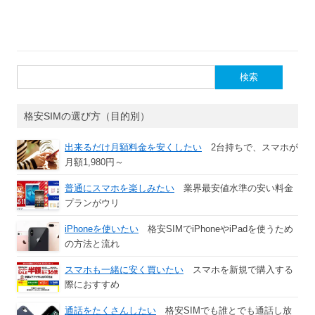
検
索:
格安SIMの選び方（目的別）
出来るだけ月額料金を安くしたい
2台持ちで、スマホが
月額1,980円～
普通にスマホを楽しみたい
業界最安値水準の安い料金
プランがウリ
iPhoneを使いたい
格安SIMでiPhoneやiPadを使うため
の方法と流れ
スマホも一緒に安く買いたい
スマホを新規で購入する
際におすすめ
通話をたくさんしたい
格安SIMでも誰とでも通話し放