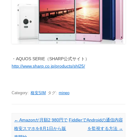
・AQUOS SERIE（SHARP公式サイト）
http://www.sharp.co.jp/products/shl25/
Category:
格安SIM
タグ:
mineo
Post navigation
←
Amazonが月額2,980円で
FiddlerでAndroidの通信内容
格安スマホを8月1日から販
を監視する方法
→