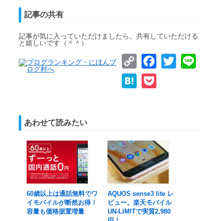
記事の共有
記事が気に入っていただけましたら、共有していただける
と嬉しいです（＾＾）
Copy
Facebook
Twitter
Line
Link
Hatena
Pocket
あわせて読みたい
60歳以上は通話無料でワ
AQUOS sense3 lite レ
イモバイルが断然お得！
ビュー。楽天モバイル
容量も価格据置増量
UN-LIMITで実質2,980
円！