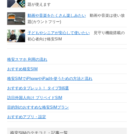
題が使えます
動画や音楽をたくさん楽しみたい
動画や音楽は使い放
題(カウントフリー)
子どもやシニアが安心して使いたい
見守り機能搭載の
初心者向け格安SIM
格安スマホ 利用の流れ
おすすめ格安SIM
格安SIMでiPhoneやiPadを使うための方法と流れ
おすすめタブレット！ タイプ別6選
訪日外国人向け プリペイドSIM
目的別のおすすめな格安SIMプラン
おすすめアプリ・設定
格安SIMのクチコミ・記事一覧