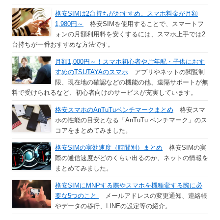
格安SIMは2台持ちがおすすめ。スマホ料金が月額
1,980円～
格安SIMを使用することで、スマートフ
ォンの月額利用料を安くするには、スマホ上手では2
台持ちが一番おすすめな方法です。
月額1,000円～！スマホ初心者やご年配・子供におす
すめのTSUTAYAのスマホ
アプリやネットの閲覧制
限、現在地の確認などの機能の他、遠隔サポートが無
料で受けられるなど、初心者向けのサービスが充実しています。
格安スマホのAnTuTuベンチマークまとめ
格安スマ
ホの性能の目安となる「AnTuTu ベンチマーク」のス
コアをまとめてみました。
格安SIMの実効速度（時間別）まとめ
格安SIMの実
際の通信速度がどのくらい出るのか、ネットの情報を
まとめてみました。
格安SIMにMNPする際やスマホを機種変する際に必
要な5つのこと
メールアドレスの変更通知、連絡帳
やデータの移行、LINEの設定等の紹介。