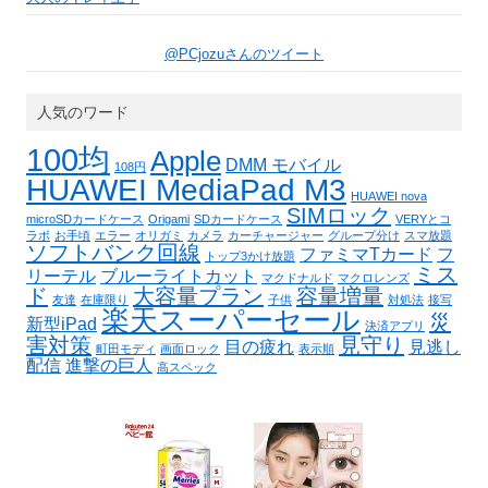
@PCjozuさんのツイート
人気のワード
100均
Apple
DMM モバイル
108円
HUAWEI MediaPad M3
HUAWEI nova
SIMロック
microSDカードケース
Origami
SDカードケース
VERYとコ
ラボ
お手頃
エラー
オリガミ
カメラ
カーチャージャー
グループ分け
スマ放題
ソフトバンク回線
ファミマTカード
フ
トップ3かけ放題
ミス
リーテル
ブルーライトカット
マクドナルド
マクロレンズ
ド
大容量プラン
容量増量
友達
在庫限り
子供
対処法
接写
楽天スーパーセール
災
新型iPad
決済アプリ
害対策
見守り
目の疲れ
見逃し
町田モディ
画面ロック
表示順
配信
進撃の巨人
高スペック