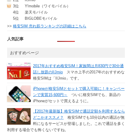
3位
Y!mobile（ワイモバイル）
4位
楽天モバイル
5位
BIGLOBEモバイル
>>
格安SIM 売れ筋ランキングの詳細はこちら
人気記事
おすすめページ
2017年おすすめ格安SIM！家族間は月830円で30分通
話し放題のIIJmio
スマホ上手の2017年のおすすめな
格安SIMは「IIJmio」です。
iPhoneが格安SIMとセットで購入可能に！キャンペー
ンで実質15,600円～
ついに格安SIMでも、新品の
iPhoneがセットで買えるように。
【2017年最新版】格安SIMで通話定額を利用するなら
どこかオススメ？
格安SIMでも10分以内の通話が無
料になるサービスが登場しました。これで通話を多く
利用する場合でも怖くないですね。