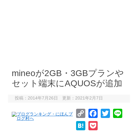
mineoが2GB・3GBプランや
セット端末にAQUOSが追加
投稿：2014年7月26日 更新：2021年2月7日
C
F
T
L
o
a
w
i
H
P
p
c
i
n
a
o