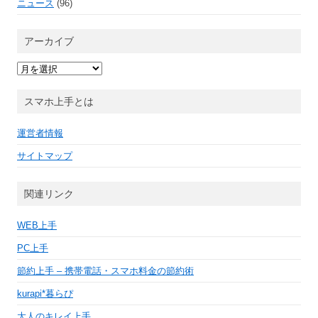
ニュース
(96)
アーカイブ
ア
ー
カ
イ
スマホ上手とは
ブ
運営者情報
サイトマップ
関連リンク
WEB上手
PC上手
節約上手 – 携帯電話・スマホ料金の節約術
kurapi*暮らぴ
大人のキレイ上手