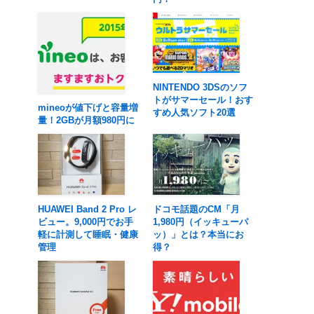
NINTENDO 3DSのソフ
トがサマーセール！おす
mineoが値下げと容量増
すめ人気ソフト20選
量！2GBが月額980円に
HUAWEI Band 2 Pro レ
ドコモ話題のCM「月
ビュー。9,000円でお手
1,980円（イッキューパ
軽に計測して睡眠・健康
ッ）」とは？本当にお
管理
得？