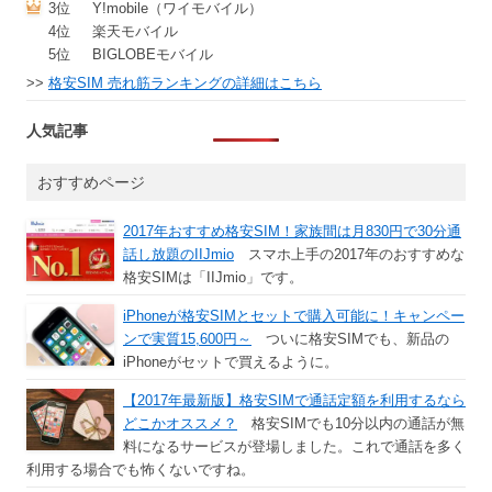
3位
Y!mobile（ワイモバイル）
4位
楽天モバイル
5位
BIGLOBEモバイル
>>
格安SIM 売れ筋ランキングの詳細はこちら
人気記事
おすすめページ
2017年おすすめ格安SIM！家族間は月830円で30分通
話し放題のIIJmio
スマホ上手の2017年のおすすめな
格安SIMは「IIJmio」です。
iPhoneが格安SIMとセットで購入可能に！キャンペー
ンで実質15,600円～
ついに格安SIMでも、新品の
iPhoneがセットで買えるように。
【2017年最新版】格安SIMで通話定額を利用するなら
どこかオススメ？
格安SIMでも10分以内の通話が無
料になるサービスが登場しました。これで通話を多く
利用する場合でも怖くないですね。