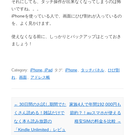
それにしても、タッチ操作が出来なくなってしまうのは怖
いですね。。。
iPhoneを使っている人で、画面にひび割れが入っているの
を、よく見かけます。
使えなくなる前に、しっかりとバックアップはとっておき
ましょう！
Category:
iPhone, iPad
タグ:
iPhone
,
タッチパネル
,
ひび割
れ
,
画面
,
アドレス帳
Post navigation
←
30日間のお試し期間でた
家族4人で年間192,000円も
くさん読める！雑誌だけで
節約？！auスマホが使える
なく本も読み放題の
格安SIMの料金を比較
→
「Kindle Unlimited」レビュ