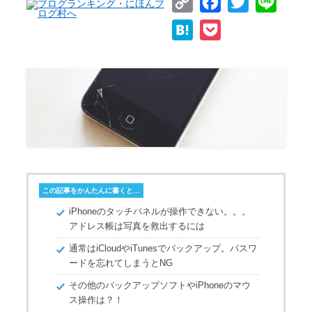
C
F
T
L
o
a
w
i
H
P
p
c
i
n
a
o
y
e
t
e
t
c
L
b
t
e
k
i
o
e
n
e
n
o
r
a
t
k
k
この記事をかんたんに書くと…
iPhoneのタッチパネルが操作できない。。。
アドレス帳は写真を救出するには
通常はiCloudやiTunesでバックアップ。パスワ
ードを忘れてしまうとNG
その他のバックアップソフトやiPhoneのマウ
ス操作は？！