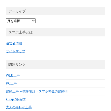
アーカイブ
ア
ー
カ
イ
スマホ上手とは
ブ
運営者情報
サイトマップ
関連リンク
WEB上手
PC上手
節約上手 – 携帯電話・スマホ料金の節約術
kurapi*暮らぴ
大人のキレイ上手