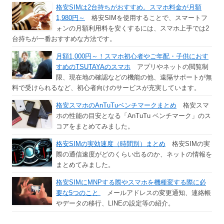
格安SIMは2台持ちがおすすめ。スマホ料金が月額
1,980円～
格安SIMを使用することで、スマートフ
ォンの月額利用料を安くするには、スマホ上手では2
台持ちが一番おすすめな方法です。
月額1,000円～！スマホ初心者やご年配・子供におす
すめのTSUTAYAのスマホ
アプリやネットの閲覧制
限、現在地の確認などの機能の他、遠隔サポートが無
料で受けられるなど、初心者向けのサービスが充実しています。
格安スマホのAnTuTuベンチマークまとめ
格安スマ
ホの性能の目安となる「AnTuTu ベンチマーク」のス
コアをまとめてみました。
格安SIMの実効速度（時間別）まとめ
格安SIMの実
際の通信速度がどのくらい出るのか、ネットの情報を
まとめてみました。
格安SIMにMNPする際やスマホを機種変する際に必
要な5つのこと
メールアドレスの変更通知、連絡帳
やデータの移行、LINEの設定等の紹介。