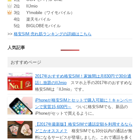
2位
IIJmio
3位
Y!mobile（ワイモバイル）
4位
楽天モバイル
5位
BIGLOBEモバイル
>>
格安SIM 売れ筋ランキングの詳細はこちら
人気記事
おすすめページ
2017年おすすめ格安SIM！家族間は月830円で30分通
話し放題のIIJmio
スマホ上手の2017年のおすすめな
格安SIMは「IIJmio」です。
iPhoneが格安SIMとセットで購入可能に！キャンペー
ンで実質15,600円～
ついに格安SIMでも、新品の
iPhoneがセットで買えるように。
【2017年最新版】格安SIMで通話定額を利用するなら
どこかオススメ？
格安SIMでも10分以内の通話が無
料になるサービスが登場しました。これで通話を多く