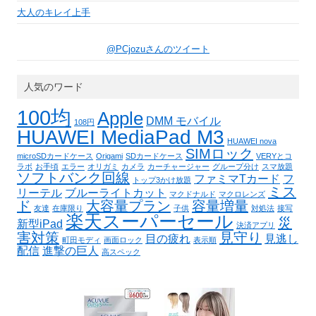
大人のキレイ上手
@PCjozuさんのツイート
人気のワード
100均
Apple
DMM モバイル
108円
HUAWEI MediaPad M3
HUAWEI nova
SIMロック
microSDカードケース
Origami
SDカードケース
VERYとコ
ラボ
お手頃
エラー
オリガミ
カメラ
カーチャージャー
グループ分け
スマ放題
ソフトバンク回線
ファミマTカード
フ
トップ3かけ放題
ミス
リーテル
ブルーライトカット
マクドナルド
マクロレンズ
ド
大容量プラン
容量増量
友達
在庫限り
子供
対処法
接写
楽天スーパーセール
災
新型iPad
決済アプリ
害対策
見守り
目の疲れ
見逃し
町田モディ
画面ロック
表示順
配信
進撃の巨人
高スペック