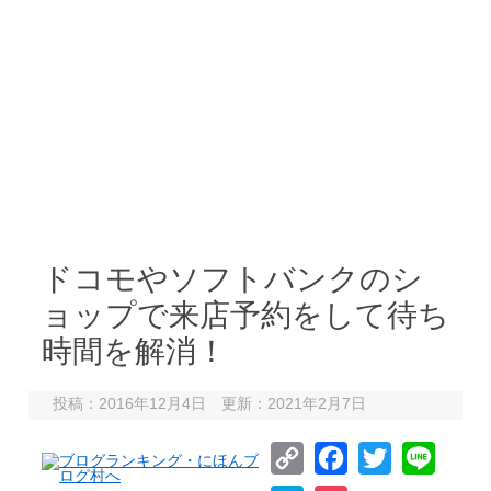
ドコモやソフトバンクのシ
ョップで来店予約をして待ち
時間を解消！
投稿：2016年12月4日 更新：2021年2月7日
C
F
T
L
o
a
w
i