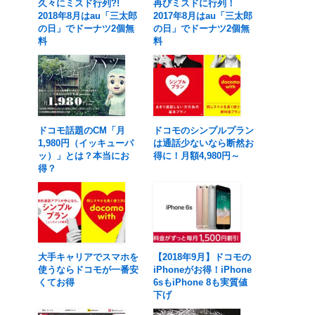
久々にミスド行列?!
再びミスドに行列！
2018年8月はau「三太郎
2017年8月はau「三太郎
の日」でドーナツ2個無
の日」でドーナツ2個無
料
料
ドコモ話題のCM「月
ドコモのシンプルプラン
1,980円（イッキューパ
は通話少ないなら断然お
ッ）」とは？本当にお
得に！月額4,980円～
得？
大手キャリアでスマホを
【2018年9月】ドコモの
使うならドコモが一番安
iPhoneがお得！iPhone
くてお得
6sもiPhone 8も実質値
下げ