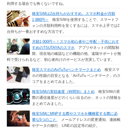
利用する場合でも怖くないですね。
格安SIMは2台持ちがおすすめ。スマホ料金が月額
1,980円～
格安SIMを使用することで、スマートフ
ォンの月額利用料を安くするには、スマホ上手では2
台持ちが一番おすすめな方法です。
月額1,000円～！スマホ初心者やご年配・子供におす
すめのTSUTAYAのスマホ
アプリやネットの閲覧制
限、現在地の確認などの機能の他、遠隔サポートが無
料で受けられるなど、初心者向けのサービスが充実しています。
格安スマホのAnTuTuベンチマークまとめ
格安スマ
ホの性能の目安となる「AnTuTu ベンチマーク」のス
コアをまとめてみました。
格安SIMの実効速度（時間別）まとめ
格安SIMの実
際の通信速度がどのくらい出るのか、ネットの情報を
まとめてみました。
格安SIMにMNPする際やスマホを機種変する際に必
要な5つのこと
メールアドレスの変更通知、連絡帳
やデータの移行、LINEの設定等の紹介。