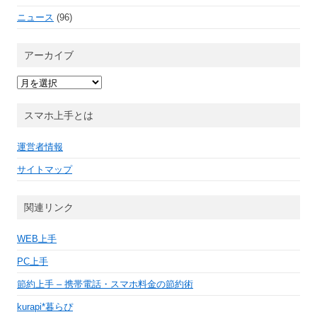
ニュース
(96)
アーカイブ
ア
ー
カ
イ
スマホ上手とは
ブ
運営者情報
サイトマップ
関連リンク
WEB上手
PC上手
節約上手 – 携帯電話・スマホ料金の節約術
kurapi*暮らぴ