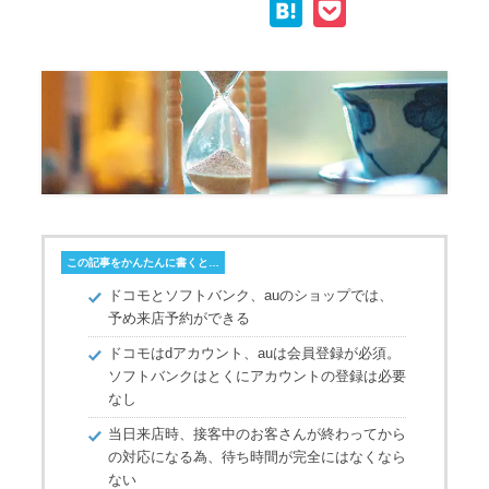
H
P
p
c
i
n
a
o
y
e
t
e
t
c
L
b
t
e
k
i
o
e
n
e
n
o
r
a
t
k
k
この記事をかんたんに書くと…
ドコモとソフトバンク、auのショップでは、
予め来店予約ができる
ドコモはdアカウント、auは会員登録が必須。
ソフトバンクはとくにアカウントの登録は必要
なし
当日来店時、接客中のお客さんが終わってから
の対応になる為、待ち時間が完全にはなくなら
ない