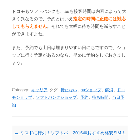
ドコモもソフトバンクも、auも接客時間は内容によって大
きく異なるので、予約とはいえ
指定の時間に正確には対応
してもらえません
。それでも大幅に待ち時間を減らすこと
ができますよね。
また、予約でも土日は埋まりやすい日にちですので、ショ
ップに行く予定があるのなら、早めに予約をしておきまし
ょう。
Category:
キャリア
タグ:
待たない
,
auショップ
,
解消
,
ドコ
モショップ
,
ソフトバンクショップ
,
予約
,
待ち時間
,
当日予
約
Post navigation
←
ミスドに行列！ソフトバ
2016年おすすめ格安SIM！