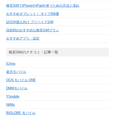
格安SIMでiPhoneやiPadを使うための方法と流れ
おすすめタブレット！ タイプ別6選
訪日外国人向け プリペイドSIM
目的別のおすすめな格安SIMプラン
おすすめアプリ・設定
格安SIMのクチコミ・記事一覧
IIJmio
楽天モバイル
OCN モバイル ONE
DMMモバイル
Y!mobile
NifMo
BIGLOBE モバイル