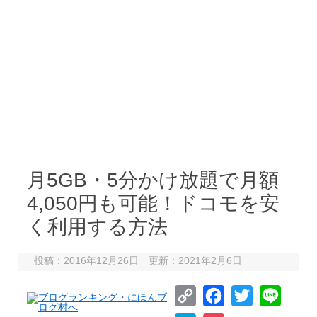
月5GB・5分かけ放題で月額
4,050円も可能！ドコモを安
く利用する方法
投稿：2016年12月26日 更新：2021年2月6日
C
F
T
L
o
a
w
i