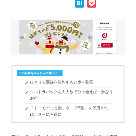
H
P
p
c
i
n
a
o
y
e
t
e
t
c
L
b
t
e
k
i
o
e
n
e
n
o
r
a
t
k
k
この記事をかんたんに書くと…
ひとりで回線を契約すると少々割高
ウルトラパックを大人数で分け合えば、かなり
お得
「ドコモずっと割」や「U25割」を併用すれ
ば、さらにお得に