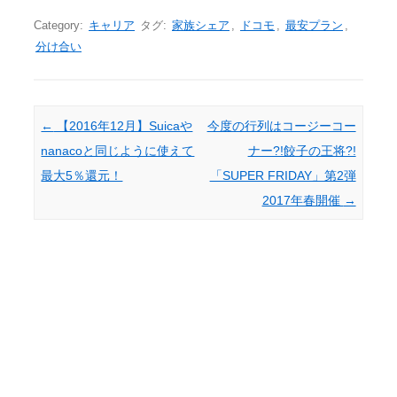
Category:
キャリア
タグ:
家族シェア
,
ドコモ
,
最安プラン
,
分け合い
Post navigation
←
【2016年12月】Suicaや
今度の行列はコージーコー
nanacoと同じように使えて
ナー?!餃子の王将?!
最大5％還元！
「SUPER FRIDAY」第2弾
2017年春開催
→