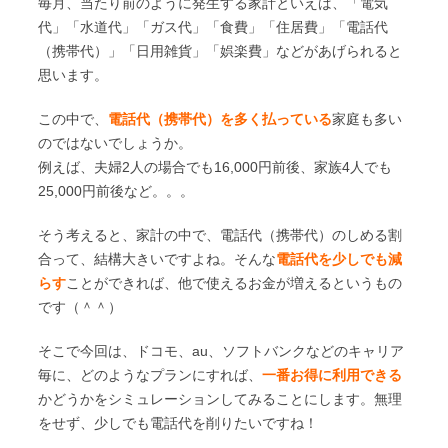
毎月、当たり前のように発生する家計といえば、「電気
代」「水道代」「ガス代」「食費」「住居費」「電話代
（携帯代）」「日用雑貨」「娯楽費」などがあげられると
思います。
この中で、
電話代（携帯代）を多く払っている
家庭も多い
のではないでしょうか。
例えば、夫婦2人の場合でも16,000円前後、家族4人でも
25,000円前後など。。。
そう考えると、家計の中で、電話代（携帯代）のしめる割
合って、結構大きいですよね。そんな
電話代を少しでも減
らす
ことができれば、他で使えるお金が増えるというもの
です（＾＾）
そこで今回は、ドコモ、au、ソフトバンクなどのキャリア
毎に、どのようなプランにすれば、
一番お得に利用できる
かどうかをシミュレーションしてみることにします。無理
をせず、少しでも電話代を削りたいですね！