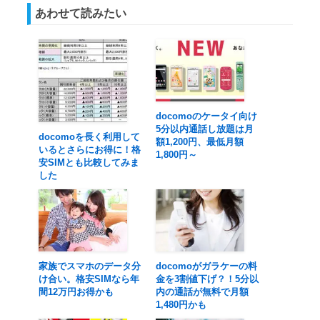
あわせて読みたい
docomoのケータイ向け
5分以内通話し放題は月
docomoを長く利用して
額1,200円、最低月額
いるとさらにお得に！格
1,800円～
安SIMとも比較してみま
した
家族でスマホのデータ分
docomoがガラケーの料
け合い。格安SIMなら年
金を3割値下げ？！5分以
間12万円お得かも
内の通話が無料で月額
1,480円かも