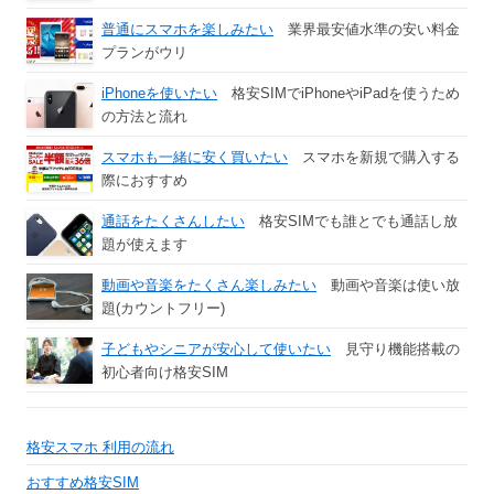
普通にスマホを楽しみたい
業界最安値水準の安い料金
プランがウリ
iPhoneを使いたい
格安SIMでiPhoneやiPadを使うため
の方法と流れ
スマホも一緒に安く買いたい
スマホを新規で購入する
際におすすめ
通話をたくさんしたい
格安SIMでも誰とでも通話し放
題が使えます
動画や音楽をたくさん楽しみたい
動画や音楽は使い放
題(カウントフリー)
子どもやシニアが安心して使いたい
見守り機能搭載の
初心者向け格安SIM
格安スマホ 利用の流れ
おすすめ格安SIM