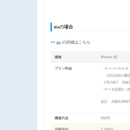
auの場合
>>
au
の詳細はこちら
機種
iPhone SE
プラン料金
・スーパーカケホ 
（5分以内の通話
・LTE NET 月額
・データ定額3（3G
合計 月額6,696
機種代金
450円
月額合計
7,146円