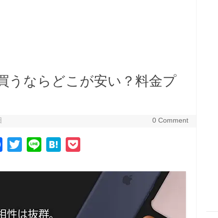
one買うならどこが安い？料金プ
日
0 Comment
F
T
L
H
P
a
w
i
a
o
c
i
n
t
c
e
t
e
e
k
b
t
n
e
o
e
a
t