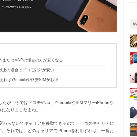
検
o
r
索:
k
格
約またはMNPの場合の方が安くなる
B以上の場合はドコモ以外が安い
種であればY!mobileや格安SIMがお得
が、今ではドコモやau、Y!mobileやSIMフリーiPhoneな
うになりましたよね。
も変わらないでキャリアを移動できるので、一つのキャリアに
。それでは、どのキャリアでiPhoneを利用すれば、一番お