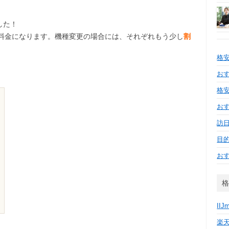
した！
料金になります。機種変更の場合には、それぞれもう少し
割
格
おす
格安
お
訪日
目
お
格
IIJ
楽