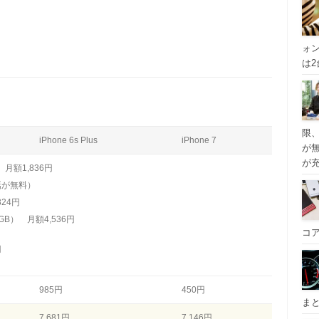
ォ
は
限
iPhone 6s Plus
iPhone 7
が
が
月額1,836円
が無料）
324円
B） 月額4,536円
コ
円
985円
450円
ま
7,681円
7,146円