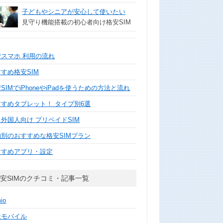
子どもやシニアが安心して使いたい
見守り機能搭載の初心者向け格安SIM
安スマホ 利用の流れ
すめ格安SIM
SIMでiPhoneやiPadを使うための方法と流れ
すすめタブレット！ タイプ別6選
外国人向け プリペイドSIM
的別のおすすめな格安SIMプラン
すすめアプリ・設定
安SIMのクチコミ・記事一覧
mio
天モバイル