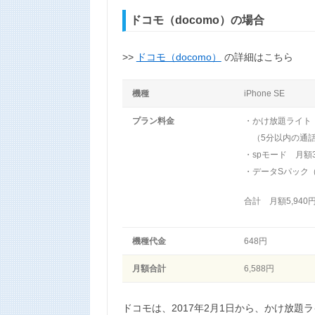
ドコモ（docomo）の場合
>>
ドコモ（docomo）
の詳細はこちら
機種
iPhone SE
プラン料金
・かけ放題ライト 
（5分以内の通話
・spモード 月額3
・データSパック（2
合計 月額5,940
機種代金
648円
月額合計
6,588円
ドコモは、2017年2月1日から、かけ放題