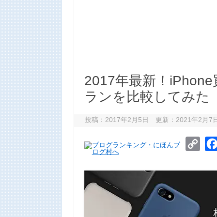
2017年最新！iPh
ランを比較してみた
投稿：2017年2月5日 更新：2021年2月7
C
o
p
y
L
i