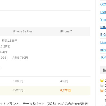
OC
D
Y!m
Nif
iPhone 6s Plus
iPhone 7
BI
月額1,836円
U-m
が無料）
min
24円
TO
GB） 月額3,780円
円
格
1,080円
432円
7,020円
6,372円
ライトプランと、データSパック（2GB）の組み合わせが出来