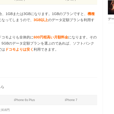
、1GBまたは3GBになります。1GBのプランですと、
機種
デー
になってしまうので、
3GB以上
のデータ定額プランを利用す
ドコモよりも全体的に
600円程高い月額料金
になります。その
。5GBのデータ定額プランを選ぶのであれば、ソフトバンク
では
ドコモよりは安く
利用できます。
ちら
iPhone 6s Plus
iPhone 7
916円