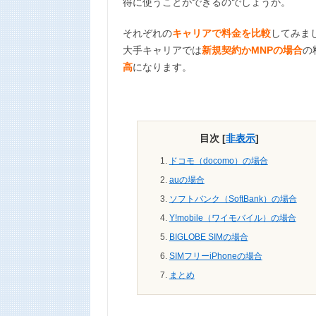
得に使うことができるのでしょうか。
それぞれの
キャリアで料金を比較
してみま
大手キャリアでは
新規契約かMNPの場合
の
高
になります。
目次
[
非表示
]
ドコモ（docomo）の場合
auの場合
ソフトバンク（SoftBank）の場合
Y!mobile（ワイモバイル）の場合
BIGLOBE SIMの場合
SIMフリーiPhoneの場合
まとめ