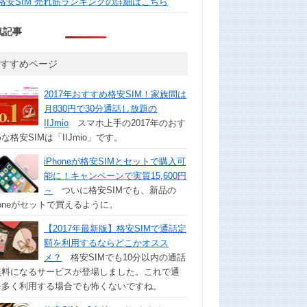
格安SIM 売れ筋ランキングの詳細はこちら
気記事
おすすめページ
2017年おすすめ格安SIM！家族間は
月830円で30分通話し放題の
IIJmio
スマホ上手の2017年のおす
な格安SIMは「IIJmio」です。
iPhoneが格安SIMとセットで購入可
能に！キャンペーンで実質15,600円
～
ついに格安SIMでも、新品の
honeがセットで買えるように。
【2017年最新版】格安SIMで通話定
額を利用するならどこかオスス
メ？
格安SIMでも10分以内の通話
無料になるサービスが登場しました。これで通
を多く利用する場合でも怖くないですね。