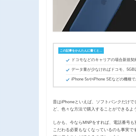
n
k
この記事をかんたんに書くと…
ドコモなどのキャリアの場合新規契
データ量が少なければドコモ、5G
iPhone 5sやiPhone SEなどの機
昔はiPhoneといえば、ソフトバンクだけでした
ど、色々な方法で購入することができるよ
しかも、今ならMNPをすれば、電話番号
こだわる必要もなくなっているのも事実です