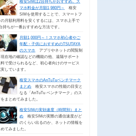
格安SIMは2台持ちがおすすめ。ス
マホ料金が月額1,980円～
格安
SIMを使用することで、スマートフ
ンの月額利用料を安くするには、スマホ上手で
2台持ちが一番おすすめな方法です。
月額1,000円～！スマホ初心者やご
年配・子供におすすめのTSUTAYA
のスマホ
アプリやネットの閲覧制
、現在地の確認などの機能の他、遠隔サポート
無料で受けられるなど、初心者向けのサービス
充実しています。
格安スマホのAnTuTuベンチマーク
まとめ
格安スマホの性能の目安と
なる「AnTuTu ベンチマーク」のス
アをまとめてみました。
格安SIMの実効速度（時間別）まと
め
格安SIMの実際の通信速度がど
のくらい出るのか、ネットの情報を
とめてみました。