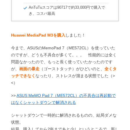
AnTuTuスコアは90717で約33,000円で購入で
き、コスパ最高
Huawei MediaPad M3を購入
しました！
今まで、ASUSのMemoPad 7（ME572CL）を使っていた
のですが、どうも不具合が多くて。。。 性能的には全く
問題なかったので、もっと長く使っていたかったのです
が、
画面の暴走
（ゴーストタッチ）がひどいのと、
全くタ
ッチできなく
なったり、ストレスが溜まる状態でした（>
<）
>>
ASUS MeMO Pad 7（ME572CL）の不具合は再起動で
はなくシャットダウンで解消される
シャットダウンで一時的に解消されるものの、結局ダメな
状態。
結局、購入してから2年まであと少しというところで、新し