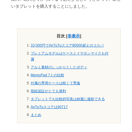
いタブレットを購入することにしました。
目次
[
非表示
]
33,000円でAnTuTuスコア90000超えのコスパ
プレミアムモデルはケースとイヤホンマイクも付
属
アルミ素材のしっかりとしたボディ
MemoPad 7との比較
付属の専用ケースは軽くて秀逸
指紋認証がとても便利
タブレットでも比較的写真は綺麗に撮影できる
AnTuTuスコアは90717
まとめ