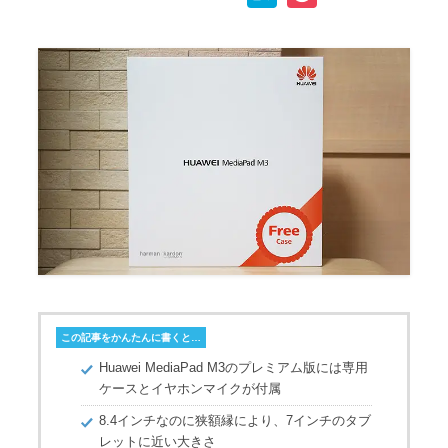
p
c
i
n
a
o
y
e
t
e
t
c
L
b
t
e
k
i
o
e
n
e
n
o
r
a
t
k
k
この記事をかんたんに書くと…
Huawei MediaPad M3のプレミアム版には専用
ケースとイヤホンマイクが付属
8.4インチなのに狭額縁により、7インチのタブ
レットに近い大きさ