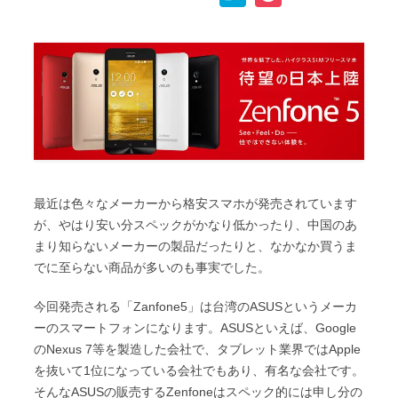
p
c
i
n
a
o
y
e
t
e
t
c
L
b
t
e
k
i
o
e
n
e
n
o
r
a
t
k
k
最近は色々なメーカーから格安スマホが発売されています
が、やはり安い分スペックがかなり低かったり、中国のあ
まり知らないメーカーの製品だったりと、なかなか買うま
でに至らない商品が多いのも事実でした。
今回発売される「Zanfone5」は台湾のASUSというメーカ
ーのスマートフォンになります。ASUSといえば、Google
のNexus 7等を製造した会社で、タブレット業界ではApple
を抜いて1位になっている会社でもあり、有名な会社です。
そんなASUSの販売するZenfoneはスペック的には申し分の