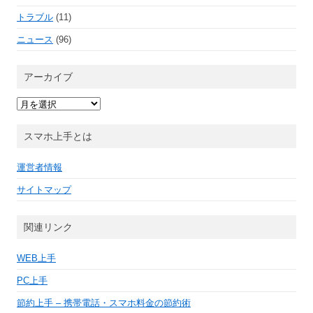
トラブル
(11)
ニュース
(96)
アーカイブ
ア
ー
カ
イ
スマホ上手とは
ブ
運営者情報
サイトマップ
関連リンク
WEB上手
PC上手
節約上手 – 携帯電話・スマホ料金の節約術