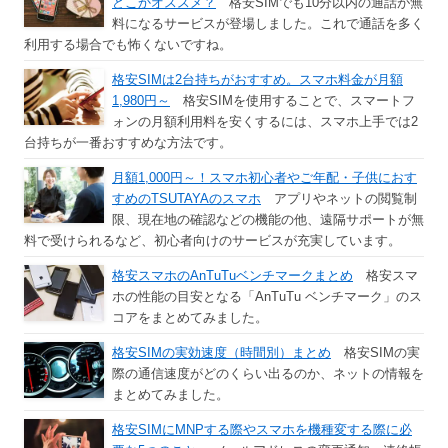
どこかオススメ？
格安SIMでも10分以内の通話が無
料になるサービスが登場しました。これで通話を多く
利用する場合でも怖くないですね。
格安SIMは2台持ちがおすすめ。スマホ料金が月額
1,980円～
格安SIMを使用することで、スマートフ
ォンの月額利用料を安くするには、スマホ上手では2
台持ちが一番おすすめな方法です。
月額1,000円～！スマホ初心者やご年配・子供におす
すめのTSUTAYAのスマホ
アプリやネットの閲覧制
限、現在地の確認などの機能の他、遠隔サポートが無
料で受けられるなど、初心者向けのサービスが充実しています。
格安スマホのAnTuTuベンチマークまとめ
格安スマ
ホの性能の目安となる「AnTuTu ベンチマーク」のス
コアをまとめてみました。
格安SIMの実効速度（時間別）まとめ
格安SIMの実
際の通信速度がどのくらい出るのか、ネットの情報を
まとめてみました。
格安SIMにMNPする際やスマホを機種変する際に必