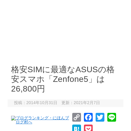
格安SIMに最適なASUSの格
安スマホ「Zenfone5」は
26,800円
投稿：2014年10月31日 更新：2021年2月7日
C
F
T
L
o
a
w
i
H
P