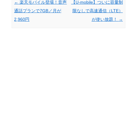
Post navigation
←
楽天モバイル登場！音声
【U-mobile】ついに容量制
通話プランで7GB／月が
限なしで高速通信（LTE）
2,960円
が使い放題！
→