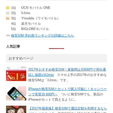
1位
OCN モバイル ONE
2位
IIJmio
3位
Y!mobile（ワイモバイル）
4位
楽天モバイル
5位
BIGLOBEモバイル
>>
格安SIM 売れ筋ランキングの詳細はこちら
人気記事
おすすめページ
2017年おすすめ格安SIM！家族間は月830円で30分通
話し放題のIIJmio
スマホ上手の2017年のおすすめな
格安SIMは「IIJmio」です。
iPhoneが格安SIMとセットで購入可能に！キャンペー
ンで実質15,600円～
ついに格安SIMでも、新品の
iPhoneがセットで買えるように。
【2017年最新版】格安SIMで通話定額を利用するなら