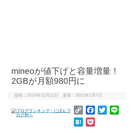
mineoが値下げと容量増量！
2GBが月額980円に
投稿：2014年12月22日 更新：2021年2月7日
C
F
T
L
o
a
w
i
H
P
p
c
i
n
a
o