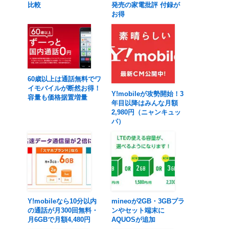
比較
発売の家電批評 付録が
お得
60歳以上は通話無料でワ
イモバイルが断然お得！
Y!mobileが攻勢開始！3
容量も価格据置増量
年目以降はみんな月額
2,980円（ニャンキュッ
パ）
Y!mobileなら10分以内
mineoが2GB・3GBプラ
の通話が月300回無料・
ンやセット端末に
月6GBで月額4,480円
AQUOSが追加