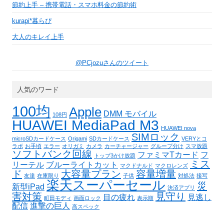
節約上手 – 携帯電話・スマホ料金の節約術
kurapi*暮らぴ
大人のキレイ上手
@PCjozuさんのツイート
人気のワード
100均
Apple
DMM モバイル
108円
HUAWEI MediaPad M3
HUAWEI nova
SIMロック
microSDカードケース
Origami
SDカードケース
VERYとコ
ラボ
お手頃
エラー
オリガミ
カメラ
カーチャージャー
グループ分け
スマ放題
ソフトバンク回線
ファミマTカード
フ
トップ3かけ放題
ミス
リーテル
ブルーライトカット
マクドナルド
マクロレンズ
ド
大容量プラン
容量増量
友達
在庫限り
子供
対処法
接写
楽天スーパーセール
災
新型iPad
決済アプリ
害対策
見守り
目の疲れ
見逃し
町田モディ
画面ロック
表示順
配信
進撃の巨人
高スペック