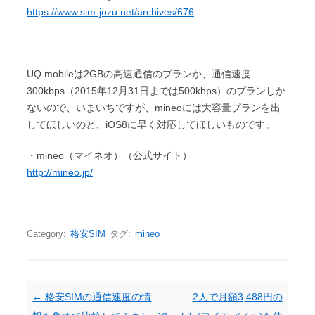
https://www.sim-jozu.net/archives/676
UQ mobileは2GBの高速通信のプランか、通信速度
300kbps（2015年12月31日までは500kbps）のプランしか
ないので、いまいちですが、mineoには大容量プランを出
してほしいのと、iOS8に早く対応してほしいものです。
・mineo（マイネオ）（公式サイト）
http://mineo.jp/
Category:
格安SIM
タグ:
mineo
Post navigation
←
格安SIMの通信速度の情
2人で月額3,488円の