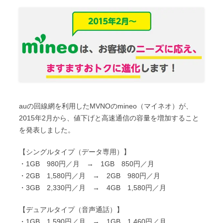
y
e
t
e
t
c
L
b
t
e
k
i
o
e
n
e
n
o
r
a
t
k
k
auの回線網を利用したMVNOのmineo（マイネオ）が、
2015年2月から、値下げと高速通信の容量を増加すること
を発表しました。
【シングルタイプ（データ専用）】
・1GB 980円／月 → 1GB 850円／月
・2GB 1,580円／月 → 2GB 980円／月
・3GB 2,330円／月 → 4GB 1,580円／月
【デュアルタイプ（音声通話）】
・1GB 1,590円／月 → 1GB 1,460円／月