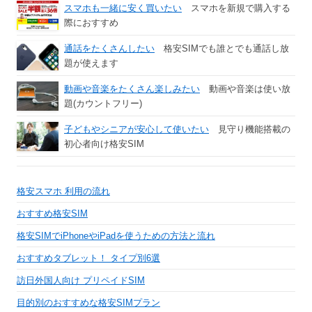
スマホも一緒に安く買いたい
スマホを新規で購入する
際におすすめ
通話をたくさんしたい
格安SIMでも誰とでも通話し放
題が使えます
動画や音楽をたくさん楽しみたい
動画や音楽は使い放
題(カウントフリー)
子どもやシニアが安心して使いたい
見守り機能搭載の
初心者向け格安SIM
格安スマホ 利用の流れ
おすすめ格安SIM
格安SIMでiPhoneやiPadを使うための方法と流れ
おすすめタブレット！ タイプ別6選
訪日外国人向け プリペイドSIM
目的別のおすすめな格安SIMプラン