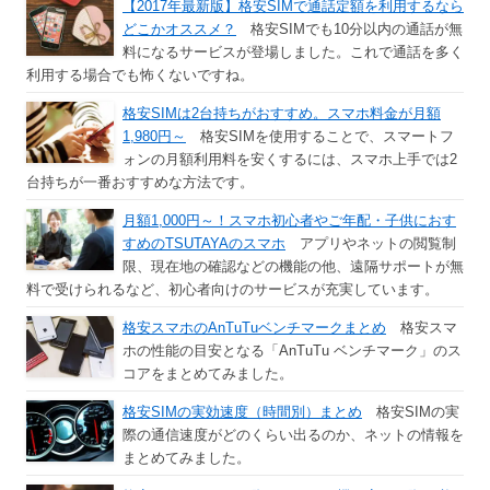
【2017年最新版】格安SIMで通話定額を利用するなら
どこかオススメ？
格安SIMでも10分以内の通話が無
料になるサービスが登場しました。これで通話を多く
利用する場合でも怖くないですね。
格安SIMは2台持ちがおすすめ。スマホ料金が月額
1,980円～
格安SIMを使用することで、スマートフ
ォンの月額利用料を安くするには、スマホ上手では2
台持ちが一番おすすめな方法です。
月額1,000円～！スマホ初心者やご年配・子供におす
すめのTSUTAYAのスマホ
アプリやネットの閲覧制
限、現在地の確認などの機能の他、遠隔サポートが無
料で受けられるなど、初心者向けのサービスが充実しています。
格安スマホのAnTuTuベンチマークまとめ
格安スマ
ホの性能の目安となる「AnTuTu ベンチマーク」のス
コアをまとめてみました。
格安SIMの実効速度（時間別）まとめ
格安SIMの実
際の通信速度がどのくらい出るのか、ネットの情報を
まとめてみました。