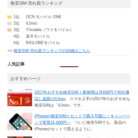
格安SIM 売れ筋ランキング
1位
OCN モバイル ONE
2位
IIJmio
3位
Y!mobile（ワイモバイル）
4位
楽天モバイル
5位
BIGLOBEモバイル
>>
格安SIM 売れ筋ランキングの詳細はこちら
人気記事
おすすめページ
2017年おすすめ格安SIM！家族間は月830円で30分通
話し放題のIIJmio
スマホ上手の2017年のおすすめな
格安SIMは「IIJmio」です。
iPhoneが格安SIMとセットで購入可能に！キャンペー
ンで実質15,600円～
ついに格安SIMでも、新品の
iPhoneがセットで買えるように。