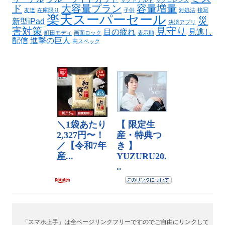
マクドナルド
マクロレンズ
ド
大容量プラン
容量増量
友達
在庫限り
子供
対処法
接写
楽天スーパーセール
災
新型iPad
決済アプリ
害対策
見守り
目の疲れ
見逃し
町田モディ
画面ロック
表示順
配信
進撃の巨人
高スペック
「スマホ上手」は全ページリンクフリーですのでご自由にリンクして