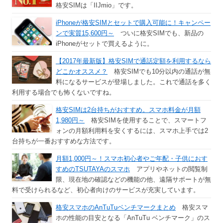
格安SIMは「IIJmio」です。
iPhoneが格安SIMとセットで購入可能に！キャンペー
ンで実質15,600円～
ついに格安SIMでも、新品の
iPhoneがセットで買えるように。
【2017年最新版】格安SIMで通話定額を利用するなら
どこかオススメ？
格安SIMでも10分以内の通話が無
料になるサービスが登場しました。これで通話を多く
利用する場合でも怖くないですね。
格安SIMは2台持ちがおすすめ。スマホ料金が月額
1,980円～
格安SIMを使用することで、スマートフ
ォンの月額利用料を安くするには、スマホ上手では2
台持ちが一番おすすめな方法です。
月額1,000円～！スマホ初心者やご年配・子供におす
すめのTSUTAYAのスマホ
アプリやネットの閲覧制
限、現在地の確認などの機能の他、遠隔サポートが無
料で受けられるなど、初心者向けのサービスが充実しています。
格安スマホのAnTuTuベンチマークまとめ
格安スマ
ホの性能の目安となる「AnTuTu ベンチマーク」のス