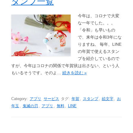
タンプ一覧
今年は、コロナで大変
な一年でした。。。
「令和」も早いもの
で、来年は令和3年にな
りますね。 毎年、LINE
の年賀で使えるスタン
プを紹介しているので
すが、今年はコロナの関係で年賀状は出さない、という人
もいるそうです。そのよ…
続きを読む »
Category:
アプリ
サービス
タグ:
年賀
,
スタンプ
,
絵文字
,
お
年玉
,
鬼滅の刃
,
アプリ
,
無料
,
LINE