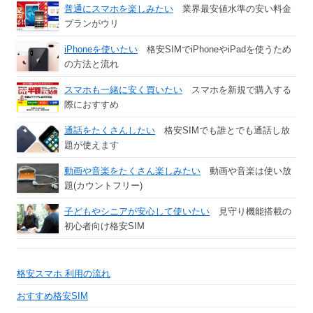
普通にスマホを楽しみたい
業界最安値水準の安い料金
プランがウリ
iPhoneを使いたい
格安SIMでiPhoneやiPadを使うため
の方法と流れ
スマホも一緒に安く買いたい
スマホを新規で購入する
際におすすめ
通話をたくさんしたい
格安SIMでも誰とでも通話し放
題が使えます
動画や音楽をたくさん楽しみたい
動画や音楽は使い放
題(カウントフリー)
子どもやシニアが安心して使いたい
見守り機能搭載の
初心者向け格安SIM
格安スマホ 利用の流れ
おすすめ格安SIM