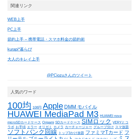
関連リンク
WEB上手
PC上手
節約上手 – 携帯電話・スマホ料金の節約術
kurapi*暮らぴ
大人のキレイ上手
@PCjozuさんのツイート
人気のワード
100均
Apple
DMM モバイル
108円
HUAWEI MediaPad M3
HUAWEI nova
SIMロック
microSDカードケース
Origami
SDカードケース
VERYとコ
ラボ
お手頃
エラー
オリガミ
カメラ
カーチャージャー
グループ分け
スマ放題
ソフトバンク回線
ファミマTカード
フ
トップ3かけ放題
ミス
リーテル
ブルーライトカット