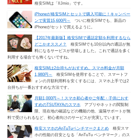
格安SIMは「IIJmio」です。
iPhoneが格安SIMとセットで購入可能に！キャンペー
ンで実質15,600円～
ついに格安SIMでも、新品の
iPhoneがセットで買えるように。
【2017年最新版】格安SIMで通話定額を利用するなら
どこかオススメ？
格安SIMでも10分以内の通話が無
料になるサービスが登場しました。これで通話を多く
利用する場合でも怖くないですね。
格安SIMは2台持ちがおすすめ。スマホ料金が月額
1,980円～
格安SIMを使用することで、スマートフ
ォンの月額利用料を安くするには、スマホ上手では2
台持ちが一番おすすめな方法です。
月額1,000円～！スマホ初心者やご年配・子供におす
すめのTSUTAYAのスマホ
アプリやネットの閲覧制
限、現在地の確認などの機能の他、遠隔サポートが無
料で受けられるなど、初心者向けのサービスが充実しています。
格安スマホのAnTuTuベンチマークまとめ
格安スマ
ホの性能の目安となる「AnTuTu ベンチマーク」のス