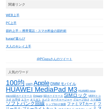
関連リンク
WEB上手
PC上手
節約上手 – 携帯電話・スマホ料金の節約術
kurapi*暮らぴ
大人のキレイ上手
@PCjozuさんのツイート
人気のワード
100均
Apple
DMM モバイル
108円
HUAWEI MediaPad M3
HUAWEI nova
SIMロック
microSDカードケース
Origami
SDカードケース
VERYとコ
ラボ
お手頃
エラー
オリガミ
カメラ
カーチャージャー
グループ分け
スマ放題
ソフトバンク回線
ファミマTカード
フ
トップ3かけ放題
ミス
リーテル
ブルーライトカット