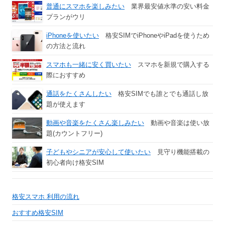
普通にスマホを楽しみたい
業界最安値水準の安い料金
プランがウリ
iPhoneを使いたい
格安SIMでiPhoneやiPadを使うため
の方法と流れ
スマホも一緒に安く買いたい
スマホを新規で購入する
際におすすめ
通話をたくさんしたい
格安SIMでも誰とでも通話し放
題が使えます
動画や音楽をたくさん楽しみたい
動画や音楽は使い放
題(カウントフリー)
子どもやシニアが安心して使いたい
見守り機能搭載の
初心者向け格安SIM
格安スマホ 利用の流れ
おすすめ格安SIM