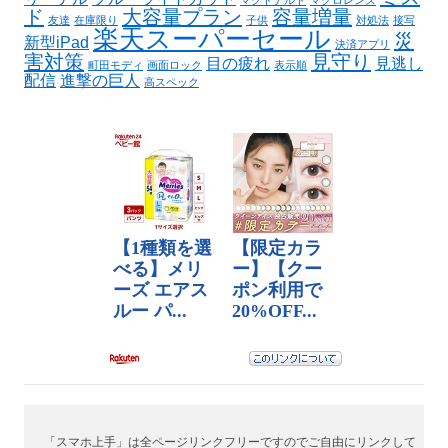
マクドナルド
マクロレンズ
ド
大容量プラン
容量増量
友達
在庫限り
子供
対処法
接写
楽天スーパーセール
災
新型iPad
決済アプリ
害対策
見守り
目の疲れ
見逃し
町田モディ
画面ロック
表示順
配信
進撃の巨人
高スペック
「スマホ上手」は全ページリンクフリーですのでご自由にリンクして