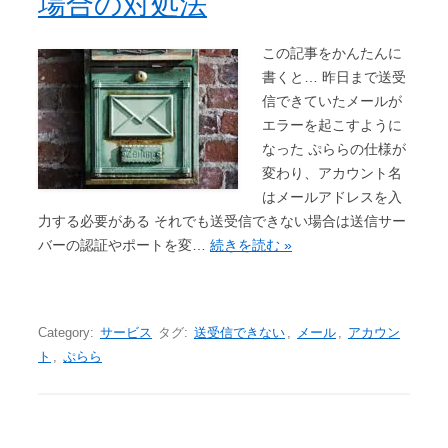
場合の対処法
この記事をかんたんに
書くと… 昨日まで送受
信できていたメールが
エラーを起こすように
なった ぷららの仕様が
変わり、アカウント名
はメールアドレスを入
力する必要がある それでも送受信できない場合は送信サー
バーの認証やポートを変…
続きを読む »
Category:
サービス
タグ:
送受信できない
,
メール
,
アカウン
ト
,
ぷらら