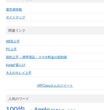
ブ
運営者情報
サイトマップ
関連リンク
WEB上手
PC上手
節約上手 – 携帯電話・スマホ料金の節約術
kurapi*暮らぴ
大人のキレイ上手
@PCjozuさんのツイート
人気のワード
100均
Apple