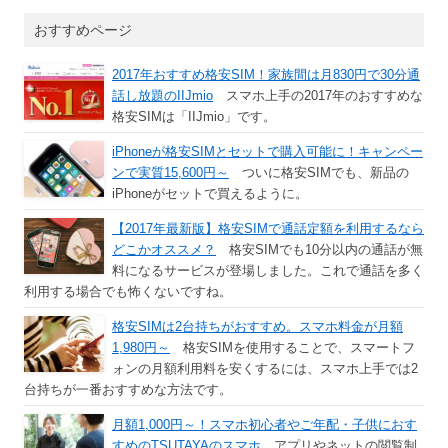
おすすめページ
2017年おすすめ格安SIM！家族間は月830円で30分通
話し放題のIIJmio
スマホ上手の2017年のおすすめな
格安SIMは「IIJmio」です。
iPhoneが格安SIMとセットで購入可能に！キャンペー
ンで実質15,600円～
ついに格安SIMでも、新品の
iPhoneがセットで買えるように。
【2017年最新版】格安SIMで通話定額を利用するなら
どこかオススメ？
格安SIMでも10分以内の通話が無
料になるサービスが登場しました。これで通話を多く
利用する場合でも怖くないですね。
格安SIMは2台持ちがおすすめ。スマホ料金が月額
1,980円～
格安SIMを使用することで、スマートフ
ォンの月額利用料を安くするには、スマホ上手では2
台持ちが一番おすすめな方法です。
月額1,000円～！スマホ初心者やご年配・子供におす
すめのTSUTAYAのスマホ
アプリやネットの閲覧制