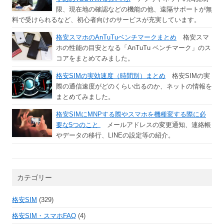
限、現在地の確認などの機能の他、遠隔サポートが無
料で受けられるなど、初心者向けのサービスが充実しています。
格安スマホのAnTuTuベンチマークまとめ
格安スマ
ホの性能の目安となる「AnTuTu ベンチマーク」のス
コアをまとめてみました。
格安SIMの実効速度（時間別）まとめ
格安SIMの実
際の通信速度がどのくらい出るのか、ネットの情報を
まとめてみました。
格安SIMにMNPする際やスマホを機種変する際に必
要な5つのこと
メールアドレスの変更通知、連絡帳
やデータの移行、LINEの設定等の紹介。
カテゴリー
格安SIM
(329)
格安SIM・スマホFAQ
(4)