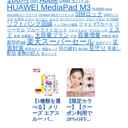
DMM モバイル
108円
HUAWEI MediaPad M3
HUAWEI nova
SIMロック
microSDカードケース
Origami
SDカードケース
VERYとコ
ラボ
お手頃
エラー
オリガミ
カメラ
カーチャージャー
グループ分け
スマ放題
ソフトバンク回線
ファミマTカード
フ
トップ3かけ放題
ミス
リーテル
ブルーライトカット
マクドナルド
マクロレンズ
ド
大容量プラン
容量増量
友達
在庫限り
子供
対処法
接写
楽天スーパーセール
災
新型iPad
決済アプリ
害対策
見守り
目の疲れ
見逃し
町田モディ
画面ロック
表示順
配信
進撃の巨人
高スペック