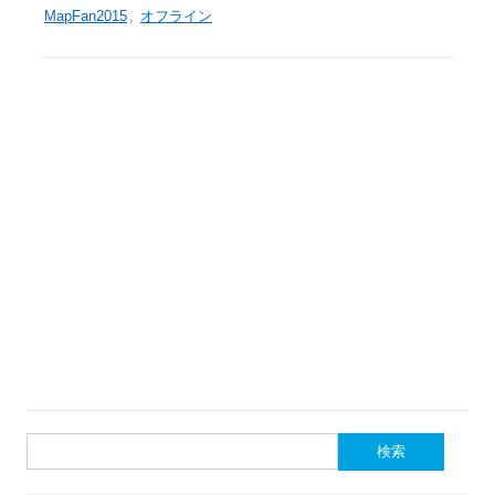
MapFan2015
,
オフライン
検
索: