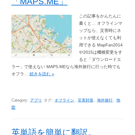
「MAPS.ME」
この記事をかんたんに
書くと… オフラインマ
ップなら、災害時にネ
ットが使えなくても利
用できる MapFan2014
や2015は機種変更をす
ると「ダウンロードエ
ラー」で使えない MAPS.MEなら海外旅行に行った時でも
オフラ…
続きを読む »
Category:
アプリ
タグ:
オフライン
,
災害対策
,
海外旅行
,
地
図
英単語を簡単に翻訳。