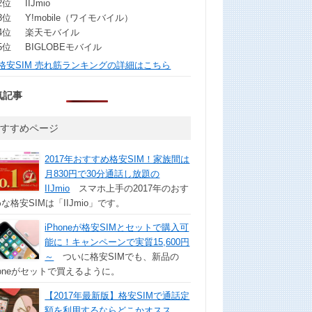
2位
IIJmio
3位
Y!mobile（ワイモバイル）
4位
楽天モバイル
5位
BIGLOBEモバイル
格安SIM 売れ筋ランキングの詳細はこちら
気記事
おすすめページ
2017年おすすめ格安SIM！家族間は
月830円で30分通話し放題の
IIJmio
スマホ上手の2017年のおす
な格安SIMは「IIJmio」です。
iPhoneが格安SIMとセットで購入可
能に！キャンペーンで実質15,600円
～
ついに格安SIMでも、新品の
honeがセットで買えるように。
【2017年最新版】格安SIMで通話定
額を利用するならどこかオスス