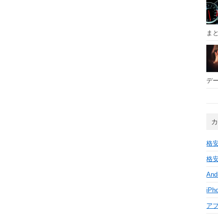
ま
デー
格安
格安
And
iPh
ア