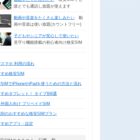
誰とでも通話し放題が使えます
動画や音楽をたくさん楽しみたい
動
画や音楽は使い放題(カウントフリー)
子どもやシニアが安心して使いたい
見守り機能搭載の初心者向け格安SIM
安スマホ 利用の流れ
すめ格安SIM
SIMでiPhoneやiPadを使うための方法と流れ
すすめタブレット！ タイプ別6選
外国人向け プリペイドSIM
的別のおすすめな格安SIMプラン
すすめアプリ・設定