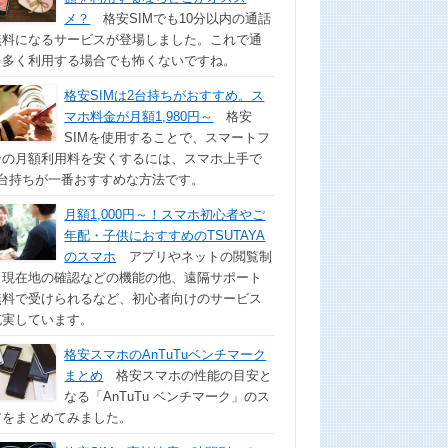
メ？
格安SIMでも10分以内の通話
無料になるサービスが登場しました。これで通
を多く利用する場合でも怖くないですね。
格安SIMは2台持ちがおすすめ。ス
マホ料金が月額1,980円～
格安
SIMを使用することで、スマートフ
ンの月額利用料を安くするには、スマホ上手で
2台持ちが一番おすすめな方法です。
月額1,000円～！スマホ初心者やご
年配・子供におすすめのTSUTAYA
のスマホ
アプリやネットの閲覧制
、現在地の確認などの機能の他、遠隔サポート
無料で受けられるなど、初心者向けのサービス
充実しています。
格安スマホのAnTuTuベンチマーク
まとめ
格安スマホの性能の目安と
なる「AnTuTu ベンチマーク」のス
アをまとめてみました。