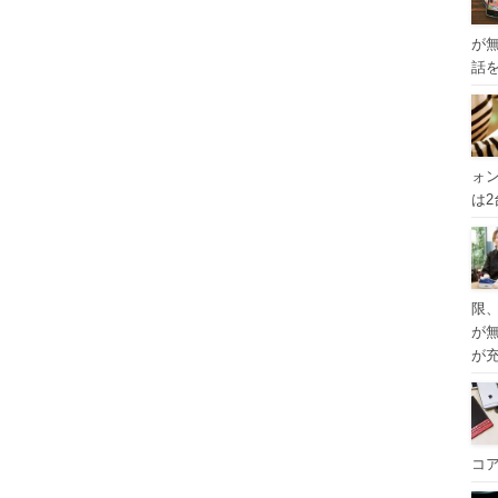
が
話
ォ
は
限
が
が
コ