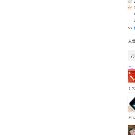
>>
人
すめ
iP