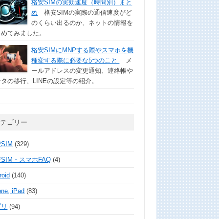
格安SIMの実効速度（時間別）まと
め
格安SIMの実際の通信速度がど
のくらい出るのか、ネットの情報を
とめてみました。
格安SIMにMNPする際やスマホを機
種変する際に必要な5つのこと
メ
ールアドレスの変更通知、連絡帳や
タの移行、LINEの設定等の紹介。
カテゴリー
SIM
(329)
SIM・スマホFAQ
(4)
roid
(140)
one, iPad
(83)
プリ
(94)