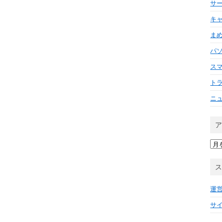
サ
キ
ま
パ
ス
ト
ニ
ア
ー
カ
イ
ブ
運
サ