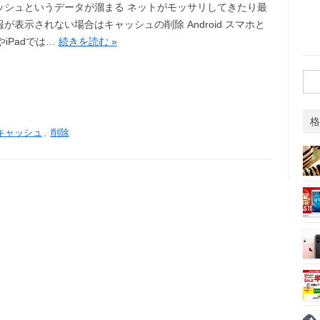
ッシュというデータが溜まる ネットがモッサリしてきたり最
が表示されない場合はキャッシュの削除 Android スマホと
eやiPadでは…
続きを読む »
検
索:
格
キャッシュ
,
削除