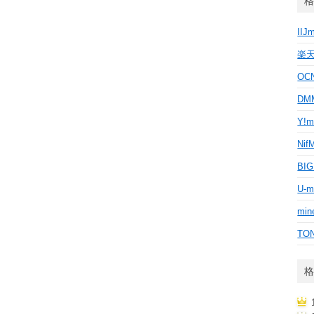
格
IIJ
楽
OC
D
Y!m
Nif
BI
U-m
min
TO
格