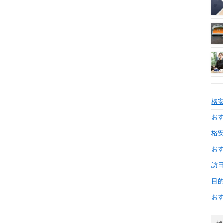
格
おす
格安
お
訪日
目
お