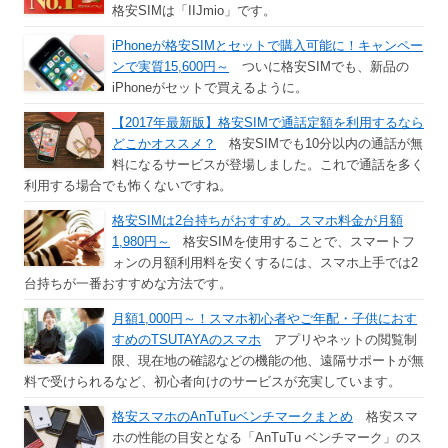
格安SIMは「IIJmio」です。
iPhoneが格安SIMとセットで購入可能に！キャンペー
ンで実質15,600円～
ついに格安SIMでも、新品の
iPhoneがセットで買えるように。
【2017年最新版】格安SIMで通話定額を利用するなら
どこかオススメ？
格安SIMでも10分以内の通話が無
料になるサービスが登場しました。これで通話を多く
利用する場合でも怖くないですね。
格安SIMは2台持ちがおすすめ。スマホ料金が月額
1,980円～
格安SIMを使用することで、スマートフ
ォンの月額利用料を安くするには、スマホ上手では2
台持ちが一番おすすめな方法です。
月額1,000円～！スマホ初心者やご年配・子供におす
すめのTSUTAYAのスマホ
アプリやネットの閲覧制
限、現在地の確認などの機能の他、遠隔サポートが無
料で受けられるなど、初心者向けのサービスが充実しています。
格安スマホのAnTuTuベンチマークまとめ
格安スマ
ホの性能の目安となる「AnTuTu ベンチマーク」のス