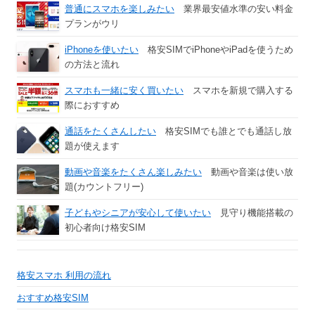
普通にスマホを楽しみたい
業界最安値水準の安い料金
プランがウリ
iPhoneを使いたい
格安SIMでiPhoneやiPadを使うため
の方法と流れ
スマホも一緒に安く買いたい
スマホを新規で購入する
際におすすめ
通話をたくさんしたい
格安SIMでも誰とでも通話し放
題が使えます
動画や音楽をたくさん楽しみたい
動画や音楽は使い放
題(カウントフリー)
子どもやシニアが安心して使いたい
見守り機能搭載の
初心者向け格安SIM
格安スマホ 利用の流れ
おすすめ格安SIM