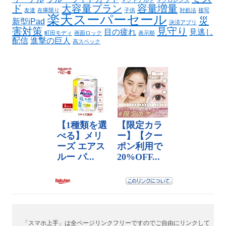
マクドナルド
マクロレンズ
ド
大容量プラン
容量増量
友達
在庫限り
子供
対処法
接写
楽天スーパーセール
災
新型iPad
決済アプリ
害対策
見守り
目の疲れ
見逃し
町田モディ
画面ロック
表示順
配信
進撃の巨人
高スペック
「スマホ上手」は全ページリンクフリーですのでご自由にリンクして