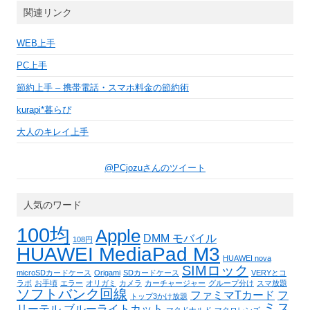
関連リンク
WEB上手
PC上手
節約上手 – 携帯電話・スマホ料金の節約術
kurapi*暮らぴ
大人のキレイ上手
@PCjozuさんのツイート
人気のワード
100均
Apple
DMM モバイル
108円
HUAWEI MediaPad M3
HUAWEI nova
SIMロック
microSDカードケース
Origami
SDカードケース
VERYとコ
ラボ
お手頃
エラー
オリガミ
カメラ
カーチャージャー
グループ分け
スマ放題
ソフトバンク回線
ファミマTカード
フ
トップ3かけ放題
ミス
リーテル
ブルーライトカット