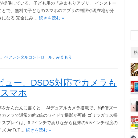
gleが提供している、子ども用の「みまもりアプリ」 インストー
ことで、無料で子どものスマホのアプリの制限や現在地が分
うになる 完全にみ…
続きを読む »
検
索:
格
限
,
ペアレンタルコントロール
,
みまもり
5 レビュー。DSDS対応でカメラも
Iスマホ
事をかんたんに書くと… AIデュアルカメラ搭載で、約5倍ズー
角カメラで通常の約2倍のワイドで撮影が可能 ゴリラガラス搭
ィスプレイは、6.2インチでありながら従来の5.5インチ程度の
ズ AnTuT…
続きを読む »