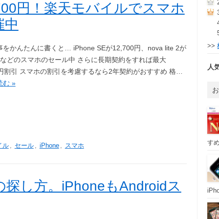
12,700円！楽天モバイルでスマホ
催中
>>
かんたんに書くと… iPhone SEが12,700円、nova lite 2が
00円などのスマホのセール中 さらに長期契約をすれば最大
人
00円割引 スマホの割引を考慮するなら2年契約がおすすめ 格…
む »
すめ
イル
,
セール
,
iPhone
,
スマホ
方。iPhoneもAndroidス
iP