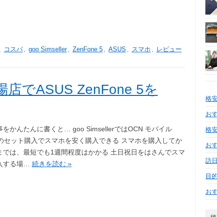
,
コスパ
,
goo Simseller
,
ZenFone 5
,
ASUS
,
スマホ
,
レビュー
天市場店でASUS ZenFone 5を
格
おす
をかんたんに書くと… goo SimsellerではOCN モバイル
格安
とのセット購入でスマホを安く購入できる スマホを購入してか
お
までは、最短でも1週間程度はかかる 土日祝日をはさんでスマ
訪日
入する場…
続きを読む »
目
お