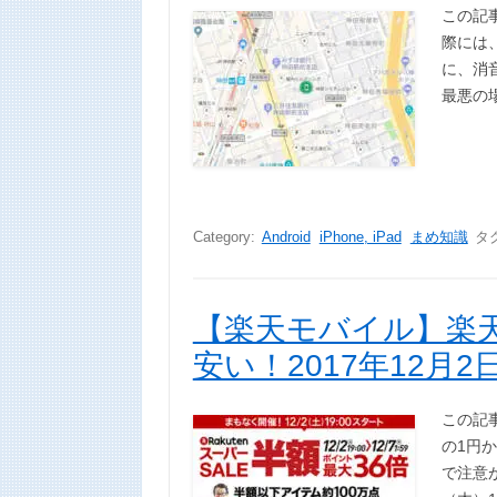
この記事
際には、
に、消
最悪の
Category:
Android
iPhone, iPad
まめ知識
タ
【楽天モバイル】楽
安い！2017年12月2
この記
の1円
で注意が