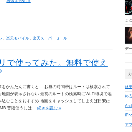
:…
続きを読む »
ま
ン
,
楽天モバイル
,
楽天スーパーセール
デー
プリで使ってみた。無料で使え
？
事をかんたんに書くと… お昼の時間帯はルートは検索されて
格安
な地図が表示されない 最初のルートの検索時にWi-Fi環境で地
格安
み込むことをおすすめ 地図をキャッシュしてしまえば目安は
And
1MB 普段使うには…
続きを読む »
iPh
ア