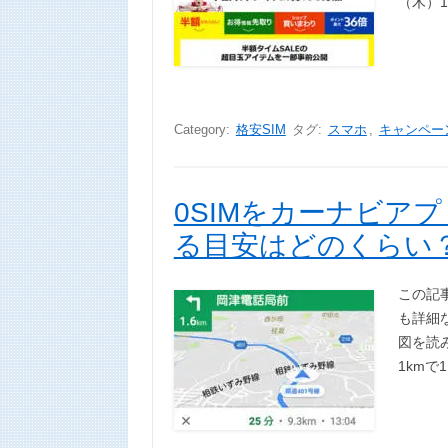
（木）1
Category:
格安SIM
タグ:
スマホ
,
キャンペー
0SIMをカーナビア
る目安はどのくらい
この記
も詳細
図を読
1kmで