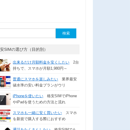
安SIMの選び方（目的別）
出来るだけ月額料金を安くしたい
2台
持ちで、スマホが月額1,980円～
普通にスマホを楽しみたい
業界最安
値水準の安い料金プランがウリ
iPhoneを使いたい
格安SIMでiPhone
やiPadを使うための方法と流れ
スマホも一緒に安く買いたい
スマホ
を新規で購入する際におすすめ
通話をたくさんしたい
格安SIMでも