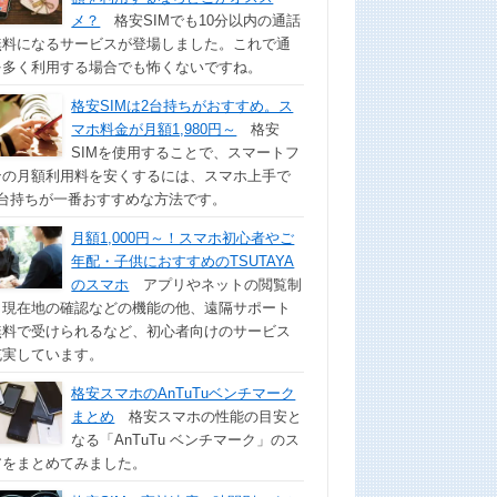
メ？
格安SIMでも10分以内の通話
無料になるサービスが登場しました。これで通
を多く利用する場合でも怖くないですね。
格安SIMは2台持ちがおすすめ。ス
マホ料金が月額1,980円～
格安
SIMを使用することで、スマートフ
ンの月額利用料を安くするには、スマホ上手で
2台持ちが一番おすすめな方法です。
月額1,000円～！スマホ初心者やご
年配・子供におすすめのTSUTAYA
のスマホ
アプリやネットの閲覧制
、現在地の確認などの機能の他、遠隔サポート
無料で受けられるなど、初心者向けのサービス
充実しています。
格安スマホのAnTuTuベンチマーク
まとめ
格安スマホの性能の目安と
なる「AnTuTu ベンチマーク」のス
アをまとめてみました。