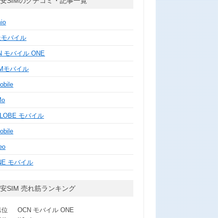
安SIMのクチコミ・記事一覧
mio
天モバイル
N モバイル ONE
MMモバイル
obile
Mo
GLOBE モバイル
obile
eo
NE モバイル
安SIM 売れ筋ランキング
1位
OCN モバイル ONE