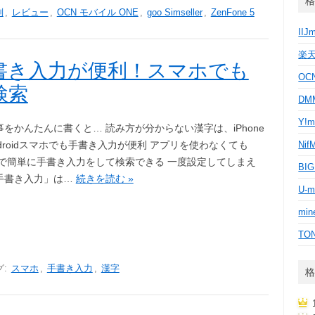
格
判
,
レビュー
,
OCN モバイル ONE
,
goo Simseller
,
ZenFone 5
IIJ
楽
書き入力が便利！スマホでも
OC
検索
D
Y!m
をかんたんに書くと… 読み方が分からない漢字は、iPhone
droidスマホでも手書き入力が便利 アプリを使わなくても
Nif
leで簡単に手書き入力をして検索できる 一度設定してしまえ
BI
手書き入力」は…
続きを読む »
U-m
min
TO
グ:
スマホ
,
手書き入力
,
漢字
格