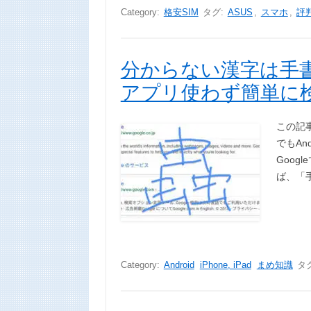
Category:
格安SIM
タグ:
ASUS
,
スマホ
,
評
分からない漢字は手
アプリ使わず簡単に
この記事
でもAn
Goog
ば、「
Category:
Android
iPhone, iPad
まめ知識
タ