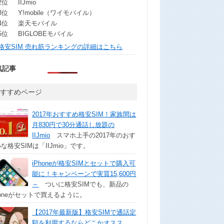
2位
IIJmio
3位
Y!mobile（ワイモバイル）
4位
楽天モバイル
5位
BIGLOBEモバイル
格安SIM 売れ筋ランキングの詳細はこちら
気記事
おすすめページ
2017年おすすめ格安SIM！家族間は
月830円で30分通話し放題の
IIJmio
スマホ上手の2017年のおす
な格安SIMは「IIJmio」です。
iPhoneが格安SIMとセットで購入可
能に！キャンペーンで実質15,600円
～
ついに格安SIMでも、新品の
honeがセットで買えるように。
【2017年最新版】格安SIMで通話定
額を利用するならどこかオスス