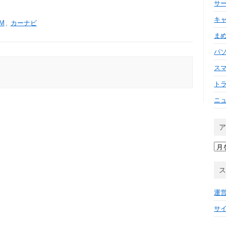
サ
キ
IM
,
カーナビ
ま
パ
ス
ト
ニ
ア
ー
カ
イ
ブ
運
サ