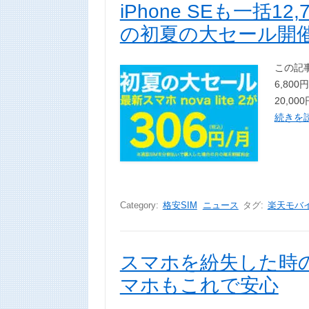
iPhone SEも一括
の初夏の大セール開
この記事を
6,8
20,0
続きを読
Category:
格安SIM
ニュース
タグ:
楽天モバ
スマホを紛失した時の探し
マホもこれで安心