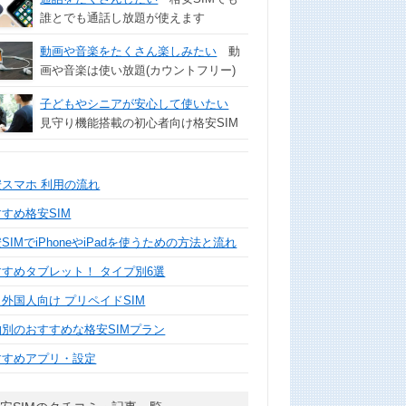
誰とでも通話し放題が使えます
動画や音楽をたくさん楽しみたい
動
画や音楽は使い放題(カウントフリー)
子どもやシニアが安心して使いたい
見守り機能搭載の初心者向け格安SIM
安スマホ 利用の流れ
すめ格安SIM
SIMでiPhoneやiPadを使うための方法と流れ
すすめタブレット！ タイプ別6選
外国人向け プリペイドSIM
的別のおすすめな格安SIMプラン
すすめアプリ・設定