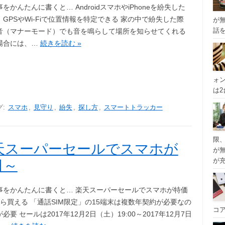
をかんたんに書くと… AndroidスマホやiPhoneを紛失した
GPSやWi-Fiで位置情報を特定できる 家の中で紛失した際
が
話
音（マナーモード）でも音を鳴らして場所を知らせてくれる
場合には、…
続きを読む »
ォ
は
グ:
スマホ
,
見守り
,
紛失
,
探し方
,
スマートトラッカー
限
天スーパーセールでスマホが
が
が
日～
事をかんたんに書くと… 楽天スーパーセールでスマホが特価
から買える 「通話SIM限定」の15端末は複数年契約が必要なの
コ
必要 セールは2017年12月2日（土）19:00～2017年12月7日