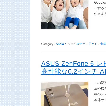
Goo
ルする
かるよ
Category:
Android
タグ:
スマホ
,
子ども
,
制
ASUS ZenFone 
高性能な6.2インチ A
この記
ムや広
載のデ
本体サイ