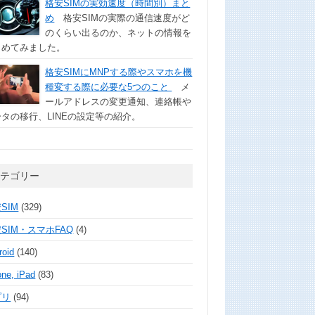
格安SIMの実効速度（時間別）まと
め
格安SIMの実際の通信速度がど
のくらい出るのか、ネットの情報を
とめてみました。
格安SIMにMNPする際やスマホを機
種変する際に必要な5つのこと
メ
ールアドレスの変更通知、連絡帳や
タの移行、LINEの設定等の紹介。
カテゴリー
SIM
(329)
SIM・スマホFAQ
(4)
roid
(140)
one, iPad
(83)
プリ
(94)