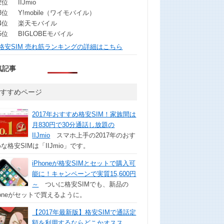
2位
IIJmio
3位
Y!mobile（ワイモバイル）
4位
楽天モバイル
5位
BIGLOBEモバイル
格安SIM 売れ筋ランキングの詳細はこちら
気記事
おすすめページ
2017年おすすめ格安SIM！家族間は
月830円で30分通話し放題の
IIJmio
スマホ上手の2017年のおす
な格安SIMは「IIJmio」です。
iPhoneが格安SIMとセットで購入可
能に！キャンペーンで実質15,600円
～
ついに格安SIMでも、新品の
honeがセットで買えるように。
【2017年最新版】格安SIMで通話定
額を利用するならどこかオスス