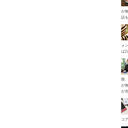
が
話
ォ
は
限
が
が
コ