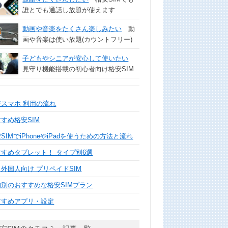
誰とでも通話し放題が使えます
動画や音楽をたくさん楽しみたい
動
画や音楽は使い放題(カウントフリー)
子どもやシニアが安心して使いたい
見守り機能搭載の初心者向け格安SIM
安スマホ 利用の流れ
すめ格安SIM
SIMでiPhoneやiPadを使うための方法と流れ
すすめタブレット！ タイプ別6選
外国人向け プリペイドSIM
的別のおすすめな格安SIMプラン
すすめアプリ・設定