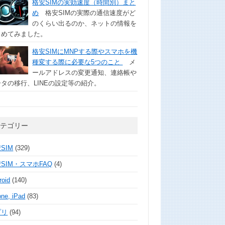
格安SIMの実効速度（時間別）まと
め
格安SIMの実際の通信速度がど
のくらい出るのか、ネットの情報を
とめてみました。
格安SIMにMNPする際やスマホを機
種変する際に必要な5つのこと
メ
ールアドレスの変更通知、連絡帳や
タの移行、LINEの設定等の紹介。
カテゴリー
SIM
(329)
SIM・スマホFAQ
(4)
roid
(140)
one, iPad
(83)
プリ
(94)