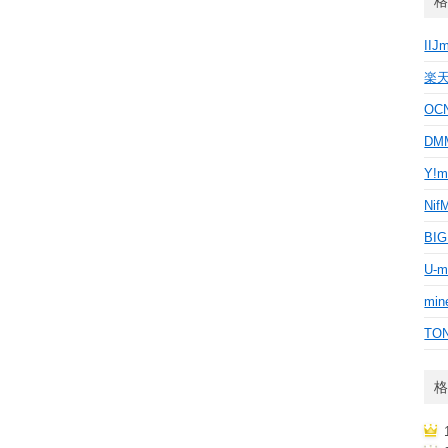
格
IIJ
楽
OC
D
Y!m
Nif
BI
U-m
min
TO
格