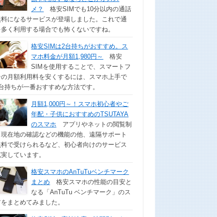
メ？
格安SIMでも10分以内の通話
無料になるサービスが登場しました。これで通
を多く利用する場合でも怖くないですね。
格安SIMは2台持ちがおすすめ。ス
マホ料金が月額1,980円～
格安
SIMを使用することで、スマートフ
ンの月額利用料を安くするには、スマホ上手で
2台持ちが一番おすすめな方法です。
月額1,000円～！スマホ初心者やご
年配・子供におすすめのTSUTAYA
のスマホ
アプリやネットの閲覧制
、現在地の確認などの機能の他、遠隔サポート
無料で受けられるなど、初心者向けのサービス
充実しています。
格安スマホのAnTuTuベンチマーク
まとめ
格安スマホの性能の目安と
なる「AnTuTu ベンチマーク」のス
アをまとめてみました。