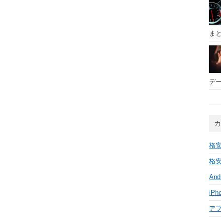
ま
デー
格安
格安
And
iPh
ア