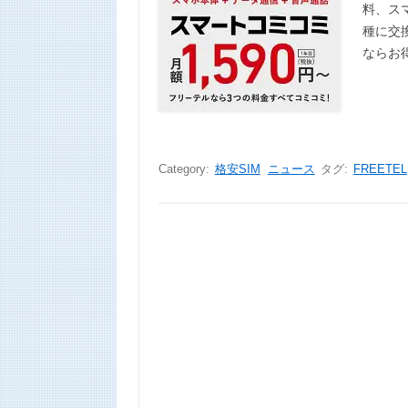
料、ス
種に交
ならお得
Category:
格安SIM
ニュース
タグ:
FREETEL