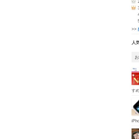
>>
人
すめ
iP