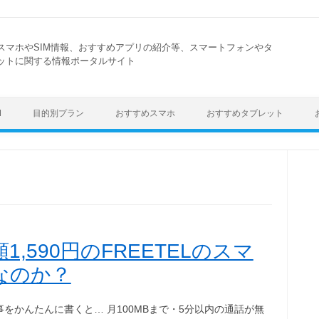
スマホやSIM情報、おすすめアプリの紹介等、スマートフォンやタ
ットに関する情報ポータルサイト
Skip to content
M
目的別プラン
おすすめスマホ
おすすめタブレット
,590円のFREETELのスマ
なのか？
事をかんたんに書くと… 月100MBまで・5分以内の通話が無