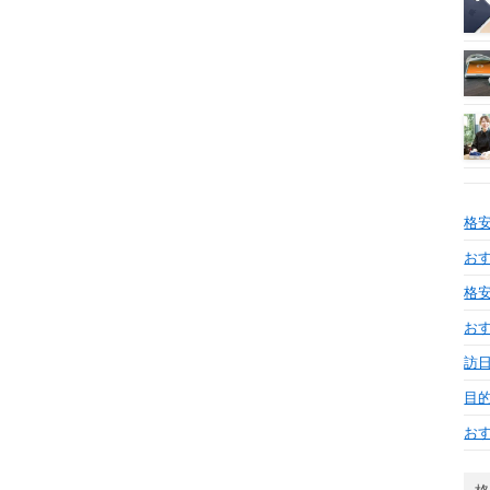
格
おす
格安
お
訪日
目
お