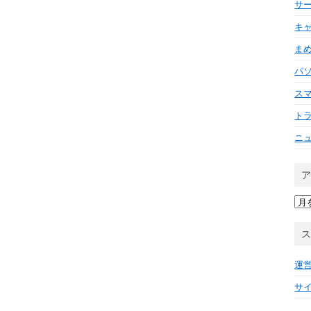
サ
キ
ま
パ
ス
ト
ニ
ア
ー
カ
イ
ブ
運
サ