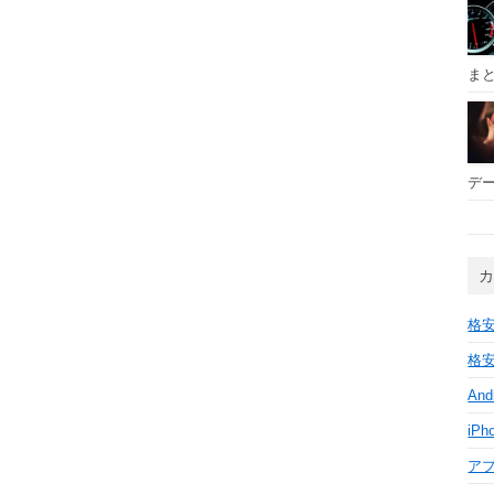
ま
デー
格安
格安
And
iPh
ア