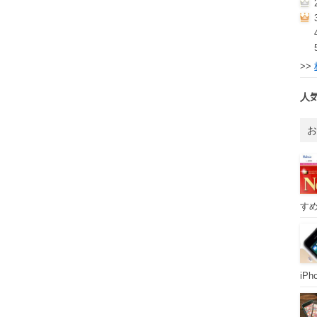
>>
人
すめ
iP