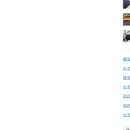
格
おす
格安
お
訪日
目
お