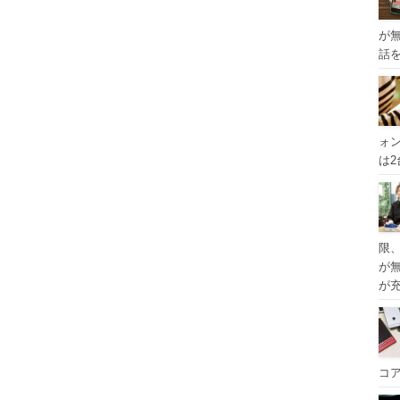
が
話
ォ
は
限
が
が
コ