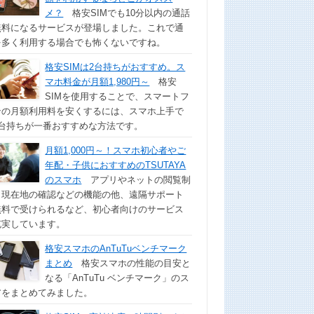
メ？
格安SIMでも10分以内の通話
無料になるサービスが登場しました。これで通
を多く利用する場合でも怖くないですね。
格安SIMは2台持ちがおすすめ。ス
マホ料金が月額1,980円～
格安
SIMを使用することで、スマートフ
ンの月額利用料を安くするには、スマホ上手で
2台持ちが一番おすすめな方法です。
月額1,000円～！スマホ初心者やご
年配・子供におすすめのTSUTAYA
のスマホ
アプリやネットの閲覧制
、現在地の確認などの機能の他、遠隔サポート
無料で受けられるなど、初心者向けのサービス
充実しています。
格安スマホのAnTuTuベンチマーク
まとめ
格安スマホの性能の目安と
なる「AnTuTu ベンチマーク」のス
アをまとめてみました。