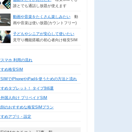
誰とでも通話し放題が使えます
動画や音楽をたくさん楽しみたい
動
画や音楽は使い放題(カウントフリー)
子どもやシニアが安心して使いたい
見守り機能搭載の初心者向け格安SIM
安スマホ 利用の流れ
すめ格安SIM
SIMでiPhoneやiPadを使うための方法と流れ
すすめタブレット！ タイプ別6選
外国人向け プリペイドSIM
的別のおすすめな格安SIMプラン
すすめアプリ・設定