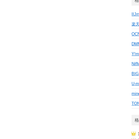
格
IIJ
楽
OC
D
Y!m
Nif
BI
U-m
min
TO
格