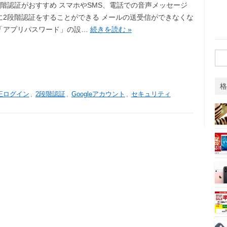
段階認証がおすすめ スマホやSMS、電話での音声メッセージ
に2段階認証をすることができる メールの送受信ができなくな
「アプリパスワード」の設…
続きを読む »
検
索:
格
正ログイン
,
2段階認証
,
Googleアカウント
,
セキュリティ