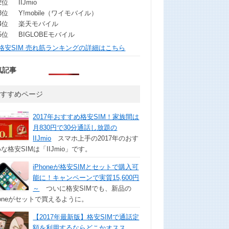
2位
IIJmio
3位
Y!mobile（ワイモバイル）
4位
楽天モバイル
5位
BIGLOBEモバイル
格安SIM 売れ筋ランキングの詳細はこちら
気記事
おすすめページ
2017年おすすめ格安SIM！家族間は
月830円で30分通話し放題の
IIJmio
スマホ上手の2017年のおす
な格安SIMは「IIJmio」です。
iPhoneが格安SIMとセットで購入可
能に！キャンペーンで実質15,600円
～
ついに格安SIMでも、新品の
honeがセットで買えるように。
【2017年最新版】格安SIMで通話定
額を利用するならどこかオスス