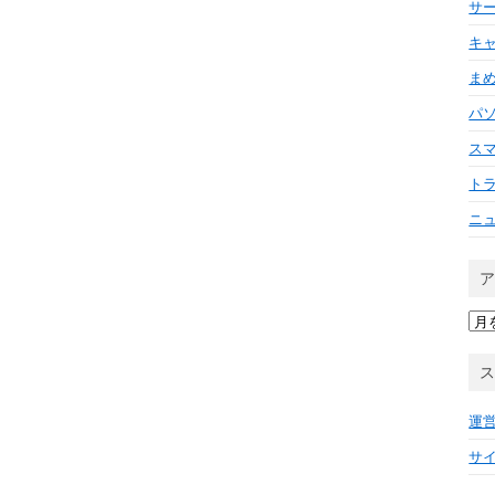
サ
キ
ま
パ
ス
ト
ニ
ア
ー
カ
イ
ブ
運
サ