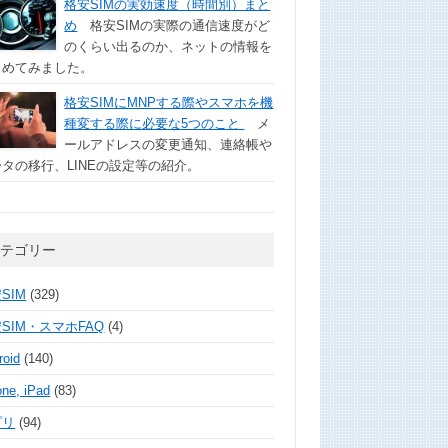
格安SIMの実効速度（時間別）まと
め
格安SIMの実際の通信速度がど
のくらい出るのか、ネットの情報を
とめてみました。
格安SIMにMNPする際やスマホを機
種変する際に必要な5つのこと
メ
ールアドレスの変更通知、連絡帳や
タの移行、LINEの設定等の紹介。
カテゴリー
SIM
(329)
SIM・スマホFAQ
(4)
roid
(140)
one, iPad
(83)
プリ
(94)