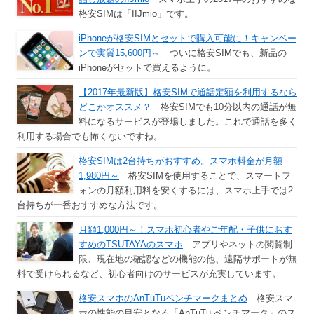
格安SIMは「IIJmio」です。
iPhoneが格安SIMとセットで購入可能に！キャンペー
ンで実質15,600円～
ついに格安SIMでも、新品の
iPhoneがセットで買えるように。
【2017年最新版】格安SIMで通話定額を利用するなら
どこかオススメ？
格安SIMでも10分以内の通話が無
料になるサービスが登場しました。これで通話を多く
利用する場合でも怖くないですね。
格安SIMは2台持ちがおすすめ。スマホ料金が月額
1,980円～
格安SIMを使用することで、スマートフ
ォンの月額利用料を安くするには、スマホ上手では2
台持ちが一番おすすめな方法です。
月額1,000円～！スマホ初心者やご年配・子供におす
すめのTSUTAYAのスマホ
アプリやネットの閲覧制
限、現在地の確認などの機能の他、遠隔サポートが無
料で受けられるなど、初心者向けのサービスが充実しています。
格安スマホのAnTuTuベンチマークまとめ
格安スマ
ホの性能の目安となる「AnTuTu ベンチマーク」のス