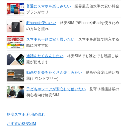
普通にスマホを楽しみたい
業界最安値水準の安い料金
プランがウリ
iPhoneを使いたい
格安SIMでiPhoneやiPadを使うため
の方法と流れ
スマホも一緒に安く買いたい
スマホを新規で購入する
際におすすめ
通話をたくさんしたい
格安SIMでも誰とでも通話し放
題が使えます
動画や音楽をたくさん楽しみたい
動画や音楽は使い放
題(カウントフリー)
子どもやシニアが安心して使いたい
見守り機能搭載の
初心者向け格安SIM
格安スマホ 利用の流れ
おすすめ格安SIM