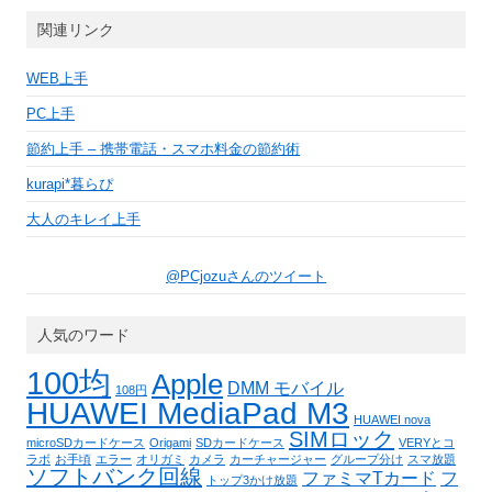
関連リンク
WEB上手
PC上手
節約上手 – 携帯電話・スマホ料金の節約術
kurapi*暮らぴ
大人のキレイ上手
@PCjozuさんのツイート
人気のワード
100均
Apple
DMM モバイル
108円
HUAWEI MediaPad M3
HUAWEI nova
SIMロック
microSDカードケース
Origami
SDカードケース
VERYとコ
ラボ
お手頃
エラー
オリガミ
カメラ
カーチャージャー
グループ分け
スマ放題
ソフトバンク回線
ファミマTカード
フ
トップ3かけ放題