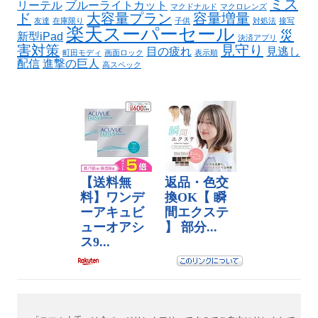
ミス
リーテル
ブルーライトカット
マクドナルド
マクロレンズ
ド
大容量プラン
容量増量
友達
在庫限り
子供
対処法
接写
楽天スーパーセール
災
新型iPad
決済アプリ
害対策
見守り
目の疲れ
見逃し
町田モディ
画面ロック
表示順
配信
進撃の巨人
高スペック