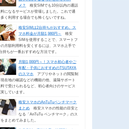
メ？
格安SIMでも10分以内の通話
無料になるサービスが登場しました。これで通
を多く利用する場合でも怖くないですね。
格安SIMは2台持ちがおすすめ。ス
マホ料金が月額1,980円～
格安
SIMを使用することで、スマートフ
ンの月額利用料を安くするには、スマホ上手で
2台持ちが一番おすすめな方法です。
月額1,000円～！スマホ初心者やご
年配・子供におすすめのTSUTAYA
のスマホ
アプリやネットの閲覧制
、現在地の確認などの機能の他、遠隔サポート
無料で受けられるなど、初心者向けのサービス
充実しています。
格安スマホのAnTuTuベンチマーク
まとめ
格安スマホの性能の目安と
なる「AnTuTu ベンチマーク」のス
アをまとめてみました。