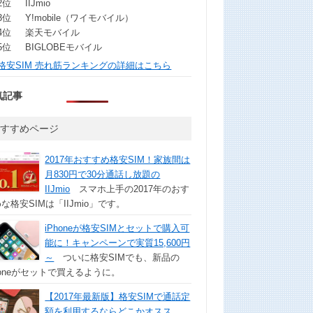
2位
IIJmio
3位
Y!mobile（ワイモバイル）
4位
楽天モバイル
5位
BIGLOBEモバイル
格安SIM 売れ筋ランキングの詳細はこちら
気記事
おすすめページ
2017年おすすめ格安SIM！家族間は
月830円で30分通話し放題の
IIJmio
スマホ上手の2017年のおす
な格安SIMは「IIJmio」です。
iPhoneが格安SIMとセットで購入可
能に！キャンペーンで実質15,600円
～
ついに格安SIMでも、新品の
honeがセットで買えるように。
【2017年最新版】格安SIMで通話定
額を利用するならどこかオスス