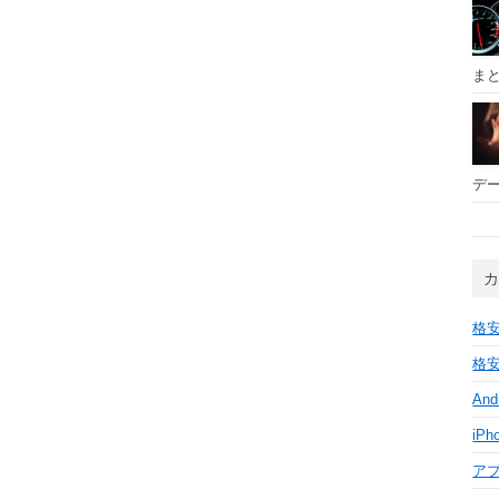
ま
デー
格安
格安
And
iPh
ア