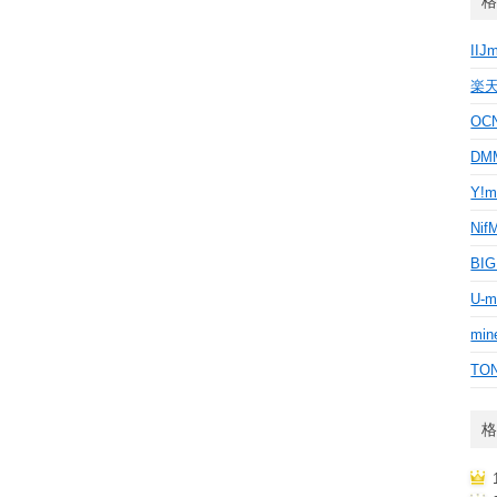
格
IIJ
楽
OC
D
Y!m
Nif
BI
U-m
min
TO
格