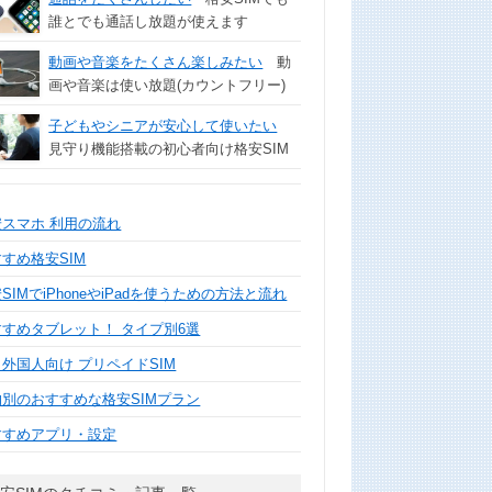
誰とでも通話し放題が使えます
動画や音楽をたくさん楽しみたい
動
画や音楽は使い放題(カウントフリー)
子どもやシニアが安心して使いたい
見守り機能搭載の初心者向け格安SIM
安スマホ 利用の流れ
すめ格安SIM
SIMでiPhoneやiPadを使うための方法と流れ
すすめタブレット！ タイプ別6選
外国人向け プリペイドSIM
的別のおすすめな格安SIMプラン
すすめアプリ・設定