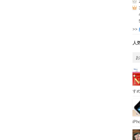
>>
人
すめ
iP