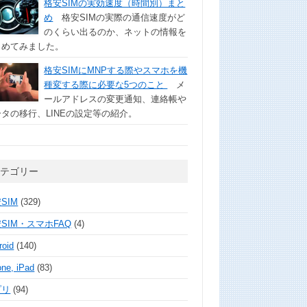
格安SIMの実効速度（時間別）まと
め
格安SIMの実際の通信速度がど
のくらい出るのか、ネットの情報を
とめてみました。
格安SIMにMNPする際やスマホを機
種変する際に必要な5つのこと
メ
ールアドレスの変更通知、連絡帳や
タの移行、LINEの設定等の紹介。
カテゴリー
SIM
(329)
SIM・スマホFAQ
(4)
roid
(140)
one, iPad
(83)
プリ
(94)