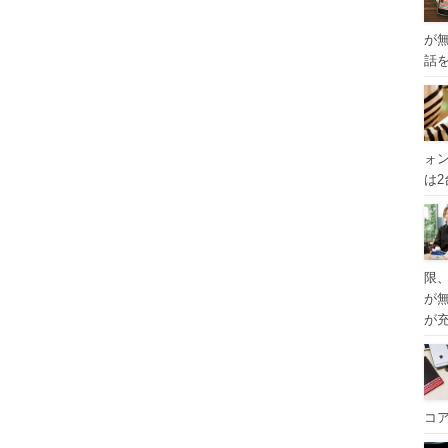
が
話
ォ
は
限
が
が
コ