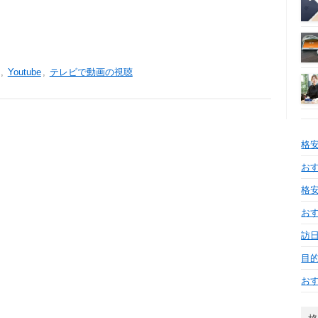
,
Youtube
,
テレビで動画の視聴
格
おす
格安
お
訪日
目
お