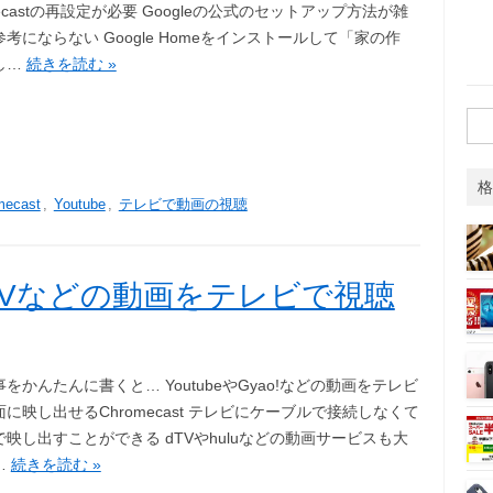
mecastの再設定が必要 Googleの公式のセットアップ方法が雑
考にならない Google Homeをインストールして「家の作
し…
続きを読む »
検
索:
格
mecast
,
Youtube
,
テレビで動画の視聴
!、dTVなどの動画をテレビで視聴
をかんたんに書くと… YoutubeやGyao!などの動画をテレビ
に映し出せるChromecast テレビにケーブルで接続しなくて
映し出すことができる dTVやhuluなどの動画サービスも大
…
続きを読む »