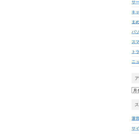
サ
キ
ま
パ
ス
ト
ニ
ア
ー
カ
イ
ブ
運
サ