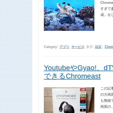
Chro
すぎて参
成」を
Category:
アプリ
サービス
タグ:
設定
,
Chro
YoutubeやGyao
できるChromeast
この記事
の大画面
も無線で
画面の