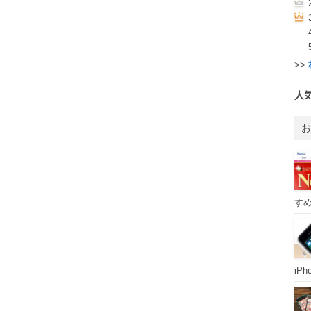
>>
人
すめ
iP