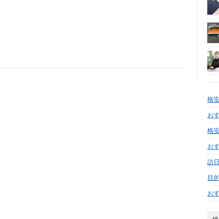
格
おす
格安
お
訪日
目
お