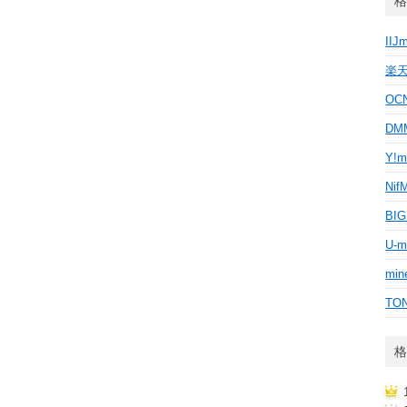
格
IIJ
楽
OC
D
Y!m
Nif
BI
U-m
min
TO
格