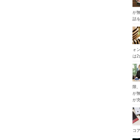
が
話
ォ
は
限
が
が
コ