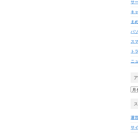
サ
キ
ま
パ
ス
ト
ニ
ア
ー
カ
イ
ブ
運
サ