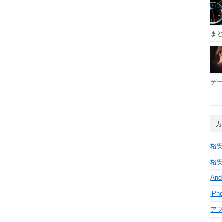
ま
デー
格安
格安
And
iPh
ア