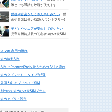
誰とでも通話し放題が使えます
動画や音楽をたくさん楽しみたい
動
画や音楽は使い放題(カウントフリー)
子どもやシニアが安心して使いたい
見守り機能搭載の初心者向け格安SIM
安スマホ 利用の流れ
すめ格安SIM
SIMでiPhoneやiPadを使うための方法と流れ
すすめタブレット！ タイプ別6選
外国人向け プリペイドSIM
的別のおすすめな格安SIMプラン
すすめアプリ・設定