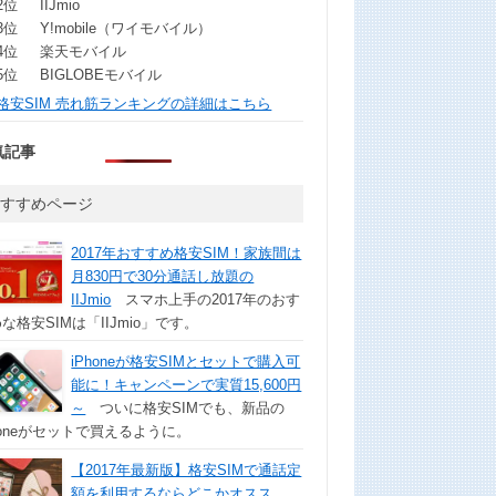
2位
IIJmio
3位
Y!mobile（ワイモバイル）
4位
楽天モバイル
5位
BIGLOBEモバイル
格安SIM 売れ筋ランキングの詳細はこちら
気記事
おすすめページ
2017年おすすめ格安SIM！家族間は
月830円で30分通話し放題の
IIJmio
スマホ上手の2017年のおす
な格安SIMは「IIJmio」です。
iPhoneが格安SIMとセットで購入可
能に！キャンペーンで実質15,600円
～
ついに格安SIMでも、新品の
honeがセットで買えるように。
【2017年最新版】格安SIMで通話定
額を利用するならどこかオスス