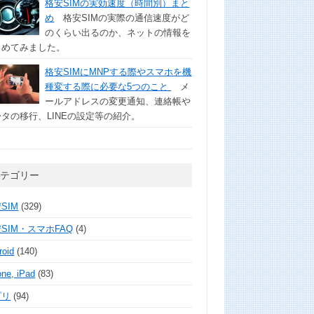
格安SIMの実効速度（時間別）まと
め
格安SIMの実際の通信速度がど
のくらい出るのか、ネットの情報を
とめてみました。
格安SIMにMNPする際やスマホを機
種変する際に必要な5つのこと
メ
ールアドレスの変更通知、連絡帳や
タの移行、LINEの設定等の紹介。
カテゴリー
SIM
(329)
SIM・スマホFAQ
(4)
roid
(140)
one, iPad
(83)
プリ
(94)