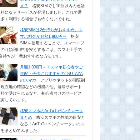
メ？
格安SIMでも10分以内の通話
無料になるサービスが登場しました。これで通
を多く利用する場合でも怖くないですね。
格安SIMは2台持ちがおすすめ。ス
マホ料金が月額1,980円～
格安
SIMを使用することで、スマートフ
ンの月額利用料を安くするには、スマホ上手で
2台持ちが一番おすすめな方法です。
月額1,000円～！スマホ初心者やご
年配・子供におすすめのTSUTAYA
のスマホ
アプリやネットの閲覧制
、現在地の確認などの機能の他、遠隔サポート
無料で受けられるなど、初心者向けのサービス
充実しています。
格安スマホのAnTuTuベンチマーク
まとめ
格安スマホの性能の目安と
なる「AnTuTu ベンチマーク」のス
アをまとめてみました。