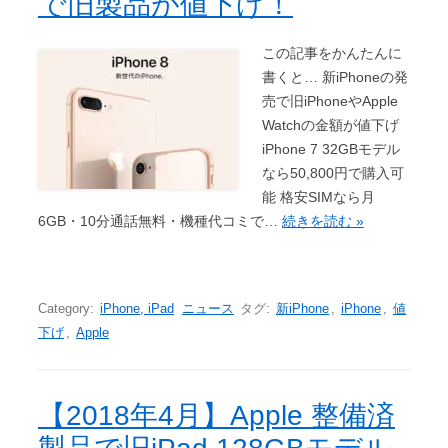
で旧製品が値下げ！
この記事をかんたんに
書くと… 新iPhoneの発
売で旧iPhoneやApple
Watchの金額が値下げ
iPhone 7 32GBモデル
なら50,800円で購入可
能 格安SIMなら月
6GB・10分通話無料・機種代コミで…
続きを読む »
Category:
iPhone, iPad
ニュース
タグ:
新iPhone
,
iPhone
,
値
下げ
,
Apple
【2018年4月】Apple 整備済