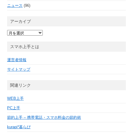
ニュース
(96)
アーカイブ
ア
ー
カ
イ
スマホ上手とは
ブ
運営者情報
サイトマップ
関連リンク
WEB上手
PC上手
節約上手 – 携帯電話・スマホ料金の節約術
kurapi*暮らぴ