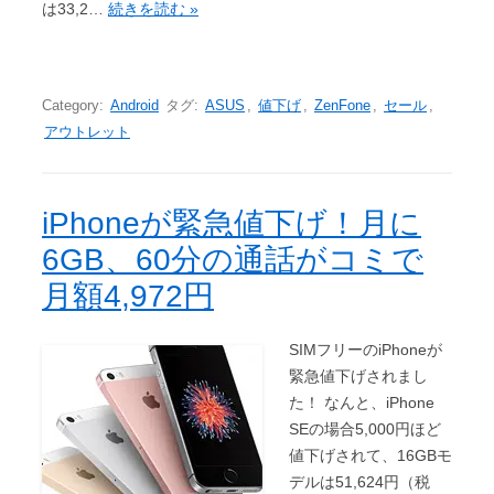
は33,2…
続きを読む »
Category:
Android
タグ:
ASUS
,
値下げ
,
ZenFone
,
セール
,
アウトレット
iPhoneが緊急値下げ！月に
6GB、60分の通話がコミで
月額4,972円
SIMフリーのiPhoneが
緊急値下げされまし
た！ なんと、iPhone
SEの場合5,000円ほど
値下げされて、16GBモ
デルは51,624円（税