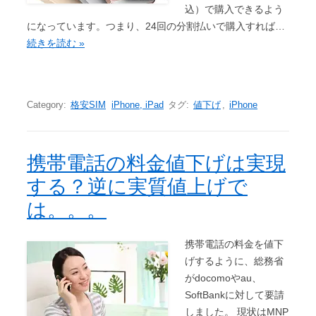
込）で購入できるよう
になっています。つまり、24回の分割払いで購入すれば…
続きを読む »
Category:
格安SIM
iPhone, iPad
タグ:
値下げ
,
iPhone
携帯電話の料金値下げは実現
する？逆に実質値上げで
は。。。
携帯電話の料金を値下
げするように、総務省
がdocomoやau、
SoftBankに対して要請
しました。 現状はMNP