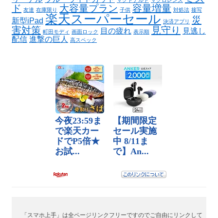
マクドナルド
マクロレンズ
ド
大容量プラン
容量増量
友達
在庫限り
子供
対処法
接写
楽天スーパーセール
災
新型iPad
決済アプリ
害対策
見守り
目の疲れ
見逃し
町田モディ
画面ロック
表示順
配信
進撃の巨人
高スペック
「スマホ上手」は全ページリンクフリーですのでご自由にリンクして