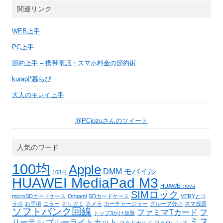
関連リンク
WEB上手
PC上手
節約上手 – 携帯電話・スマホ料金の節約術
kurapi*暮らぴ
大人のキレイ上手
@PCjozuさんのツイート
人気のワード
100均
Apple
DMM モバイル
108円
HUAWEI MediaPad M3
HUAWEI nova
SIMロック
microSDカードケース
Origami
SDカードケース
VERYとコ
ラボ
お手頃
エラー
オリガミ
カメラ
カーチャージャー
グループ分け
スマ放題
ソフトバンク回線
ファミマTカード
フ
トップ3かけ放題
ミス
リーテル
ブルーライトカット