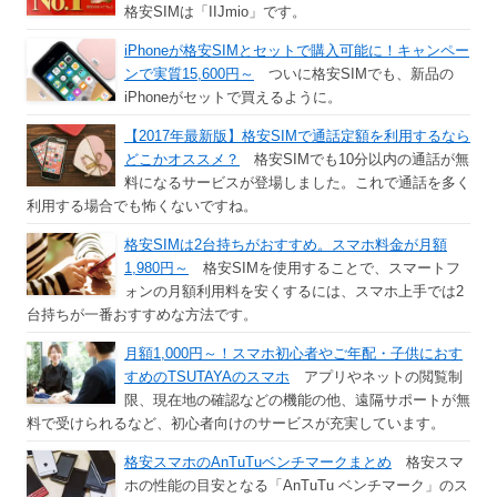
格安SIMは「IIJmio」です。
iPhoneが格安SIMとセットで購入可能に！キャンペー
ンで実質15,600円～
ついに格安SIMでも、新品の
iPhoneがセットで買えるように。
【2017年最新版】格安SIMで通話定額を利用するなら
どこかオススメ？
格安SIMでも10分以内の通話が無
料になるサービスが登場しました。これで通話を多く
利用する場合でも怖くないですね。
格安SIMは2台持ちがおすすめ。スマホ料金が月額
1,980円～
格安SIMを使用することで、スマートフ
ォンの月額利用料を安くするには、スマホ上手では2
台持ちが一番おすすめな方法です。
月額1,000円～！スマホ初心者やご年配・子供におす
すめのTSUTAYAのスマホ
アプリやネットの閲覧制
限、現在地の確認などの機能の他、遠隔サポートが無
料で受けられるなど、初心者向けのサービスが充実しています。
格安スマホのAnTuTuベンチマークまとめ
格安スマ
ホの性能の目安となる「AnTuTu ベンチマーク」のス