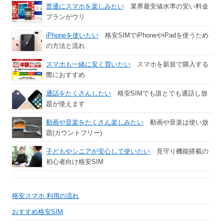
普通にスマホを楽しみたい
業界最安値水準の安い料金
プランがウリ
iPhoneを使いたい
格安SIMでiPhoneやiPadを使うため
の方法と流れ
スマホも一緒に安く買いたい
スマホを新規で購入する
際におすすめ
通話をたくさんしたい
格安SIMでも誰とでも通話し放
題が使えます
動画や音楽をたくさん楽しみたい
動画や音楽は使い放
題(カウントフリー)
子どもやシニアが安心して使いたい
見守り機能搭載の
初心者向け格安SIM
格安スマホ 利用の流れ
おすすめ格安SIM