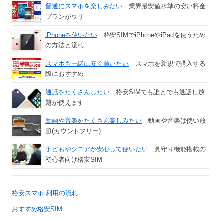
普通にスマホを楽しみたい
業界最安値水準の安い料金
プランがウリ
iPhoneを使いたい
格安SIMでiPhoneやiPadを使うため
の方法と流れ
スマホも一緒に安く買いたい
スマホを新規で購入する
際におすすめ
通話をたくさんしたい
格安SIMでも誰とでも通話し放
題が使えます
動画や音楽をたくさん楽しみたい
動画や音楽は使い放
題(カウントフリー)
子どもやシニアが安心して使いたい
見守り機能搭載の
初心者向け格安SIM
格安スマホ 利用の流れ
おすすめ格安SIM