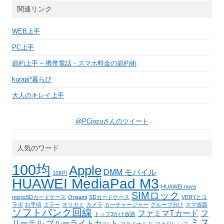
関連リンク
WEB上手
PC上手
節約上手 – 携帯電話・スマホ料金の節約術
kurapi*暮らぴ
大人のキレイ上手
@PCjozuさんのツイート
人気のワード
100均
Apple
DMM モバイル
108円
HUAWEI MediaPad M3
HUAWEI nova
SIMロック
microSDカードケース
Origami
SDカードケース
VERYとコ
ラボ
お手頃
エラー
オリガミ
カメラ
カーチャージャー
グループ分け
スマ放題
ソフトバンク回線
ファミマTカード
フ
トップ3かけ放題
ミス
リーテル
ブルーライトカット