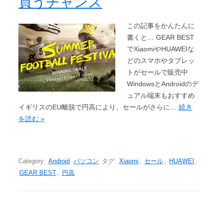
買うチャンス
この記事をかんたんに
書くと… GEAR BEST
でXiaomiやHUAWEIな
どのスマホやタブレッ
トがセールで販売中
WindowsとAndroidのデ
ュアル端末もおすすめ
イギリスのEU離脱で円高により、セールがさらに…
続き
を読む »
Category:
Android
パソコン
タグ:
Xiaomi
,
セール
,
HUAWEI
,
GEAR BEST
,
円高