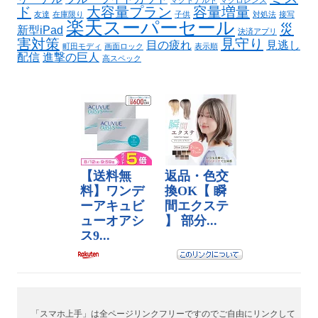
マクドナルド
マクロレンズ
ド
大容量プラン
容量増量
友達
在庫限り
子供
対処法
接写
楽天スーパーセール
災
新型iPad
決済アプリ
害対策
見守り
目の疲れ
見逃し
町田モディ
画面ロック
表示順
配信
進撃の巨人
高スペック
「スマホ上手」は全ページリンクフリーですのでご自由にリンクして