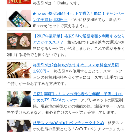
格安SIMは「IIJmio」です。
iPhoneが格安SIMとセットで購入可能に！キャンペー
ンで実質15,600円～
ついに格安SIMでも、新品の
iPhoneがセットで買えるように。
【2017年最新版】格安SIMで通話定額を利用するなら
どこかオススメ？
格安SIMでも10分以内の通話が無
料になるサービスが登場しました。これで通話を多く
利用する場合でも怖くないですね。
格安SIMは2台持ちがおすすめ。スマホ料金が月額
1,980円～
格安SIMを使用することで、スマートフ
ォンの月額利用料を安くするには、スマホ上手では2
台持ちが一番おすすめな方法です。
月額1,000円～！スマホ初心者やご年配・子供におす
すめのTSUTAYAのスマホ
アプリやネットの閲覧制
限、現在地の確認などの機能の他、遠隔サポートが無
料で受けられるなど、初心者向けのサービスが充実しています。
格安スマホのAnTuTuベンチマークまとめ
格安スマ
ホの性能の目安となる「AnTuTu ベンチマーク」のス