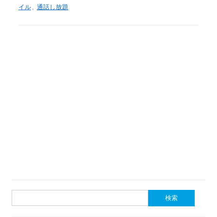
イル
,
通話し放題
検
索: