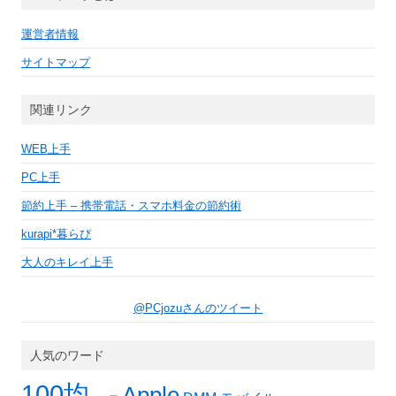
ブ
運営者情報
サイトマップ
関連リンク
WEB上手
PC上手
節約上手 – 携帯電話・スマホ料金の節約術
kurapi*暮らぴ
大人のキレイ上手
@PCjozuさんのツイート
人気のワード
100均
Apple