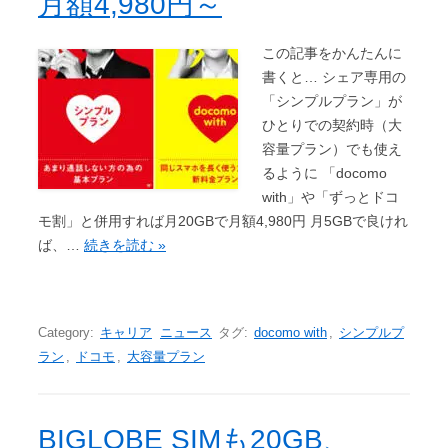
月額4,980円～
この記事をかんたんに
書くと… シェア専用の
「シンプルプラン」が
ひとりでの契約時（大
容量プラン）でも使え
るように 「docomo
with」や「ずっとドコ
モ割」と併用すれば月20GBで月額4,980円 月5GBで良けれ
ば、…
続きを読む »
Category:
キャリア
ニュース
タグ:
docomo with
,
シンプルプ
ラン
,
ドコモ
,
大容量プラン
BIGLOBE SIMも20GB、