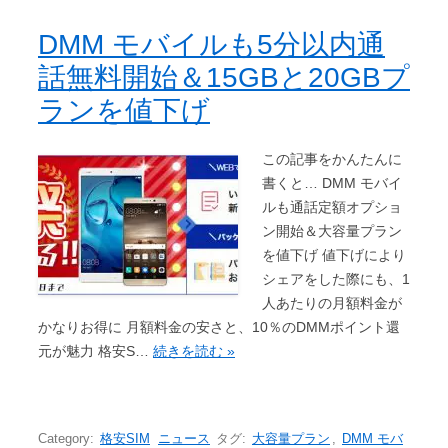
DMM モバイルも5分以内通
話無料開始＆15GBと20GBプ
ランを値下げ
この記事をかんたんに
書くと… DMM モバイ
ルも通話定額オプショ
ン開始＆大容量プラン
を値下げ 値下げにより
シェアをした際にも、1
人あたりの月額料金が
かなりお得に 月額料金の安さと、10％のDMMポイント還
元が魅力 格安S…
続きを読む »
Category:
格安SIM
ニュース
タグ:
大容量プラン
,
DMM モバ