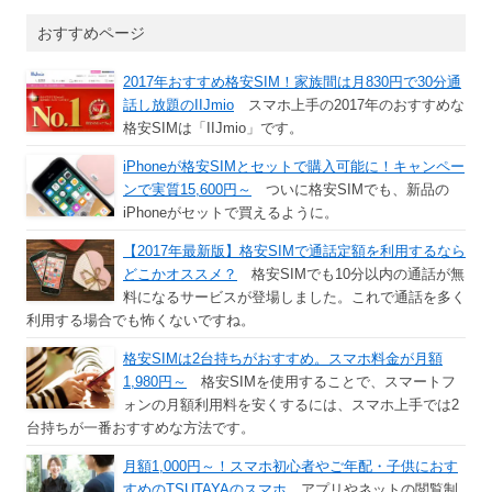
おすすめページ
2017年おすすめ格安SIM！家族間は月830円で30分通
話し放題のIIJmio
スマホ上手の2017年のおすすめな
格安SIMは「IIJmio」です。
iPhoneが格安SIMとセットで購入可能に！キャンペー
ンで実質15,600円～
ついに格安SIMでも、新品の
iPhoneがセットで買えるように。
【2017年最新版】格安SIMで通話定額を利用するなら
どこかオススメ？
格安SIMでも10分以内の通話が無
料になるサービスが登場しました。これで通話を多く
利用する場合でも怖くないですね。
格安SIMは2台持ちがおすすめ。スマホ料金が月額
1,980円～
格安SIMを使用することで、スマートフ
ォンの月額利用料を安くするには、スマホ上手では2
台持ちが一番おすすめな方法です。
月額1,000円～！スマホ初心者やご年配・子供におす
すめのTSUTAYAのスマホ
アプリやネットの閲覧制