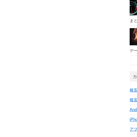
ま
デー
格安
格安
And
iPh
ア