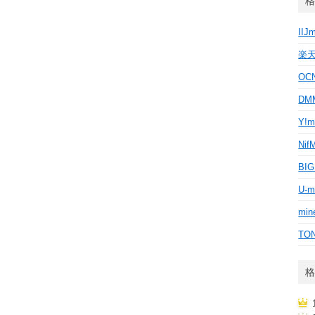
格
IIJ
楽
OC
D
Y!m
Nif
BI
U-m
min
TO
格