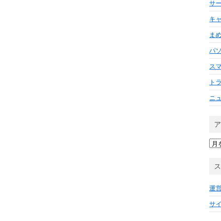
サ
キ
ま
パ
ス
ト
ニ
ア
ー
カ
イ
ブ
運
サ