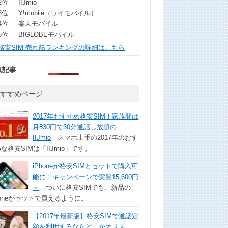
2位
IIJmio
3位
Y!mobile（ワイモバイル）
4位
楽天モバイル
5位
BIGLOBEモバイル
格安SIM 売れ筋ランキングの詳細はこちら
気記事
おすすめページ
2017年おすすめ格安SIM！家族間は
月830円で30分通話し放題の
IIJmio
スマホ上手の2017年のおす
な格安SIMは「IIJmio」です。
iPhoneが格安SIMとセットで購入可
能に！キャンペーンで実質15,600円
～
ついに格安SIMでも、新品の
honeがセットで買えるように。
【2017年最新版】格安SIMで通話定
額を利用するならどこかオスス