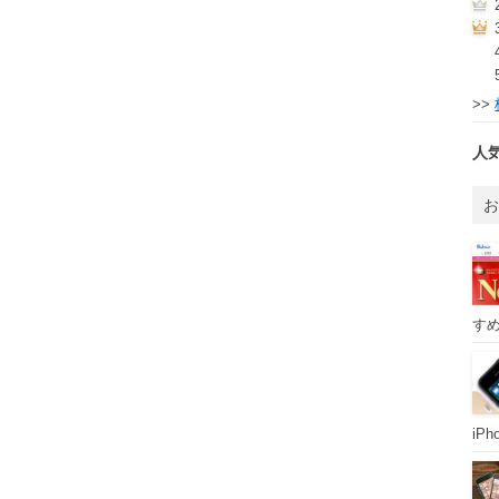
>>
人
すめ
iP