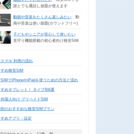
誰とでも通話し放題が使えます
動画や音楽をたくさん楽しみたい
動
画や音楽は使い放題(カウントフリー)
子どもやシニアが安心して使いたい
見守り機能搭載の初心者向け格安SIM
安スマホ 利用の流れ
すめ格安SIM
SIMでiPhoneやiPadを使うための方法と流れ
すすめタブレット！ タイプ別6選
外国人向け プリペイドSIM
的別のおすすめな格安SIMプラン
すすめアプリ・設定