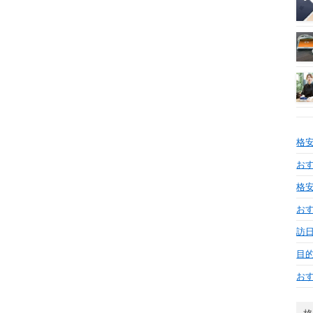
格
おす
格安
お
訪日
目
お