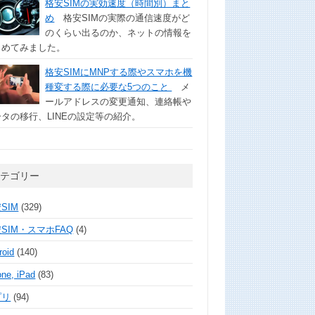
格安SIMの実効速度（時間別）まと
め
格安SIMの実際の通信速度がど
のくらい出るのか、ネットの情報を
とめてみました。
格安SIMにMNPする際やスマホを機
種変する際に必要な5つのこと
メ
ールアドレスの変更通知、連絡帳や
タの移行、LINEの設定等の紹介。
カテゴリー
SIM
(329)
SIM・スマホFAQ
(4)
roid
(140)
one, iPad
(83)
プリ
(94)