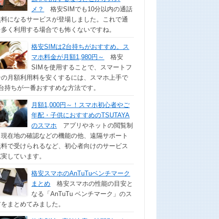
メ？
格安SIMでも10分以内の通話
無料になるサービスが登場しました。これで通
を多く利用する場合でも怖くないですね。
格安SIMは2台持ちがおすすめ。ス
マホ料金が月額1,980円～
格安
SIMを使用することで、スマートフ
ンの月額利用料を安くするには、スマホ上手で
2台持ちが一番おすすめな方法です。
月額1,000円～！スマホ初心者やご
年配・子供におすすめのTSUTAYA
のスマホ
アプリやネットの閲覧制
、現在地の確認などの機能の他、遠隔サポート
無料で受けられるなど、初心者向けのサービス
充実しています。
格安スマホのAnTuTuベンチマーク
まとめ
格安スマホの性能の目安と
なる「AnTuTu ベンチマーク」のス
アをまとめてみました。