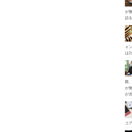
が
話
ォ
は
限
が
が
コ