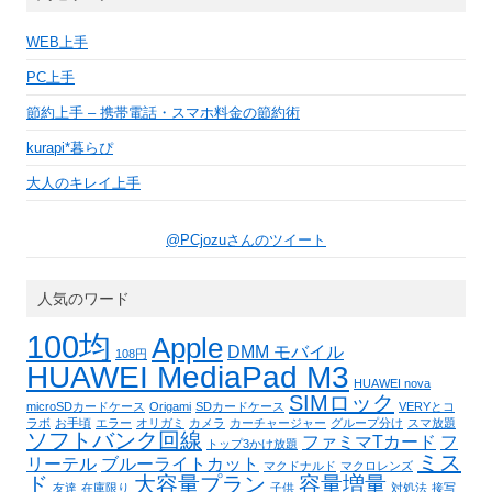
WEB上手
PC上手
節約上手 – 携帯電話・スマホ料金の節約術
kurapi*暮らぴ
大人のキレイ上手
@PCjozuさんのツイート
人気のワード
100均
Apple
DMM モバイル
108円
HUAWEI MediaPad M3
HUAWEI nova
SIMロック
microSDカードケース
Origami
SDカードケース
VERYとコ
ラボ
お手頃
エラー
オリガミ
カメラ
カーチャージャー
グループ分け
スマ放題
ソフトバンク回線
ファミマTカード
フ
トップ3かけ放題
ミス
リーテル
ブルーライトカット
マクドナルド
マクロレンズ
ド
大容量プラン
容量増量
友達
在庫限り
子供
対処法
接写