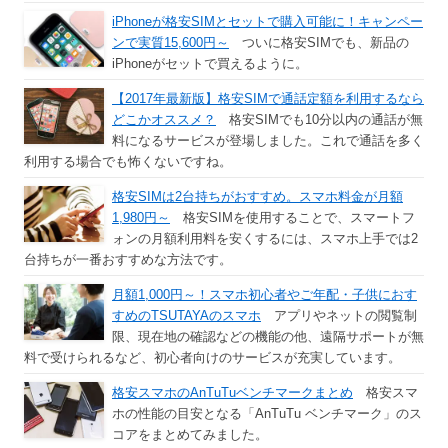
iPhoneが格安SIMとセットで購入可能に！キャンペー
ンで実質15,600円～
ついに格安SIMでも、新品の
iPhoneがセットで買えるように。
【2017年最新版】格安SIMで通話定額を利用するなら
どこかオススメ？
格安SIMでも10分以内の通話が無
料になるサービスが登場しました。これで通話を多く
利用する場合でも怖くないですね。
格安SIMは2台持ちがおすすめ。スマホ料金が月額
1,980円～
格安SIMを使用することで、スマートフ
ォンの月額利用料を安くするには、スマホ上手では2
台持ちが一番おすすめな方法です。
月額1,000円～！スマホ初心者やご年配・子供におす
すめのTSUTAYAのスマホ
アプリやネットの閲覧制
限、現在地の確認などの機能の他、遠隔サポートが無
料で受けられるなど、初心者向けのサービスが充実しています。
格安スマホのAnTuTuベンチマークまとめ
格安スマ
ホの性能の目安となる「AnTuTu ベンチマーク」のス
コアをまとめてみました。