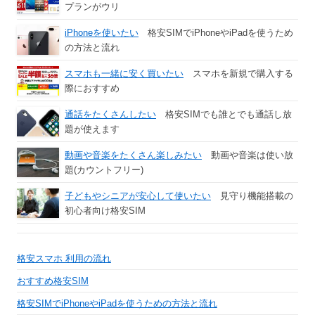
プランがウリ
iPhoneを使いたい
格安SIMでiPhoneやiPadを使うため
の方法と流れ
スマホも一緒に安く買いたい
スマホを新規で購入する
際におすすめ
通話をたくさんしたい
格安SIMでも誰とでも通話し放
題が使えます
動画や音楽をたくさん楽しみたい
動画や音楽は使い放
題(カウントフリー)
子どもやシニアが安心して使いたい
見守り機能搭載の
初心者向け格安SIM
格安スマホ 利用の流れ
おすすめ格安SIM
格安SIMでiPhoneやiPadを使うための方法と流れ