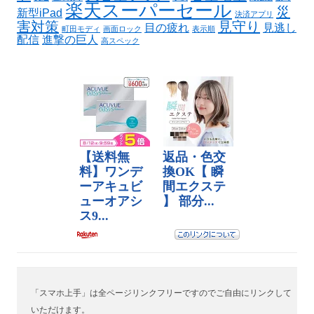
楽天スーパーセール
災
新型iPad
決済アプリ
害対策
見守り
目の疲れ
見逃し
町田モディ
画面ロック
表示順
配信
進撃の巨人
高スペック
「スマホ上手」は全ページリンクフリーですのでご自由にリンクして
いただけます。