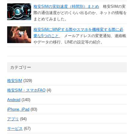
格安SIMの実効速度（時間別）まとめ
格安SIMの実
際の通信速度がどのくらい出るのか、ネットの情報を
まとめてみました。
格安SIMにMNPする際やスマホを機種変する際に必
要な5つのこと
メールアドレスの変更通知、連絡帳
やデータの移行、LINEの設定等の紹介。
カテゴリー
格安SIM
(329)
格安SIM・スマホFAQ
(4)
Android
(140)
iPhone, iPad
(83)
アプリ
(94)
サービス
(67)