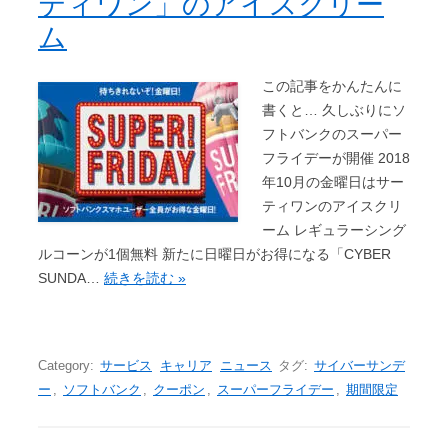
ティワン」のアイスクリー
ム
この記事をかんたんに
書くと… 久しぶりにソ
フトバンクのスーパー
フライデーが開催 2018
年10月の金曜日はサー
ティワンのアイスクリ
ーム レギュラーシング
ルコーンが1個無料 新たに日曜日がお得になる「CYBER
SUNDA…
続きを読む »
Category:
サービス
キャリア
ニュース
タグ:
サイバーサンデ
ー
,
ソフトバンク
,
クーポン
,
スーパーフライデー
,
期間限定