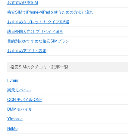
おすすめ格安SIM
格安SIMでiPhoneやiPadを使うための方法と流れ
おすすめタブレット！ タイプ別6選
訪日外国人向け プリペイドSIM
目的別のおすすめな格安SIMプラン
おすすめアプリ・設定
格安SIMのクチコミ・記事一覧
IIJmio
楽天モバイル
OCN モバイル ONE
DMMモバイル
Y!mobile
NifMo