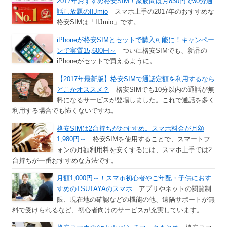
2017年おすすめ格安SIM！家族間は月830円で30分通
話し放題のIIJmio
スマホ上手の2017年のおすすめな
格安SIMは「IIJmio」です。
iPhoneが格安SIMとセットで購入可能に！キャンペー
ンで実質15,600円～
ついに格安SIMでも、新品の
iPhoneがセットで買えるように。
【2017年最新版】格安SIMで通話定額を利用するなら
どこかオススメ？
格安SIMでも10分以内の通話が無
料になるサービスが登場しました。これで通話を多く
利用する場合でも怖くないですね。
格安SIMは2台持ちがおすすめ。スマホ料金が月額
1,980円～
格安SIMを使用することで、スマートフ
ォンの月額利用料を安くするには、スマホ上手では2
台持ちが一番おすすめな方法です。
月額1,000円～！スマホ初心者やご年配・子供におす
すめのTSUTAYAのスマホ
アプリやネットの閲覧制
限、現在地の確認などの機能の他、遠隔サポートが無
料で受けられるなど、初心者向けのサービスが充実しています。