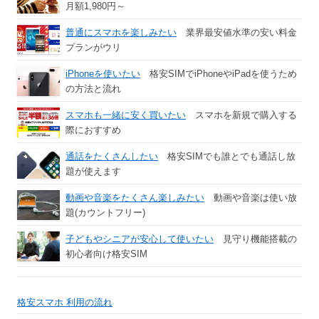
月額1,980円～
普通にスマホを楽しみたい
業界最安値水準の安い料金
プランがウリ
iPhoneを使いたい
格安SIMでiPhoneやiPadを使うため
の方法と流れ
スマホも一緒に安く買いたい
スマホを新規で購入する
際におすすめ
通話をたくさんしたい
格安SIMでも誰とでも通話し放
題が使えます
動画や音楽をたくさん楽しみたい
動画や音楽は使い放
題(カウントフリー)
子どもやシニアが安心して使いたい
見守り機能搭載の
初心者向け格安SIM
格安スマホ 利用の流れ