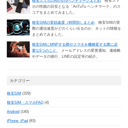
格安スマホのAnTuTuベンチマークまとめ
格安スマ
ホの性能の目安となる「AnTuTu ベンチマーク」のス
コアをまとめてみました。
格安SIMの実効速度（時間別）まとめ
格安SIMの実
際の通信速度がどのくらい出るのか、ネットの情報を
まとめてみました。
格安SIMにMNPする際やスマホを機種変する際に必
要な5つのこと
メールアドレスの変更通知、連絡帳
やデータの移行、LINEの設定等の紹介。
カテゴリー
格安SIM
(329)
格安SIM・スマホFAQ
(4)
Android
(140)
iPhone, iPad
(83)