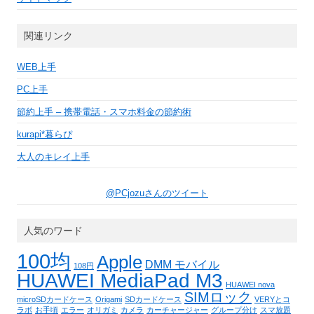
関連リンク
WEB上手
PC上手
節約上手 – 携帯電話・スマホ料金の節約術
kurapi*暮らぴ
大人のキレイ上手
@PCjozuさんのツイート
人気のワード
100均
Apple
DMM モバイル
108円
HUAWEI MediaPad M3
HUAWEI nova
SIMロック
microSDカードケース
Origami
SDカードケース
VERYとコ
ラボ
お手頃
エラー
オリガミ
カメラ
カーチャージャー
グループ分け
スマ放題