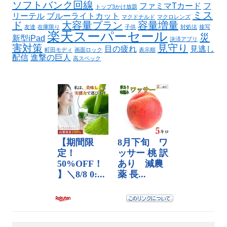
ソフトバンク回線
ファミマTカード
フ
トップ3かけ放題
ミス
リーテル
ブルーライトカット
マクドナルド
マクロレンズ
ド
大容量プラン
容量増量
友達
在庫限り
子供
対処法
接写
楽天スーパーセール
災
新型iPad
決済アプリ
害対策
見守り
目の疲れ
見逃し
町田モディ
画面ロック
表示順
配信
進撃の巨人
高スペック