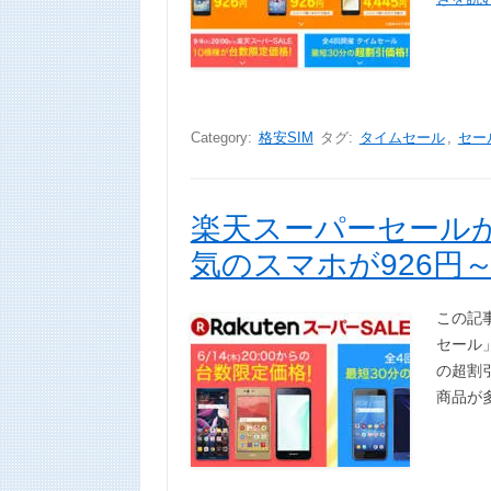
Category:
格安SIM
タグ:
タイムセール
,
セー
楽天スーパーセールが
気のスマホが926円
この記事
セール
の超割
商品が