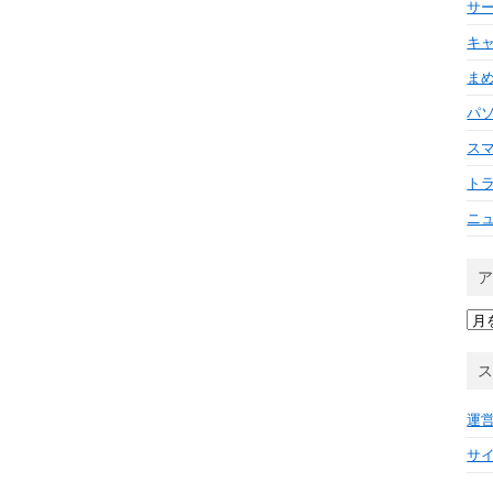
サ
キ
ま
パ
ス
ト
ニ
ア
ー
カ
イ
ブ
運
サ