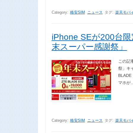
Category:
格安SIM
ニュース
タグ:
楽天モバ
iPhone SEが20
末スーパー感謝祭」
この記
祭」キャン
BLAD
マホが
Category:
格安SIM
ニュース
タグ:
楽天モバ