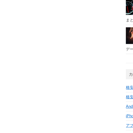
ま
デー
格安
格安
And
iPh
ア