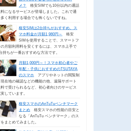
メ？
格安SIMでも10分以内の通話
無料になるサービスが登場しました。これで通
を多く利用する場合でも怖くないですね。
格安SIMは2台持ちがおすすめ。ス
マホ料金が月額1,980円～
格安
SIMを使用することで、スマートフ
ンの月額利用料を安くするには、スマホ上手で
2台持ちが一番おすすめな方法です。
月額1,000円～！スマホ初心者やご
年配・子供におすすめのTSUTAYA
のスマホ
アプリやネットの閲覧制
、現在地の確認などの機能の他、遠隔サポート
無料で受けられるなど、初心者向けのサービス
充実しています。
格安スマホのAnTuTuベンチマーク
まとめ
格安スマホの性能の目安と
なる「AnTuTu ベンチマーク」のス
アをまとめてみました。