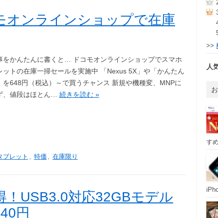
モオンラインショップで在庫
>>
事をかんたんに書くと… ドコモオンラインショップでスマホ
人
ットの在庫一掃セールを実施中 「Nexus 5X」や「かんたん
」を648円（税込）～で買うチャンス 新規や機種変、MNPに
ず、値段はほとん…
続きを読む »
すめ
タブレット
,
特価
,
在庫限り
iP
！USB3.0対応32GBモデル
540円