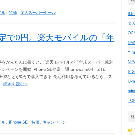
格
イル
,
特価
,
楽天スーパーセール
IIJ
楽
OC
0台限定で0円。楽天モバイルの「年
D
Y!m
事をかんたんに書くと… 楽天モバイルが「年末スーパー感謝
Nif
ペーンを開始 iPhone SEや富士通 arrows m04、ZTE
BI
E E02などが0円で購入できる 長期利用を考えているなら、ス
U-m
…
続きを読む »
min
TO
格
イル
,
iPhone SE
,
特価
,
キャンペーン