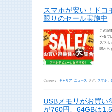
スマホが安い！ドコ
限りのセール実施中
この記
やタブレ
スマホ
関わら
Category:
キャリア
ニュース
タグ:
スマホ
,
USBメモリがお買い得
が760円、64GBは1,