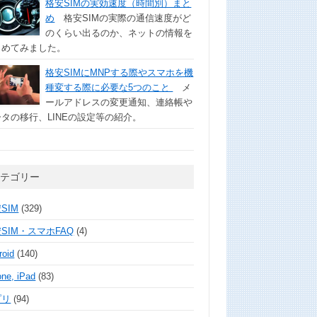
格安SIMの実効速度（時間別）まと
め
格安SIMの実際の通信速度がど
のくらい出るのか、ネットの情報を
とめてみました。
格安SIMにMNPする際やスマホを機
種変する際に必要な5つのこと
メ
ールアドレスの変更通知、連絡帳や
タの移行、LINEの設定等の紹介。
カテゴリー
SIM
(329)
SIM・スマホFAQ
(4)
roid
(140)
one, iPad
(83)
プリ
(94)