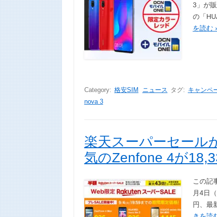
3」が販
の「HUA
を読む 
Category:
格安SIM
ニュース
タグ:
キャンペ
nova 3
楽天スーパーセールが
気のZenfone 4が18,
この記
月4日（
円、最新
きを読む