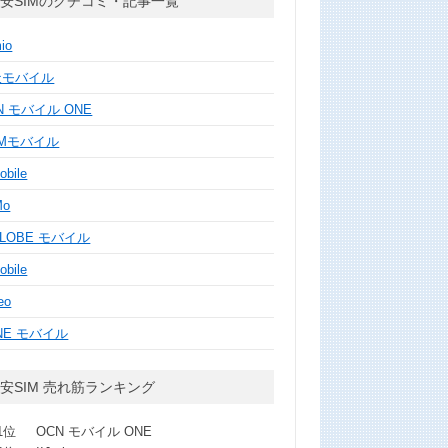
安SIMのクチコミ・記事一覧
mio
天モバイル
N モバイル ONE
MMモバイル
obile
Mo
GLOBE モバイル
obile
eo
NE モバイル
安SIM 売れ筋ランキング
1位
OCN モバイル ONE