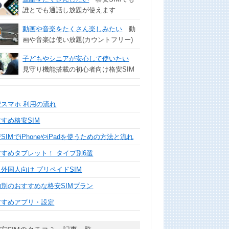
誰とでも通話し放題が使えます
動画や音楽をたくさん楽しみたい
動
画や音楽は使い放題(カウントフリー)
子どもやシニアが安心して使いたい
見守り機能搭載の初心者向け格安SIM
安スマホ 利用の流れ
すめ格安SIM
SIMでiPhoneやiPadを使うための方法と流れ
すすめタブレット！ タイプ別6選
外国人向け プリペイドSIM
的別のおすすめな格安SIMプラン
すすめアプリ・設定