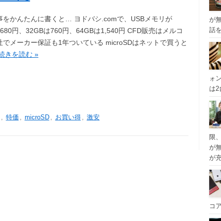
をかんたんに書くと… ヨドバシ.comで、USBメモリが
が
話
は680円、32GBは760円、64GBは1,540円 CFD販売はメルコ
でメーカー保証も1年ついている microSDはネットで買うと
続きを読む »
ォ
は
,
特価
,
microSD
,
お買い得
,
激安
限
が
が
コ