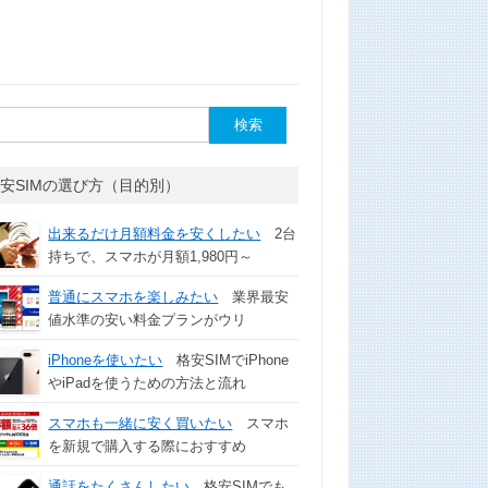
安SIMの選び方（目的別）
出来るだけ月額料金を安くしたい
2台
持ちで、スマホが月額1,980円～
普通にスマホを楽しみたい
業界最安
値水準の安い料金プランがウリ
iPhoneを使いたい
格安SIMでiPhone
やiPadを使うための方法と流れ
スマホも一緒に安く買いたい
スマホ
を新規で購入する際におすすめ
通話をたくさんしたい
格安SIMでも