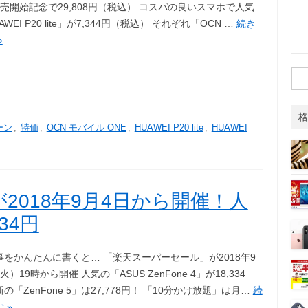
売開始記念で29,808円（税込） コスパの良いスマホで人気
WEI P20 lite」が7,344円（税込） それぞれ「OCN …
続き
»
検
索:
格
ーン
,
特価
,
OCN モバイル ONE
,
HUAWEI P20 lite
,
HUAWEI
2018年9月4日から開催！人
334円
事をかんたんに書くと… 「楽天スーパーセール」が2018年9
火）19時から開催 人気の「ASUS ZenFone 4」が18,334
の「ZenFone 5」は27,778円！ 「10分かけ放題」は月…
続
 »