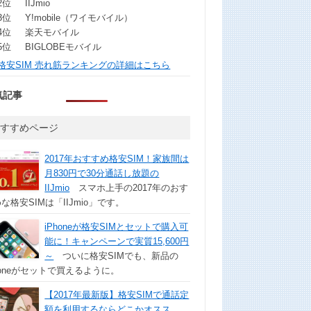
2位
IIJmio
3位
Y!mobile（ワイモバイル）
4位
楽天モバイル
5位
BIGLOBEモバイル
格安SIM 売れ筋ランキングの詳細はこちら
気記事
おすすめページ
2017年おすすめ格安SIM！家族間は
月830円で30分通話し放題の
IIJmio
スマホ上手の2017年のおす
な格安SIMは「IIJmio」です。
iPhoneが格安SIMとセットで購入可
能に！キャンペーンで実質15,600円
～
ついに格安SIMでも、新品の
honeがセットで買えるように。
【2017年最新版】格安SIMで通話定
額を利用するならどこかオスス