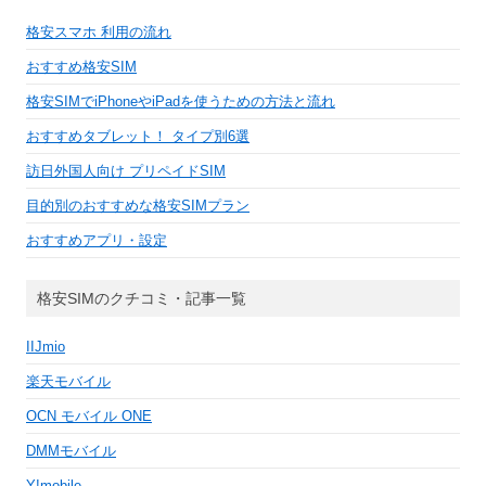
格安スマホ 利用の流れ
おすすめ格安SIM
格安SIMでiPhoneやiPadを使うための方法と流れ
おすすめタブレット！ タイプ別6選
訪日外国人向け プリペイドSIM
目的別のおすすめな格安SIMプラン
おすすめアプリ・設定
格安SIMのクチコミ・記事一覧
IIJmio
楽天モバイル
OCN モバイル ONE
DMMモバイル
Y!mobile