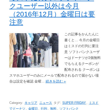
クユーザー以外は今月
（2016年12月）金曜日は要
注意
この記事をかんたんに
書くと… 今月の金曜日
はミスドの行列に要注
意 ソフトバンクユーザ
ーはドーナツが2個無料
でもらえるクーポンが
配布される クーポンは
スマホユーザーのみにメールで配布されるので届かない場
合は設定を確認 金曜…
続きを読む »
Category:
キャリア
ニュース
タグ:
SUPER FRIDAY
,
ミスド
でドーナツ
,
金曜日
,
行列
,
無料
,
ソフトバンク