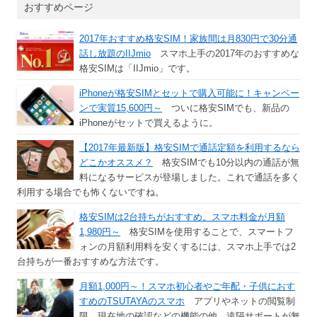
おすすめページ
2017年おすすめ格安SIM！家族間は月830円で30分通
話し放題のIIJmio
スマホ上手の2017年のおすすめな
格安SIMは「IIJmio」です。
iPhoneが格安SIMとセットで購入可能に！キャンペー
ンで実質15,600円～
ついに格安SIMでも、新品の
iPhoneがセットで買えるように。
【2017年最新版】格安SIMで通話定額を利用するなら
どこかオススメ？
格安SIMでも10分以内の通話が無
料になるサービスが登場しました。これで通話を多く
利用する場合でも怖くないですね。
格安SIMは2台持ちがおすすめ。スマホ料金が月額
1,980円～
格安SIMを使用することで、スマートフ
ォンの月額利用料を安くするには、スマホ上手では2
台持ちが一番おすすめな方法です。
月額1,000円～！スマホ初心者やご年配・子供におす
すめのTSUTAYAのスマホ
アプリやネットの閲覧制
限、現在地の確認などの機能の他、遠隔サポートが無