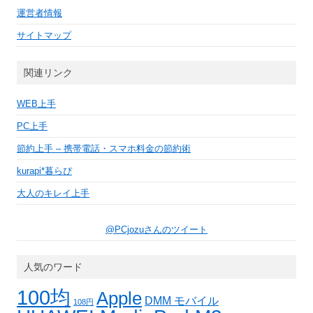
運営者情報
サイトマップ
関連リンク
WEB上手
PC上手
節約上手 – 携帯電話・スマホ料金の節約術
kurapi*暮らぴ
大人のキレイ上手
@PCjozuさんのツイート
人気のワード
100均
Apple
DMM モバイル
108円