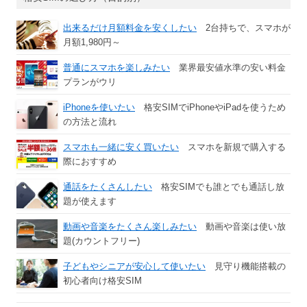
出来るだけ月額料金を安くしたい
2台持ちで、スマホが
月額1,980円～
普通にスマホを楽しみたい
業界最安値水準の安い料金
プランがウリ
iPhoneを使いたい
格安SIMでiPhoneやiPadを使うため
の方法と流れ
スマホも一緒に安く買いたい
スマホを新規で購入する
際におすすめ
通話をたくさんしたい
格安SIMでも誰とでも通話し放
題が使えます
動画や音楽をたくさん楽しみたい
動画や音楽は使い放
題(カウントフリー)
子どもやシニアが安心して使いたい
見守り機能搭載の
初心者向け格安SIM