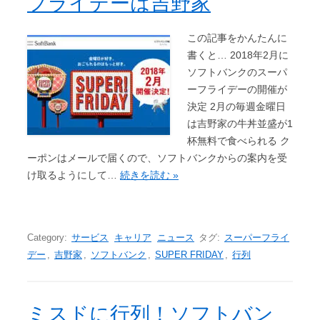
フライデーは吉野家
この記事をかんたんに
書くと… 2018年2月に
ソフトバンクのスーパ
ーフライデーの開催が
決定 2月の毎週金曜日
は吉野家の牛丼並盛が1
杯無料で食べられる ク
ーポンはメールで届くので、ソフトバンクからの案内を受
け取るようにして…
続きを読む »
Category:
サービス
キャリア
ニュース
タグ:
スーパーフライ
デー
,
吉野家
,
ソフトバンク
,
SUPER FRIDAY
,
行列
ミスドに行列！ソフトバン