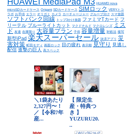
HUAWEI MediaPad M3
HUAWEI nova
SIMロック
microSDカードケース
Origami
SDカードケース
VERYとコ
ラボ
お手頃
エラー
オリガミ
カメラ
カーチャージャー
グループ分け
スマ放題
ソフトバンク回線
ファミマTカード
フ
トップ3かけ放題
ミス
リーテル
ブルーライトカット
マクドナルド
マクロレンズ
ド
大容量プラン
容量増量
友達
在庫限り
子供
対処法
接写
楽天スーパーセール
災
新型iPad
決済アプリ
害対策
見守り
目の疲れ
見逃し
町田モディ
画面ロック
表示順
配信
進撃の巨人
高スペック