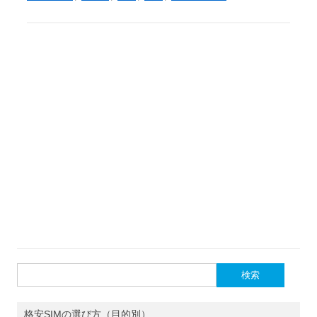
検
索:
格安SIMの選び方（目的別）