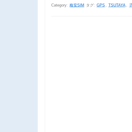
Category:
格安SIM
タグ:
GPS
,
TSUTAYA
,