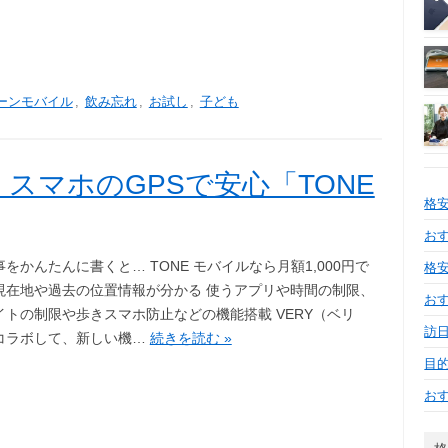
ーンモバイル
,
飲み忘れ
,
お試し
,
子ども
スマホのGPSで安心「TONE
格
おす
をかんたんに書くと… TONE モバイルなら月額1,000円で
格安
現在地や過去の位置情報が分かる 使うアプリや時間の制限、
お
イトの制限や歩きスマホ防止などの機能搭載 VERY（ベリ
訪日
コラボして、新しい機…
続きを読む »
目
お