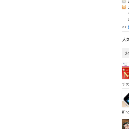
>>
人
すめ
iP