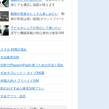
誰とでも通話し放題が使えます
動画や音楽をたくさん楽しみたい
動
画や音楽は使い放題(カウントフリー)
子どもやシニアが安心して使いたい
見守り機能搭載の初心者向け格安SIM
安スマホ 利用の流れ
すめ格安SIM
SIMでiPhoneやiPadを使うための方法と流れ
すすめタブレット！ タイプ別6選
外国人向け プリペイドSIM
的別のおすすめな格安SIMプラン
すすめアプリ・設定