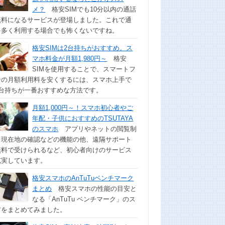
メ？
格安SIMでも10分以内の通話
無料になるサービスが登場しました。これで通
を多く利用する場合でも怖くないですね。
格安SIMは2台持ちがおすすめ。ス
マホ料金が月額1,980円～
格安
SIMを使用することで、スマートフ
ンの月額利用料を安くするには、スマホ上手で
2台持ちが一番おすすめな方法です。
月額1,000円～！スマホ初心者やご
年配・子供におすすめのTSUTAYA
のスマホ
アプリやネットの閲覧制
、現在地の確認などの機能の他、遠隔サポート
無料で受けられるなど、初心者向けのサービス
充実しています。
格安スマホのAnTuTuベンチマーク
まとめ
格安スマホの性能の目安と
なる「AnTuTu ベンチマーク」のス
アをまとめてみました。