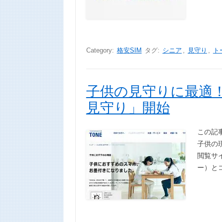
Category:
格安SIM
タグ:
シニア
,
見守り
,
ト
子供の見守りに最適！
見守り」開始
この記事
子供の
閲覧サ
ー）と