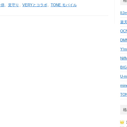
格
子供
,
見守り
,
VERYとコラボ
,
TONE モバイル
IIJ
楽
OC
D
Y!m
Nif
BI
U-m
min
TO
格