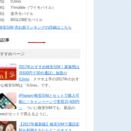
2位
IIJmio
3位
Y!mobile（ワイモバイル）
4位
楽天モバイル
5位
BIGLOBEモバイル
格安SIM 売れ筋ランキングの詳細はこちら
気記事
おすすめページ
2017年おすすめ格安SIM！家族間は
月830円で30分通話し放題の
IIJmio
スマホ上手の2017年のおす
な格安SIMは「IIJmio」です。
iPhoneが格安SIMとセットで購入可
能に！キャンペーンで実質15,600円
～
ついに格安SIMでも、新品の
honeがセットで買えるように。
【2017年最新版】格安SIMで通話定
額を利用するならどこかオスス