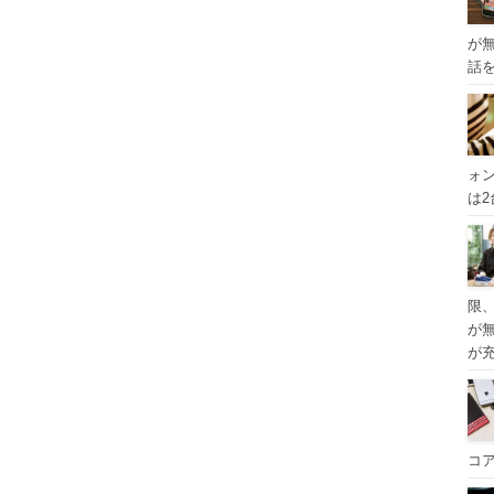
が
話
ォ
は
限
が
が
コ