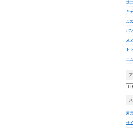
サ
キ
ま
パ
ス
ト
ニ
ア
ー
カ
イ
ブ
運
サ