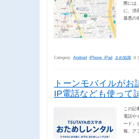
際には、
に、消
最悪の
Category:
Android
iPhone, iPad
まめ知識
タ
トーンモバイルがお
IP電話なども使って
この記
電話や
ード」
報、ア