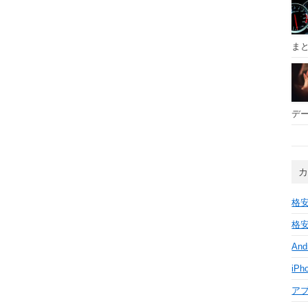
ま
デー
格安
格安
And
iPh
ア