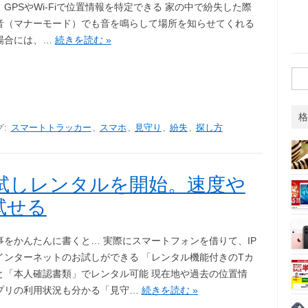
GPSやWi-Fiで位置情報を特定できる 家の中で紛失した際
音（マナーモード）でも音を鳴らして場所を知らせてくれる
場合には、…
続きを読む »
検
索:
格
グ:
スマートトラッカー
,
スマホ
,
見守り
,
紛失
,
探し方
試しレンタルを開始。速度や
試せる
事をかんたんに書くと… 実際にスマートフォンを借りて、IP
インターネットのお試しができる 「レンタル機能付きのTカ
と「本人確認書類」でレンタル可能 現在地や過去の位置情
プリの利用状況も分かる「見守…
続きを読む »