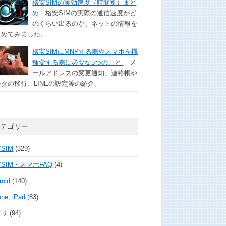
格安SIMの実効速度（時間別）まと
め
格安SIMの実際の通信速度がど
のくらい出るのか、ネットの情報を
とめてみました。
格安SIMにMNPする際やスマホを機
種変する際に必要な5つのこと
メ
ールアドレスの変更通知、連絡帳や
タの移行、LINEの設定等の紹介。
カテゴリー
SIM
(329)
SIM・スマホFAQ
(4)
roid
(140)
one, iPad
(83)
プリ
(94)