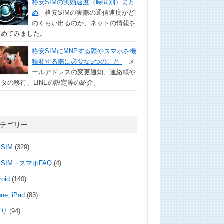
格安SIMの実効速度（時間別）まと
め
格安SIMの実際の通信速度がど
のくらい出るのか、ネットの情報を
とめてみました。
格安SIMにMNPする際やスマホを機
種変する際に必要な5つのこと
メ
ールアドレスの変更通知、連絡帳や
タの移行、LINEの設定等の紹介。
カテゴリー
SIM
(329)
SIM・スマホFAQ
(4)
roid
(140)
one, iPad
(83)
プリ
(94)