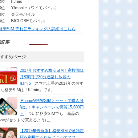
2位
IIJmio
3位
Y!mobile（ワイモバイル）
4位
楽天モバイル
5位
BIGLOBEモバイル
格安SIM 売れ筋ランキングの詳細はこちら
気記事
おすすめページ
2017年おすすめ格安SIM！家族間は
月830円で30分通話し放題の
IIJmio
スマホ上手の2017年のおす
な格安SIMは「IIJmio」です。
iPhoneが格安SIMとセットで購入可
能に！キャンペーンで実質15,600円
～
ついに格安SIMでも、新品の
honeがセットで買えるように。
【2017年最新版】格安SIMで通話定
額を利用するならどこかオスス