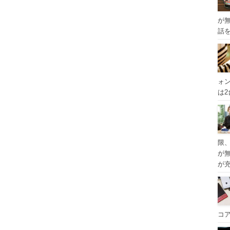
が
話
ォ
は
限
が
が
コ