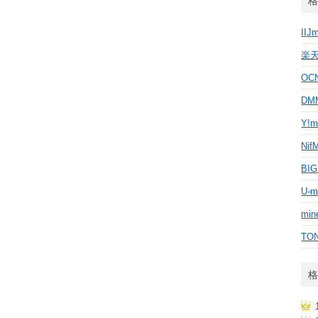
格
IIJ
楽
OC
D
Y!m
Nif
BI
U-m
min
TO
格