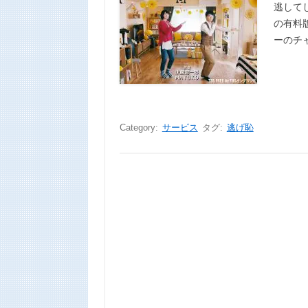
逃して
の有料
ーのチ
Category:
サービス
タグ:
逃げ恥