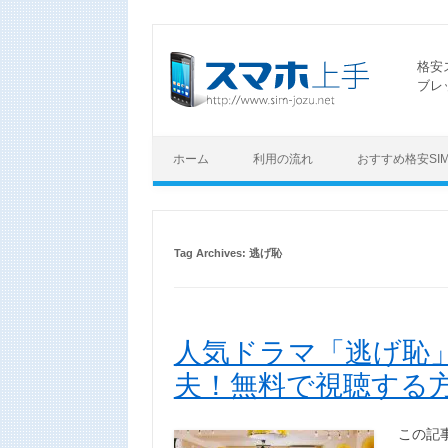
格安
ブレ
ホーム
利用の流れ
おすすめ格安SI
Tag Archives:
逃げ恥
人気ドラマ「逃げ恥
夫！無料で視聴する
この記