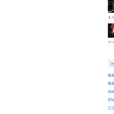
ま
デー
格安
格安
And
iPh
ア