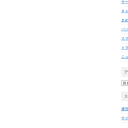
サ
キ
ま
パ
ス
ト
ニ
ア
ー
カ
イ
ブ
運
サ