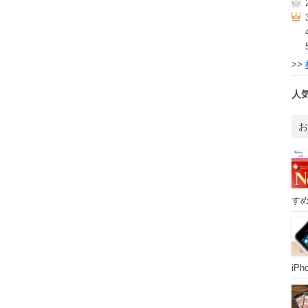
>>
人
すめ
iP