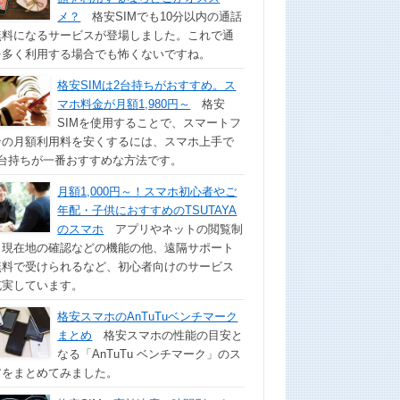
メ？
格安SIMでも10分以内の通話
無料になるサービスが登場しました。これで通
を多く利用する場合でも怖くないですね。
格安SIMは2台持ちがおすすめ。ス
マホ料金が月額1,980円～
格安
SIMを使用することで、スマートフ
ンの月額利用料を安くするには、スマホ上手で
2台持ちが一番おすすめな方法です。
月額1,000円～！スマホ初心者やご
年配・子供におすすめのTSUTAYA
のスマホ
アプリやネットの閲覧制
、現在地の確認などの機能の他、遠隔サポート
無料で受けられるなど、初心者向けのサービス
充実しています。
格安スマホのAnTuTuベンチマーク
まとめ
格安スマホの性能の目安と
なる「AnTuTu ベンチマーク」のス
アをまとめてみました。