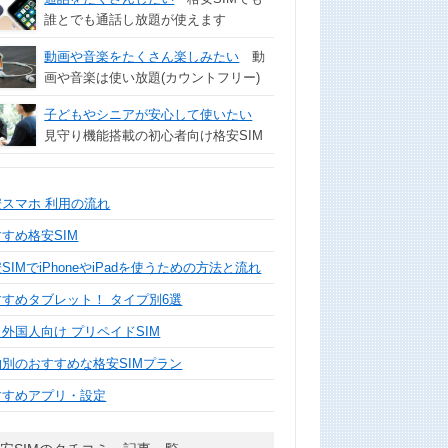
誰とでも通話し放題が使えます
動画や音楽をたくさん楽しみたい
動
画や音楽は使い放題(カウントフリー)
子どもやシニアが安心して使いたい
見守り機能搭載の初心者向け格安SIM
安スマホ 利用の流れ
すめ格安SIM
SIMでiPhoneやiPadを使うための方法と流れ
すすめタブレット！ タイプ別6選
外国人向け プリペイドSIM
的別のおすすめな格安SIMプラン
すすめアプリ・設定