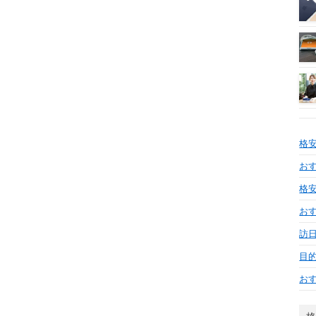
格
おす
格安
お
訪日
目
お