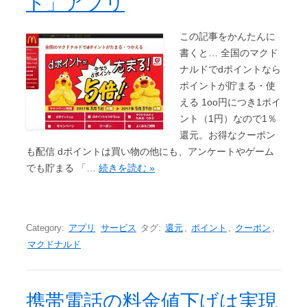
ト」アプリ
この記事をかんたんに
書くと… 全国のマクド
ナルドでdポイントなら
ポイントが貯まる・使
える 1oo円につき1ポイ
ント（1円）なので1％
還元。お得なクーポン
も配信 dポイントは買い物の他にも、アンケートやゲーム
でも貯まる 「…
続きを読む »
Category:
アプリ
サービス
タグ:
還元
,
ポイント
,
クーポン
,
マクドナルド
携帯電話の料金値下げは実現