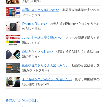
月額1,980円～
普通にスマホを楽しみたい
業界最安値水準の安い料金
プランがウリ
iPhoneを使いたい
格安SIMでiPhoneやiPadを使うため
の方法と流れ
スマホも一緒に安く買いたい
スマホを新規で購入する
際におすすめ
通話をたくさんしたい
格安SIMでも誰とでも通話し放
題が使えます
動画や音楽をたくさん楽しみたい
動画や音楽は使い放
題(カウントフリー)
子どもやシニアが安心して使いたい
見守り機能搭載の
初心者向け格安SIM
格安スマホ 利用の流れ