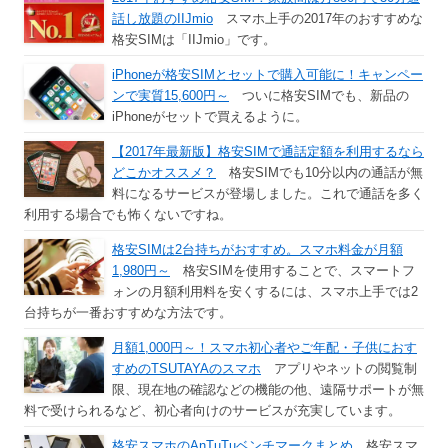
話し放題のIIJmio
スマホ上手の2017年のおすすめな
格安SIMは「IIJmio」です。
iPhoneが格安SIMとセットで購入可能に！キャンペー
ンで実質15,600円～
ついに格安SIMでも、新品の
iPhoneがセットで買えるように。
【2017年最新版】格安SIMで通話定額を利用するなら
どこかオススメ？
格安SIMでも10分以内の通話が無
料になるサービスが登場しました。これで通話を多く
利用する場合でも怖くないですね。
格安SIMは2台持ちがおすすめ。スマホ料金が月額
1,980円～
格安SIMを使用することで、スマートフ
ォンの月額利用料を安くするには、スマホ上手では2
台持ちが一番おすすめな方法です。
月額1,000円～！スマホ初心者やご年配・子供におす
すめのTSUTAYAのスマホ
アプリやネットの閲覧制
限、現在地の確認などの機能の他、遠隔サポートが無
料で受けられるなど、初心者向けのサービスが充実しています。
格安スマホのAnTuTuベンチマークまとめ
格安スマ