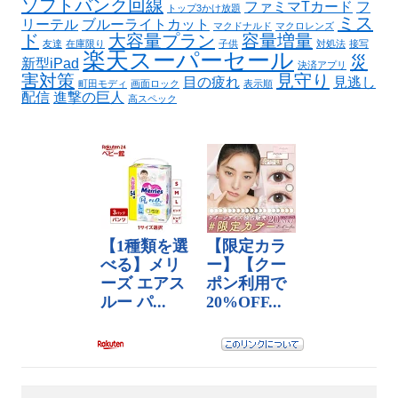
ソフトバンク回線
ファミマTカード
フ
トップ3かけ放題
ミス
リーテル
ブルーライトカット
マクドナルド
マクロレンズ
ド
大容量プラン
容量増量
友達
在庫限り
子供
対処法
接写
楽天スーパーセール
災
新型iPad
決済アプリ
害対策
見守り
目の疲れ
見逃し
町田モディ
画面ロック
表示順
配信
進撃の巨人
高スペック