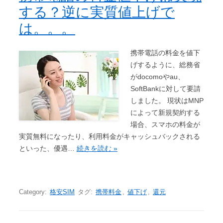
する？逆に実質値上げで
は。。。
携帯電話の料金を値下
げするように、総務省
がdocomoやau、
SoftBankに対して要請
しました。 現状はMNP
によって新規契約する
場合、スマホの料金が
実質無料になったり、利用料金がキャッシュバックされる
といった、優遇…
続きを読む »
Category:
格安SIM
タグ:
携帯料金
,
値下げ
,
還元