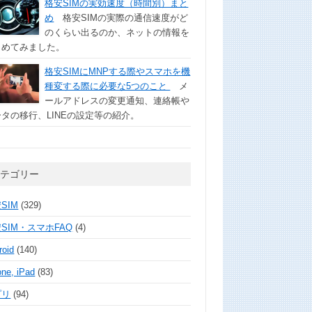
格安SIMの実効速度（時間別）まと
め
格安SIMの実際の通信速度がど
のくらい出るのか、ネットの情報を
とめてみました。
格安SIMにMNPする際やスマホを機
種変する際に必要な5つのこと
メ
ールアドレスの変更通知、連絡帳や
タの移行、LINEの設定等の紹介。
カテゴリー
SIM
(329)
SIM・スマホFAQ
(4)
roid
(140)
one, iPad
(83)
プリ
(94)