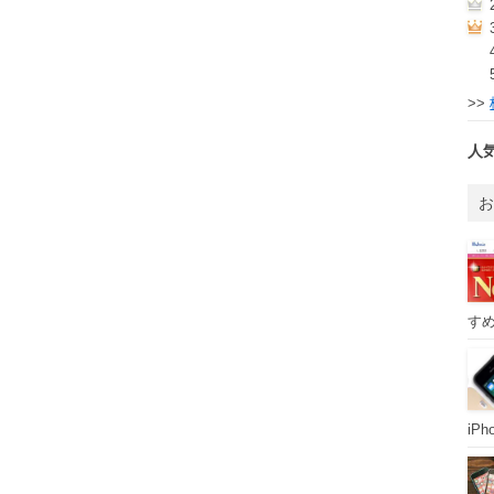
>>
人
すめ
iP