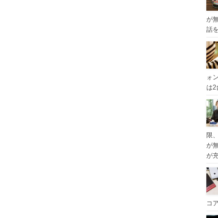
が
話
ォ
は
限
が
が
コ