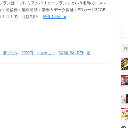
新プランは「プレミアムバリュープラン」という名称で、スマ
金＋通信費＋無料通話＋端末＆データ保証＋SDカード32GB
ミコミで、月額2,99…
続きを読む »
検
索:
格
,
新プラン
,
2990円
,
ニクキュー
,
SAMURAI REI
,
麗