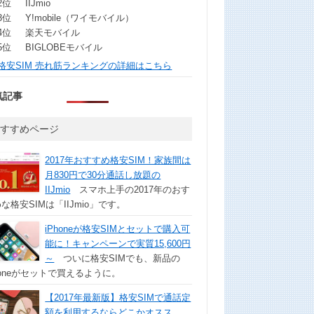
2位
IIJmio
3位
Y!mobile（ワイモバイル）
4位
楽天モバイル
5位
BIGLOBEモバイル
格安SIM 売れ筋ランキングの詳細はこちら
気記事
おすすめページ
2017年おすすめ格安SIM！家族間は
月830円で30分通話し放題の
IIJmio
スマホ上手の2017年のおす
な格安SIMは「IIJmio」です。
iPhoneが格安SIMとセットで購入可
能に！キャンペーンで実質15,600円
～
ついに格安SIMでも、新品の
honeがセットで買えるように。
【2017年最新版】格安SIMで通話定
額を利用するならどこかオスス