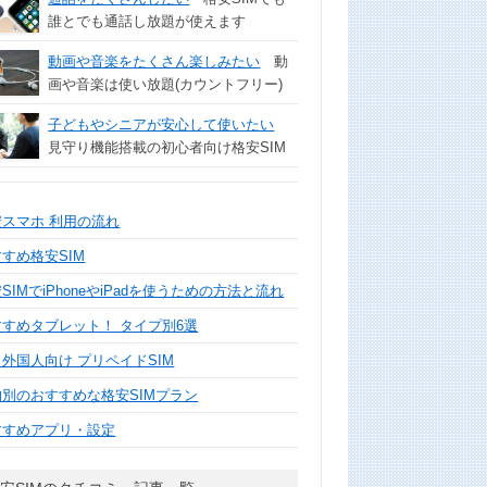
誰とでも通話し放題が使えます
動画や音楽をたくさん楽しみたい
動
画や音楽は使い放題(カウントフリー)
子どもやシニアが安心して使いたい
見守り機能搭載の初心者向け格安SIM
安スマホ 利用の流れ
すめ格安SIM
SIMでiPhoneやiPadを使うための方法と流れ
すすめタブレット！ タイプ別6選
外国人向け プリペイドSIM
的別のおすすめな格安SIMプラン
すすめアプリ・設定