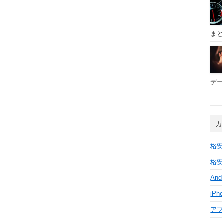
ま
デー
格安
格安
And
iPh
ア