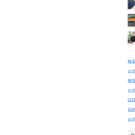
格
おす
格安
お
訪日
目
お