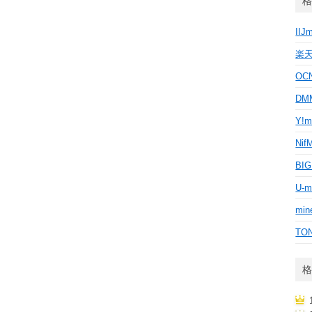
格
IIJ
楽
OC
D
Y!m
Nif
BI
U-m
min
TO
格