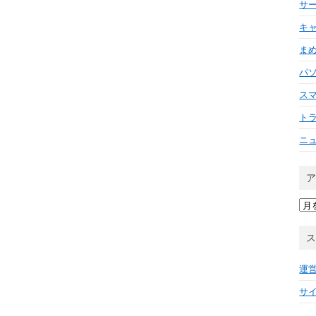
サ
キ
ま
パ
ス
ト
ニ
ア
ー
カ
イ
ブ
運
サ