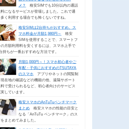
メ？
格安SIMでも10分以内の通話
無料になるサービスが登場しました。これで通
を多く利用する場合でも怖くないですね。
格安SIMは2台持ちがおすすめ。ス
マホ料金が月額1,980円～
格安
SIMを使用することで、スマートフ
ンの月額利用料を安くするには、スマホ上手で
2台持ちが一番おすすめな方法です。
月額1,000円～！スマホ初心者やご
年配・子供におすすめのTSUTAYA
のスマホ
アプリやネットの閲覧制
、現在地の確認などの機能の他、遠隔サポート
無料で受けられるなど、初心者向けのサービス
充実しています。
格安スマホのAnTuTuベンチマーク
まとめ
格安スマホの性能の目安と
なる「AnTuTu ベンチマーク」のス
アをまとめてみました。