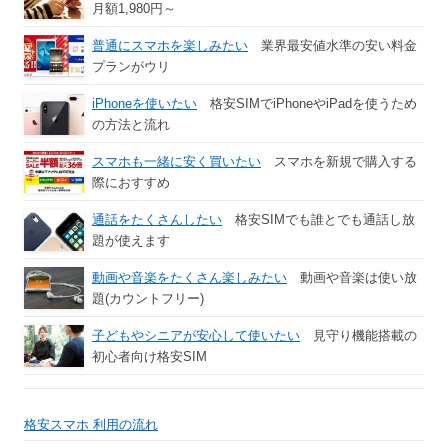
月額1,980円～
普通にスマホを楽しみたい
業界最安値水準の安い料金
プランがウリ
iPhoneを使いたい
格安SIMでiPhoneやiPadを使うため
の方法と流れ
スマホも一緒に安く買いたい
スマホを新規で購入する
際におすすめ
通話をたくさんしたい
格安SIMでも誰とでも通話し放
題が使えます
動画や音楽をたくさん楽しみたい
動画や音楽は使い放
題(カウントフリー)
子どもやシニアが安心して使いたい
見守り機能搭載の
初心者向け格安SIM
格安スマホ 利用の流れ