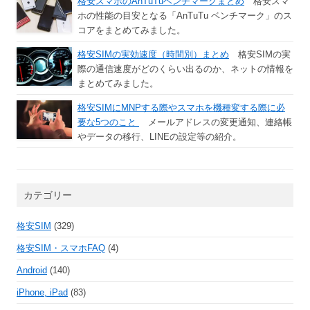
格安スマホのAnTuTuベンチマークまとめ
格安スマ
ホの性能の目安となる「AnTuTu ベンチマーク」のス
コアをまとめてみました。
格安SIMの実効速度（時間別）まとめ
格安SIMの実
際の通信速度がどのくらい出るのか、ネットの情報を
まとめてみました。
格安SIMにMNPする際やスマホを機種変する際に必
要な5つのこと
メールアドレスの変更通知、連絡帳
やデータの移行、LINEの設定等の紹介。
カテゴリー
格安SIM
(329)
格安SIM・スマホFAQ
(4)
Android
(140)
iPhone, iPad
(83)