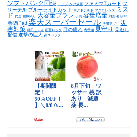
ソフトバンク回線
ファミマTカード
フ
トップ3かけ放題
ミス
リーテル
ブルーライトカット
マクドナルド
マクロレンズ
ド
大容量プラン
容量増量
友達
在庫限り
子供
対処法
接写
楽天スーパーセール
災
新型iPad
決済アプリ
害対策
見守り
目の疲れ
見逃し
町田モディ
画面ロック
表示順
配信
進撃の巨人
高スペック