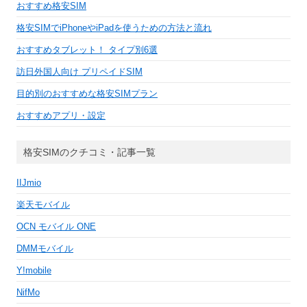
おすすめ格安SIM
格安SIMでiPhoneやiPadを使うための方法と流れ
おすすめタブレット！ タイプ別6選
訪日外国人向け プリペイドSIM
目的別のおすすめな格安SIMプラン
おすすめアプリ・設定
格安SIMのクチコミ・記事一覧
IIJmio
楽天モバイル
OCN モバイル ONE
DMMモバイル
Y!mobile
NifMo