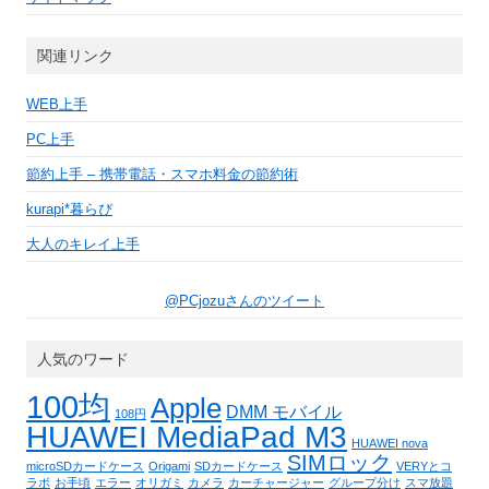
関連リンク
WEB上手
PC上手
節約上手 – 携帯電話・スマホ料金の節約術
kurapi*暮らぴ
大人のキレイ上手
@PCjozuさんのツイート
人気のワード
100均
Apple
DMM モバイル
108円
HUAWEI MediaPad M3
HUAWEI nova
SIMロック
microSDカードケース
Origami
SDカードケース
VERYとコ
ラボ
お手頃
エラー
オリガミ
カメラ
カーチャージャー
グループ分け
スマ放題