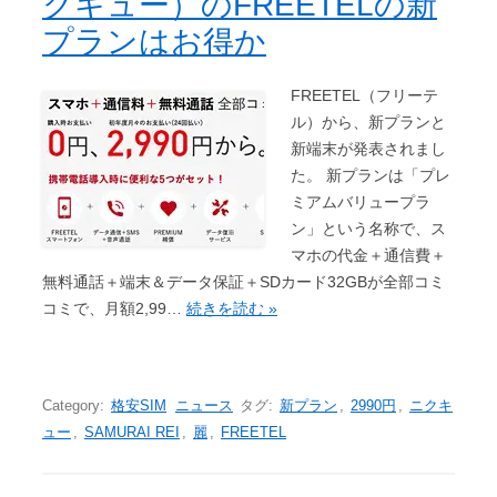
クキュー）のFREETELの新
プランはお得か
FREETEL（フリーテ
ル）から、新プランと
新端末が発表されまし
た。 新プランは「プレ
ミアムバリュープラ
ン」という名称で、ス
マホの代金＋通信費＋
無料通話＋端末＆データ保証＋SDカード32GBが全部コミ
コミで、月額2,99…
続きを読む »
Category:
格安SIM
ニュース
タグ:
新プラン
,
2990円
,
ニクキ
ュー
,
SAMURAI REI
,
麗
,
FREETEL