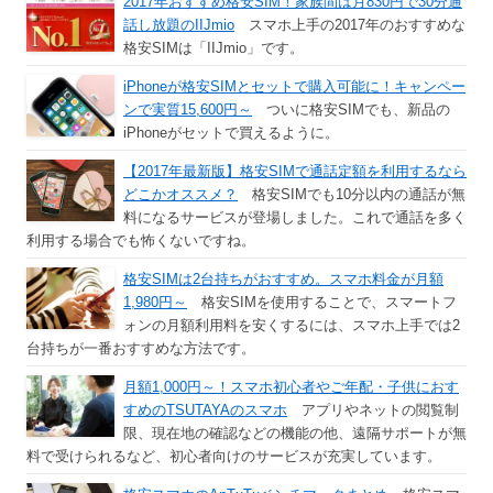
2017年おすすめ格安SIM！家族間は月830円で30分通
話し放題のIIJmio
スマホ上手の2017年のおすすめな
格安SIMは「IIJmio」です。
iPhoneが格安SIMとセットで購入可能に！キャンペー
ンで実質15,600円～
ついに格安SIMでも、新品の
iPhoneがセットで買えるように。
【2017年最新版】格安SIMで通話定額を利用するなら
どこかオススメ？
格安SIMでも10分以内の通話が無
料になるサービスが登場しました。これで通話を多く
利用する場合でも怖くないですね。
格安SIMは2台持ちがおすすめ。スマホ料金が月額
1,980円～
格安SIMを使用することで、スマートフ
ォンの月額利用料を安くするには、スマホ上手では2
台持ちが一番おすすめな方法です。
月額1,000円～！スマホ初心者やご年配・子供におす
すめのTSUTAYAのスマホ
アプリやネットの閲覧制
限、現在地の確認などの機能の他、遠隔サポートが無
料で受けられるなど、初心者向けのサービスが充実しています。