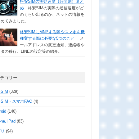
格安SIMの実効速度（時間別）まと
め
格安SIMの実際の通信速度がど
のくらい出るのか、ネットの情報を
とめてみました。
格安SIMにMNPする際やスマホを機
種変する際に必要な5つのこと
メ
ールアドレスの変更通知、連絡帳や
タの移行、LINEの設定等の紹介。
カテゴリー
SIM
(329)
SIM・スマホFAQ
(4)
roid
(140)
one, iPad
(83)
プリ
(94)