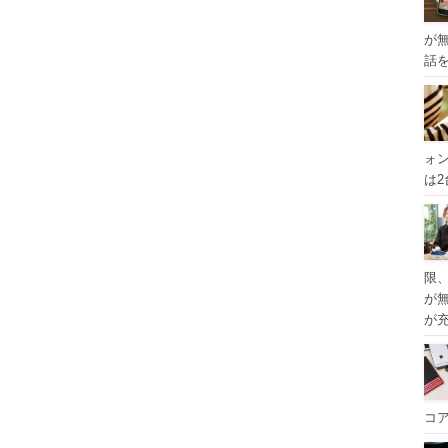
が
話
ォ
は
限
が
が
コ