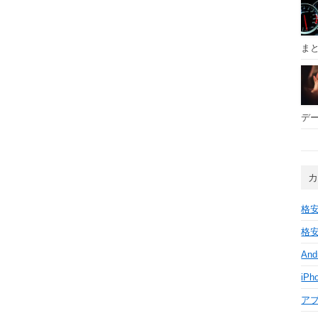
ま
デー
格安
格安
And
iPh
ア