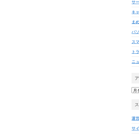
サ
キ
ま
パ
ス
ト
ニ
ア
ー
カ
イ
ブ
運
サ