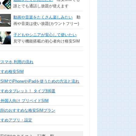
誰とでも通話し放題が使えます
動画や音楽をたくさん楽しみたい
動
画や音楽は使い放題(カウントフリー)
子どもやシニアが安心して使いたい
見守り機能搭載の初心者向け格安SIM
安スマホ 利用の流れ
すめ格安SIM
SIMでiPhoneやiPadを使うための方法と流れ
すすめタブレット！ タイプ別6選
外国人向け プリペイドSIM
的別のおすすめな格安SIMプラン
すすめアプリ・設定