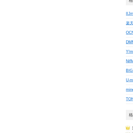
格
IIJ
楽
OC
D
Y!m
Nif
BI
U-m
min
TO
格