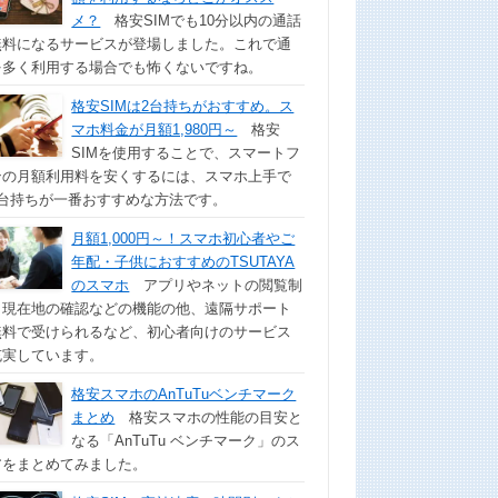
メ？
格安SIMでも10分以内の通話
無料になるサービスが登場しました。これで通
を多く利用する場合でも怖くないですね。
格安SIMは2台持ちがおすすめ。ス
マホ料金が月額1,980円～
格安
SIMを使用することで、スマートフ
ンの月額利用料を安くするには、スマホ上手で
2台持ちが一番おすすめな方法です。
月額1,000円～！スマホ初心者やご
年配・子供におすすめのTSUTAYA
のスマホ
アプリやネットの閲覧制
、現在地の確認などの機能の他、遠隔サポート
無料で受けられるなど、初心者向けのサービス
充実しています。
格安スマホのAnTuTuベンチマーク
まとめ
格安スマホの性能の目安と
なる「AnTuTu ベンチマーク」のス
アをまとめてみました。