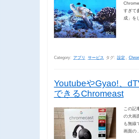
Chro
すぎて参
成」を
Category:
アプリ
サービス
タグ:
設定
,
Chro
YoutubeやGyao
できるChromeast
この記事
の大画面
も無線で
画面の