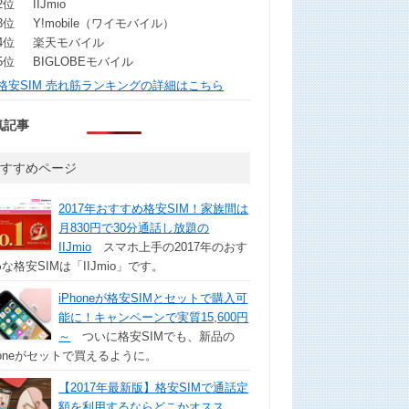
2位
IIJmio
3位
Y!mobile（ワイモバイル）
4位
楽天モバイル
5位
BIGLOBEモバイル
格安SIM 売れ筋ランキングの詳細はこちら
気記事
おすすめページ
2017年おすすめ格安SIM！家族間は
月830円で30分通話し放題の
IIJmio
スマホ上手の2017年のおす
な格安SIMは「IIJmio」です。
iPhoneが格安SIMとセットで購入可
能に！キャンペーンで実質15,600円
～
ついに格安SIMでも、新品の
honeがセットで買えるように。
【2017年最新版】格安SIMで通話定
額を利用するならどこかオスス