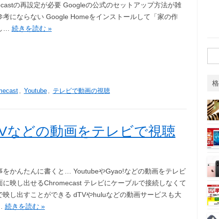
mecastの再設定が必要 Googleの公式のセットアップ方法が雑
考にならない Google Homeをインストールして「家の作
し…
続きを読む »
検
索:
格
mecast
,
Youtube
,
テレビで動画の視聴
!、dTVなどの動画をテレビで視聴
をかんたんに書くと… YoutubeやGyao!などの動画をテレビ
に映し出せるChromecast テレビにケーブルで接続しなくて
映し出すことができる dTVやhuluなどの動画サービスも大
…
続きを読む »