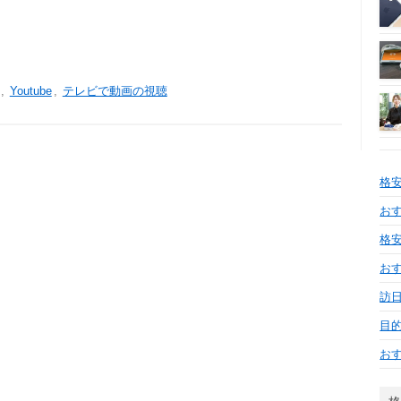
,
Youtube
,
テレビで動画の視聴
格
おす
格安
お
訪日
目
お