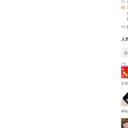
>>
人
すめ
iP