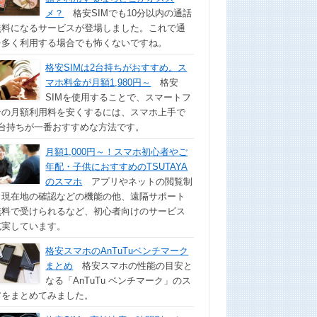
メ？
格安SIMでも10分以内の通話
無料になるサービスが登場しました。これで通
を多く利用する場合でも怖くないですね。
格安SIMは2台持ちがおすすめ。ス
マホ料金が月額1,980円～
格安
SIMを使用することで、スマートフ
ンの月額利用料を安くするには、スマホ上手で
2台持ちが一番おすすめな方法です。
月額1,000円～！スマホ初心者やご
年配・子供におすすめのTSUTAYA
のスマホ
アプリやネットの閲覧制
、現在地の確認などの機能の他、遠隔サポート
無料で受けられるなど、初心者向けのサービス
充実しています。
格安スマホのAnTuTuベンチマーク
まとめ
格安スマホの性能の目安と
なる「AnTuTu ベンチマーク」のス
アをまとめてみました。