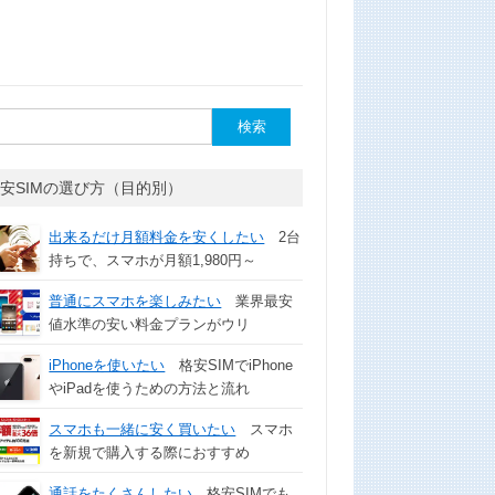
安SIMの選び方（目的別）
出来るだけ月額料金を安くしたい
2台
持ちで、スマホが月額1,980円～
普通にスマホを楽しみたい
業界最安
値水準の安い料金プランがウリ
iPhoneを使いたい
格安SIMでiPhone
やiPadを使うための方法と流れ
スマホも一緒に安く買いたい
スマホ
を新規で購入する際におすすめ
通話をたくさんしたい
格安SIMでも