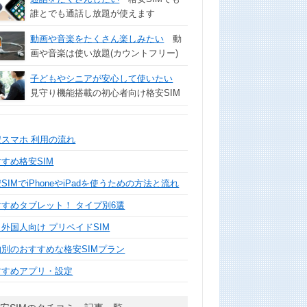
誰とでも通話し放題が使えます
動画や音楽をたくさん楽しみたい
動
画や音楽は使い放題(カウントフリー)
子どもやシニアが安心して使いたい
見守り機能搭載の初心者向け格安SIM
安スマホ 利用の流れ
すめ格安SIM
SIMでiPhoneやiPadを使うための方法と流れ
すすめタブレット！ タイプ別6選
外国人向け プリペイドSIM
的別のおすすめな格安SIMプラン
すすめアプリ・設定