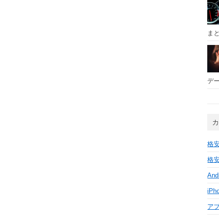
ま
デー
格安
格安
And
iPh
ア