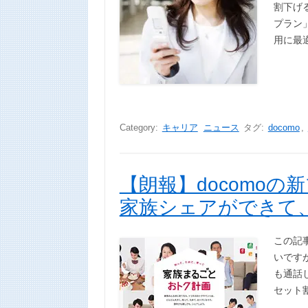
割下げ
プラン」
用に最適
Category:
キャリア
ニュース
タグ:
docomo
,
【朗報】docomo
家族シェアができて
この記
いですが
も通話し
セット