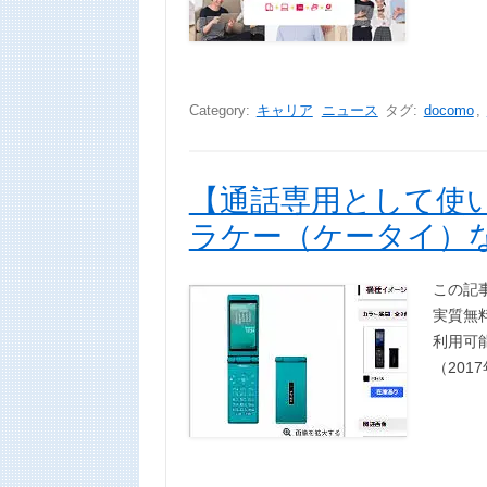
Category:
キャリア
ニュース
タグ:
docomo
,
【通話専用として使い
ラケー（ケータイ）
この記
実質無
利用可能
（201