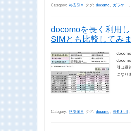
Category:
格安SIM
タグ:
docomo
,
ガラケー
,
docomoを長く利
SIMとも比較してみ
doc
doc
引は継
になり
Category:
格安SIM
タグ:
docomo
,
長期利用
,