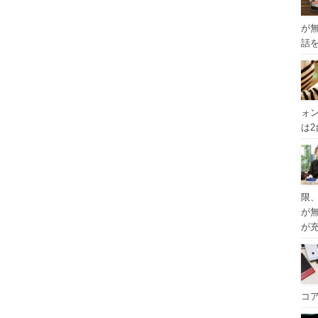
が
話
ォ
は
限
が
が
コ