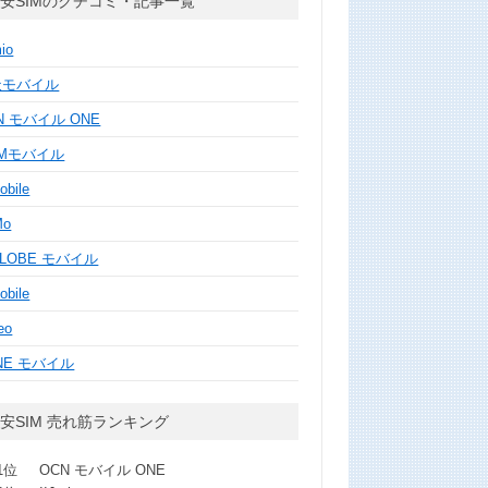
安SIMのクチコミ・記事一覧
mio
天モバイル
N モバイル ONE
MMモバイル
obile
Mo
GLOBE モバイル
obile
eo
NE モバイル
安SIM 売れ筋ランキング
1位
OCN モバイル ONE