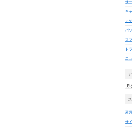
サ
キ
ま
パ
ス
ト
ニ
ア
ー
カ
イ
ブ
運
サ