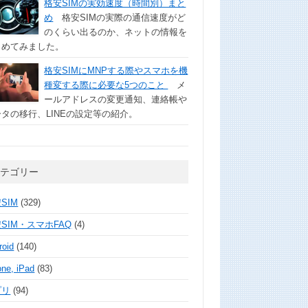
格安SIMの実効速度（時間別）まと
め
格安SIMの実際の通信速度がど
のくらい出るのか、ネットの情報を
とめてみました。
格安SIMにMNPする際やスマホを機
種変する際に必要な5つのこと
メ
ールアドレスの変更通知、連絡帳や
タの移行、LINEの設定等の紹介。
カテゴリー
SIM
(329)
SIM・スマホFAQ
(4)
roid
(140)
one, iPad
(83)
プリ
(94)