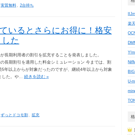
格
実質無料
,
2台持ち
IIJ
楽
用しているとさらにお得に！格安
OC
ました
D
Y!m
omoが長期利用者の割引を拡充することを発表しました。
omoの長期割引を適用した料金シミュレーション 今までは、割
Nif
続5年以上からが対象だったのですが、継続4年以上から対象
BI
ました。や…
続きを読む »
U-m
min
TO
ずっとドコモ割
,
拡充
格