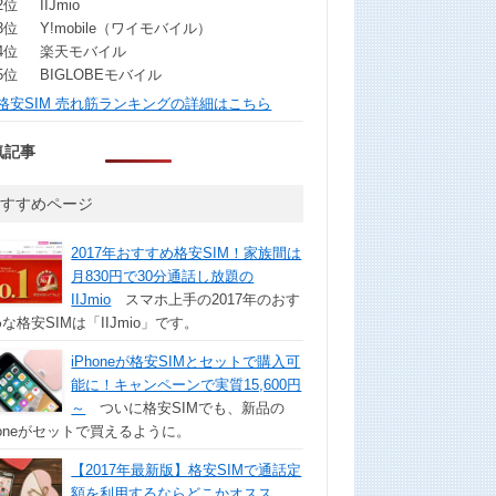
2位
IIJmio
3位
Y!mobile（ワイモバイル）
4位
楽天モバイル
5位
BIGLOBEモバイル
格安SIM 売れ筋ランキングの詳細はこちら
気記事
おすすめページ
2017年おすすめ格安SIM！家族間は
月830円で30分通話し放題の
IIJmio
スマホ上手の2017年のおす
な格安SIMは「IIJmio」です。
iPhoneが格安SIMとセットで購入可
能に！キャンペーンで実質15,600円
～
ついに格安SIMでも、新品の
honeがセットで買えるように。
【2017年最新版】格安SIMで通話定
額を利用するならどこかオスス