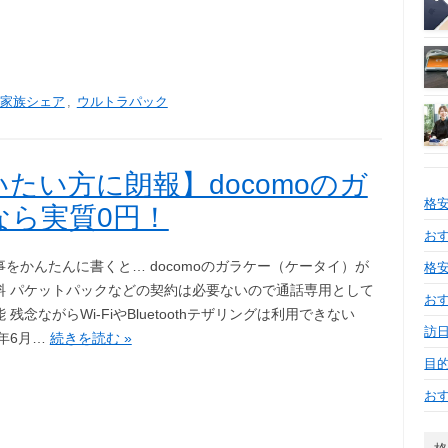
家族シェア
,
ウルトラパック
たい方に朗報】docomoのガ
格
なら実質0円！
おす
事をかんたんに書くと… docomoのガラケー（ケータイ）が
格安
料 パケットパックなどの契約は必要ないので通話専用として
お
 残念ながらWi-FiやBluetoothテザリングは利用できない
訪日
7年6月…
続きを読む »
目
お