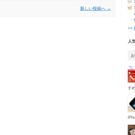
新しい投稿へ
→
>>
人
すめ
iP