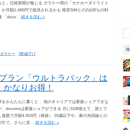
ると」日経新聞が報じる ガラケー用の「カケホーダイライト
が月額1,480円で提供されるかも 格安SIMとの2台持ちの利
 「doco…
続きを読む »
検
索:
格
ガラケー
,
3割値下げ
の新プラン「ウルトラパック」は
、かなりお得！
事をかんたんに書くと… 他のキャリアでは家族シェアできな
、docomoは家族シェアができる 月に5GB使えて、誰とで
放題で月額4,920円（税抜） 25歳以下や、家の光回線との
割引で、さらに安…
続きを読む »