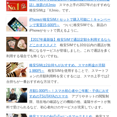
話し放題のIIJmio
スマホ上手の2017年のおすすめな
格安SIMは「IIJmio」です。
iPhoneが格安SIMとセットで購入可能に！キャンペー
ンで実質15,600円～
ついに格安SIMでも、新品の
iPhoneがセットで買えるように。
【2017年最新版】格安SIMで通話定額を利用するなら
どこかオススメ？
格安SIMでも10分以内の通話が無
料になるサービスが登場しました。これで通話を多く
利用する場合でも怖くないですね。
格安SIMは2台持ちがおすすめ。スマホ料金が月額
1,980円～
格安SIMを使用することで、スマートフ
ォンの月額利用料を安くするには、スマホ上手では2
台持ちが一番おすすめな方法です。
月額1,000円～！スマホ初心者やご年配・子供におす
すめのTSUTAYAのスマホ
アプリやネットの閲覧制
限、現在地の確認などの機能の他、遠隔サポートが無
料で受けられるなど、初心者向けのサービスが充実しています。
格安スマホのAnTuTuベンチマークまとめ
格安スマ