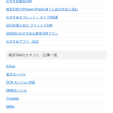
おすすめ格安SIM
格安SIMでiPhoneやiPadを使うための方法と流れ
おすすめタブレット！ タイプ別6選
訪日外国人向け プリペイドSIM
目的別のおすすめな格安SIMプラン
おすすめアプリ・設定
格安SIMのクチコミ・記事一覧
IIJmio
楽天モバイル
OCN モバイル ONE
DMMモバイル
Y!mobile
NifMo