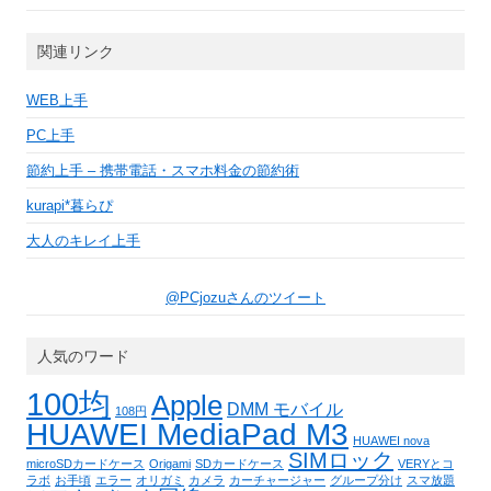
関連リンク
WEB上手
PC上手
節約上手 – 携帯電話・スマホ料金の節約術
kurapi*暮らぴ
大人のキレイ上手
@PCjozuさんのツイート
人気のワード
100均
Apple
DMM モバイル
108円
HUAWEI MediaPad M3
HUAWEI nova
SIMロック
microSDカードケース
Origami
SDカードケース
VERYとコ
ラボ
お手頃
エラー
オリガミ
カメラ
カーチャージャー
グループ分け
スマ放題