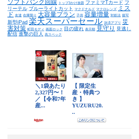
ソフトバンク回線
ファミマTカード
フ
トップ3かけ放題
ミス
リーテル
ブルーライトカット
マクドナルド
マクロレンズ
ド
大容量プラン
容量増量
友達
在庫限り
子供
対処法
接写
楽天スーパーセール
災
新型iPad
決済アプリ
害対策
見守り
目の疲れ
見逃し
町田モディ
画面ロック
表示順
配信
進撃の巨人
高スペック