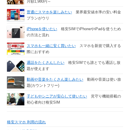
月額1,980円～
普通にスマホを楽しみたい
業界最安値水準の安い料金
プランがウリ
iPhoneを使いたい
格安SIMでiPhoneやiPadを使うため
の方法と流れ
スマホも一緒に安く買いたい
スマホを新規で購入する
際におすすめ
通話をたくさんしたい
格安SIMでも誰とでも通話し放
題が使えます
動画や音楽をたくさん楽しみたい
動画や音楽は使い放
題(カウントフリー)
子どもやシニアが安心して使いたい
見守り機能搭載の
初心者向け格安SIM
格安スマホ 利用の流れ