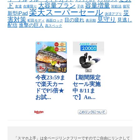
マクドナルド
マクロレンズ
ド
大容量プラン
容量増量
友達
在庫限り
子供
対処法
接写
楽天スーパーセール
災
新型iPad
決済アプリ
害対策
見守り
目の疲れ
見逃し
町田モディ
画面ロック
表示順
配信
進撃の巨人
高スペック
「スマホ上手」は全ページリンクフリーですのでご自由にリンクして