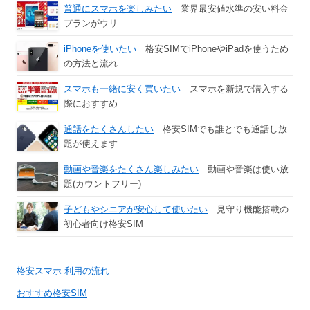
普通にスマホを楽しみたい
業界最安値水準の安い料金
プランがウリ
iPhoneを使いたい
格安SIMでiPhoneやiPadを使うため
の方法と流れ
スマホも一緒に安く買いたい
スマホを新規で購入する
際におすすめ
通話をたくさんしたい
格安SIMでも誰とでも通話し放
題が使えます
動画や音楽をたくさん楽しみたい
動画や音楽は使い放
題(カウントフリー)
子どもやシニアが安心して使いたい
見守り機能搭載の
初心者向け格安SIM
格安スマホ 利用の流れ
おすすめ格安SIM