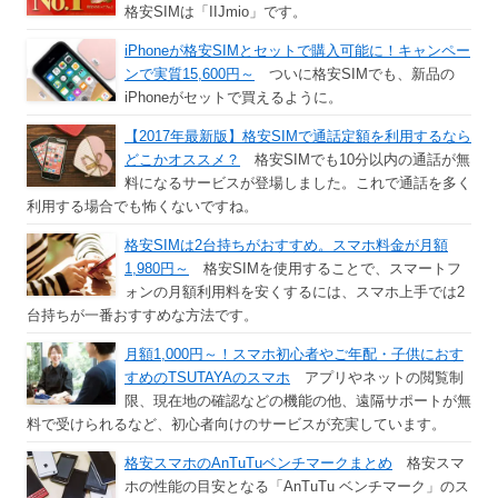
格安SIMは「IIJmio」です。
iPhoneが格安SIMとセットで購入可能に！キャンペー
ンで実質15,600円～
ついに格安SIMでも、新品の
iPhoneがセットで買えるように。
【2017年最新版】格安SIMで通話定額を利用するなら
どこかオススメ？
格安SIMでも10分以内の通話が無
料になるサービスが登場しました。これで通話を多く
利用する場合でも怖くないですね。
格安SIMは2台持ちがおすすめ。スマホ料金が月額
1,980円～
格安SIMを使用することで、スマートフ
ォンの月額利用料を安くするには、スマホ上手では2
台持ちが一番おすすめな方法です。
月額1,000円～！スマホ初心者やご年配・子供におす
すめのTSUTAYAのスマホ
アプリやネットの閲覧制
限、現在地の確認などの機能の他、遠隔サポートが無
料で受けられるなど、初心者向けのサービスが充実しています。
格安スマホのAnTuTuベンチマークまとめ
格安スマ
ホの性能の目安となる「AnTuTu ベンチマーク」のス