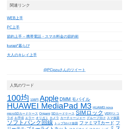
関連リンク
WEB上手
PC上手
節約上手 – 携帯電話・スマホ料金の節約術
kurapi*暮らぴ
大人のキレイ上手
@PCjozuさんのツイート
人気のワード
100均
Apple
DMM モバイル
108円
HUAWEI MediaPad M3
HUAWEI nova
SIMロック
microSDカードケース
Origami
SDカードケース
VERYとコ
ラボ
お手頃
エラー
オリガミ
カメラ
カーチャージャー
グループ分け
スマ放題
ソフトバンク回線
ファミマTカード
フ
トップ3かけ放題
ミス
リーテル
ブルーライトカット