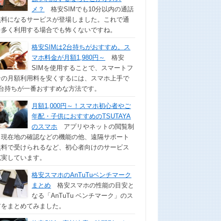
メ？
格安SIMでも10分以内の通話
無料になるサービスが登場しました。これで通
を多く利用する場合でも怖くないですね。
格安SIMは2台持ちがおすすめ。ス
マホ料金が月額1,980円～
格安
SIMを使用することで、スマートフ
ンの月額利用料を安くするには、スマホ上手で
2台持ちが一番おすすめな方法です。
月額1,000円～！スマホ初心者やご
年配・子供におすすめのTSUTAYA
のスマホ
アプリやネットの閲覧制
、現在地の確認などの機能の他、遠隔サポート
無料で受けられるなど、初心者向けのサービス
充実しています。
格安スマホのAnTuTuベンチマーク
まとめ
格安スマホの性能の目安と
なる「AnTuTu ベンチマーク」のス
アをまとめてみました。