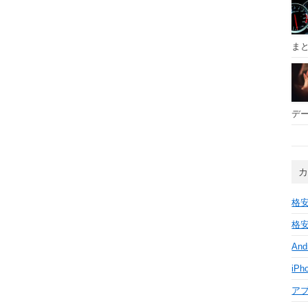
ま
デー
格安
格安
And
iPh
ア