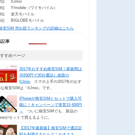
2位
IIJmio
3位
Y!mobile（ワイモバイル）
4位
楽天モバイル
5位
BIGLOBEモバイル
格安SIM 売れ筋ランキングの詳細はこちら
気記事
おすすめページ
2017年おすすめ格安SIM！家族間は
月830円で30分通話し放題の
IIJmio
スマホ上手の2017年のおす
な格安SIMは「IIJmio」です。
iPhoneが格安SIMとセットで購入可
能に！キャンペーンで実質15,600円
～
ついに格安SIMでも、新品の
honeがセットで買えるように。
【2017年最新版】格安SIMで通話定
額を利用するならどこかオスス