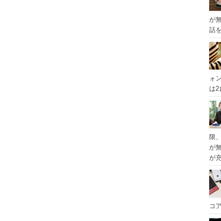
が
話
ォ
は
限
が
が
コ