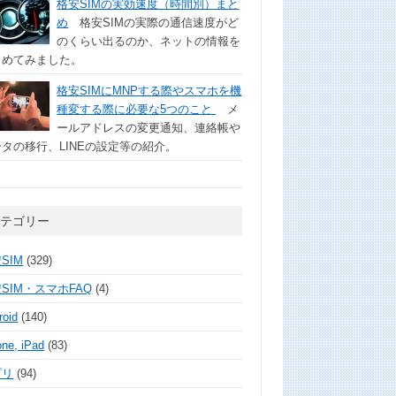
格安SIMの実効速度（時間別）まと
め
格安SIMの実際の通信速度がど
のくらい出るのか、ネットの情報を
とめてみました。
格安SIMにMNPする際やスマホを機
種変する際に必要な5つのこと
メ
ールアドレスの変更通知、連絡帳や
タの移行、LINEの設定等の紹介。
カテゴリー
SIM
(329)
SIM・スマホFAQ
(4)
roid
(140)
one, iPad
(83)
プリ
(94)