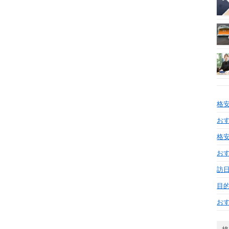
格
おす
格安
お
訪日
目
お