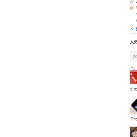
>>
人
すめ
iP