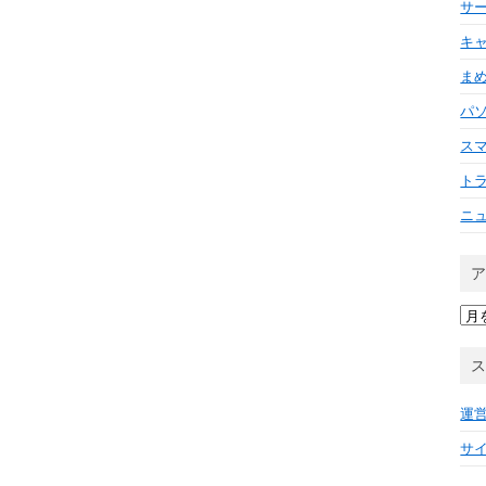
サ
キ
ま
パ
ス
ト
ニ
ア
ー
カ
イ
ブ
運
サ