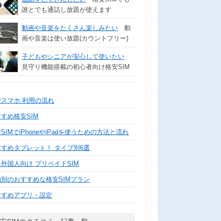
誰とでも通話し放題が使えます
動画や音楽をたくさん楽しみたい
動
画や音楽は使い放題(カウントフリー)
子どもやシニアが安心して使いたい
見守り機能搭載の初心者向け格安SIM
安スマホ 利用の流れ
すめ格安SIM
SIMでiPhoneやiPadを使うための方法と流れ
すすめタブレット！ タイプ別6選
外国人向け プリペイドSIM
的別のおすすめな格安SIMプラン
すすめアプリ・設定