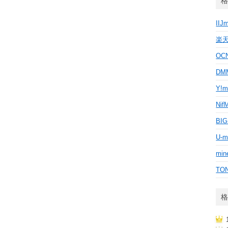
格
IIJ
楽
OC
D
Y!m
Nif
BI
U-m
min
TO
格