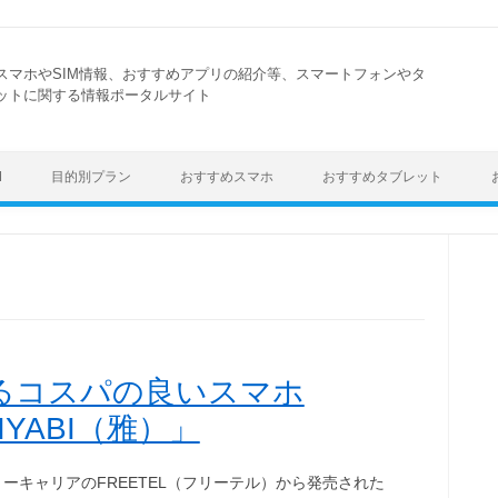
スマホやSIM情報、おすすめアプリの紹介等、スマートフォンやタ
ットに関する情報ポータルサイト
Skip to content
M
目的別プラン
おすすめスマホ
おすすめタブレット
きるコスパの良いスマホ
IYABI（雅）」
リーキャリアのFREETEL（フリーテル）から発売された