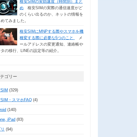
格安SIMの実効速度（時間別）まと
め
格安SIMの実際の通信速度がど
のくらい出るのか、ネットの情報を
とめてみました。
格安SIMにMNPする際やスマホを機
種変する際に必要な5つのこと
メ
ールアドレスの変更通知、連絡帳や
タの移行、LINEの設定等の紹介。
カテゴリー
SIM
(329)
SIM・スマホFAQ
(4)
roid
(140)
one, iPad
(83)
プリ
(94)