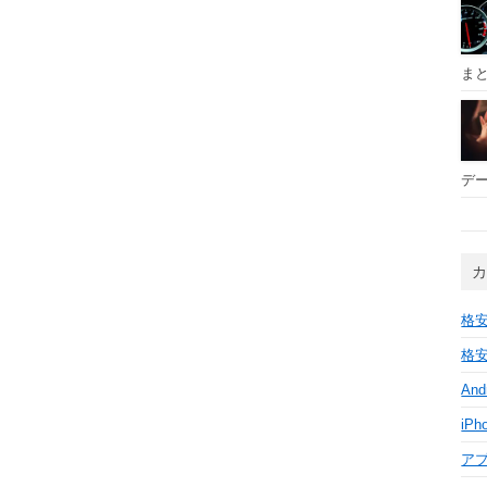
ま
デー
格安
格安
And
iPh
ア