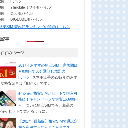
2位
IIJmio
3位
Y!mobile（ワイモバイル）
4位
楽天モバイル
5位
BIGLOBEモバイル
格安SIM 売れ筋ランキングの詳細はこちら
気記事
おすすめページ
2017年おすすめ格安SIM！家族間は
月830円で30分通話し放題の
IIJmio
スマホ上手の2017年のおす
な格安SIMは「IIJmio」です。
iPhoneが格安SIMとセットで購入可
能に！キャンペーンで実質15,600円
～
ついに格安SIMでも、新品の
honeがセットで買えるように。
【2017年最新版】格安SIMで通話定
額を利用するならどこかオスス