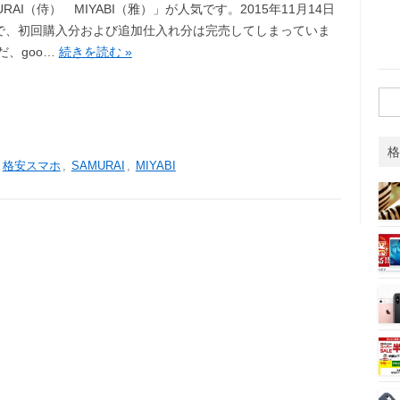
URAI（侍） MIYABI（雅）」が人気です。2015年11月14日
で、初回購入分および追加仕入れ分は完売してしまっていま
だ、goo…
続きを読む »
検
索:
格
,
格安スマホ
,
SAMURAI
,
MIYABI