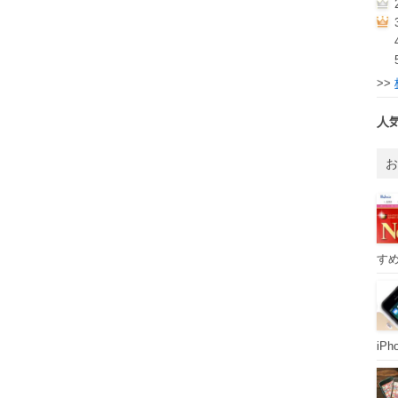
>>
人
すめ
iP