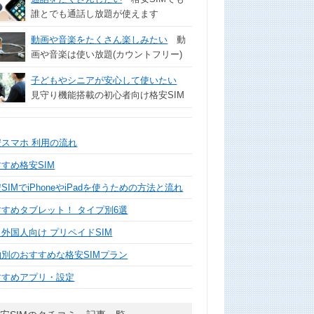
誰とでも通話し放題が使えます
動画や音楽をたくさん楽しみたい
動
画や音楽は使い放題(カウントフリー)
子どもやシニアが安心して使いたい
見守り機能搭載の初心者向け格安SIM
安スマホ 利用の流れ
すめ格安SIM
SIMでiPhoneやiPadを使うための方法と流れ
すすめタブレット！ タイプ別6選
外国人向け プリペイドSIM
的別のおすすめな格安SIMプラン
すすめアプリ・設定