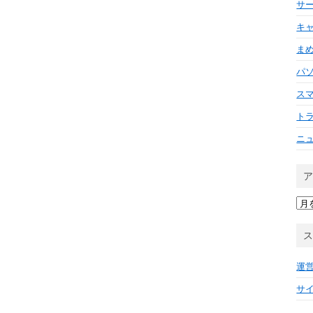
サ
キ
ま
パ
ス
ト
ニ
ア
ー
カ
イ
ブ
運
サ