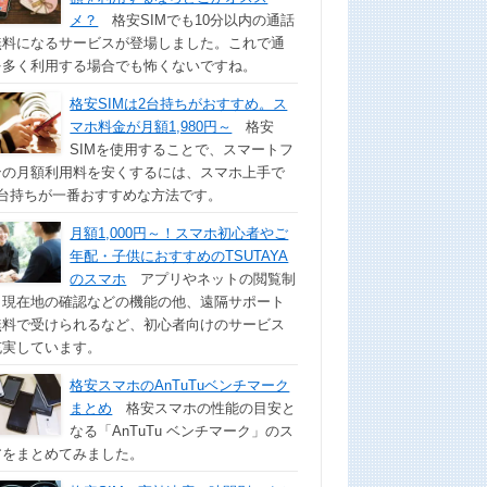
メ？
格安SIMでも10分以内の通話
無料になるサービスが登場しました。これで通
を多く利用する場合でも怖くないですね。
格安SIMは2台持ちがおすすめ。ス
マホ料金が月額1,980円～
格安
SIMを使用することで、スマートフ
ンの月額利用料を安くするには、スマホ上手で
2台持ちが一番おすすめな方法です。
月額1,000円～！スマホ初心者やご
年配・子供におすすめのTSUTAYA
のスマホ
アプリやネットの閲覧制
、現在地の確認などの機能の他、遠隔サポート
無料で受けられるなど、初心者向けのサービス
充実しています。
格安スマホのAnTuTuベンチマーク
まとめ
格安スマホの性能の目安と
なる「AnTuTu ベンチマーク」のス
アをまとめてみました。