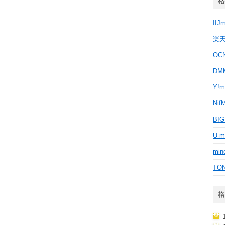
格
IIJ
楽
OC
D
Y!m
Nif
BI
U-m
min
TO
格