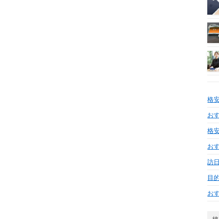
格
おす
格安
お
訪日
目
お