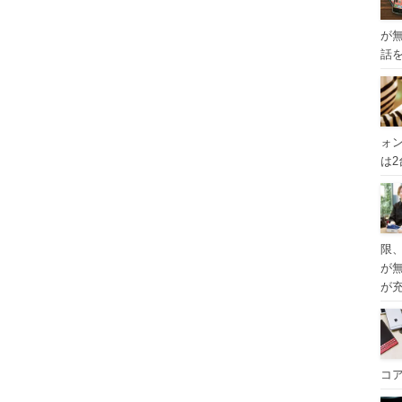
が
話
ォ
は
限
が
が
コ