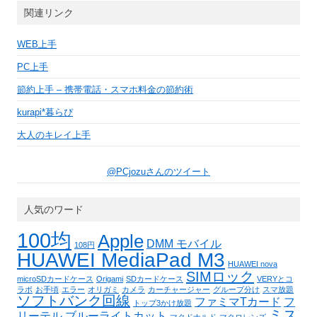
関連リンク
WEB上手
PC上手
節約上手 – 携帯電話・スマホ料金の節約術
kurapi*暮らぴ
大人のキレイ上手
@PCjozuさんのツイート
人気のワード
100均
Apple
DMM モバイル
108円
HUAWEI MediaPad M3
HUAWEI nova
SIMロック
microSDカードケース
Origami
SDカードケース
VERYとコ
ラボ
お手頃
エラー
オリガミ
カメラ
カーチャージャー
グループ分け
スマ放題
ソフトバンク回線
ファミマTカード
フ
トップ3かけ放題
ミス
リーテル
ブルーライトカット