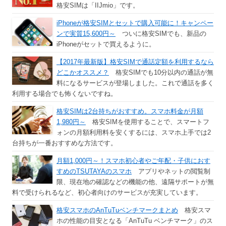
格安SIMは「IIJmio」です。
iPhoneが格安SIMとセットで購入可能に！キャンペー
ンで実質15,600円～
ついに格安SIMでも、新品の
iPhoneがセットで買えるように。
【2017年最新版】格安SIMで通話定額を利用するなら
どこかオススメ？
格安SIMでも10分以内の通話が無
料になるサービスが登場しました。これで通話を多く
利用する場合でも怖くないですね。
格安SIMは2台持ちがおすすめ。スマホ料金が月額
1,980円～
格安SIMを使用することで、スマートフ
ォンの月額利用料を安くするには、スマホ上手では2
台持ちが一番おすすめな方法です。
月額1,000円～！スマホ初心者やご年配・子供におす
すめのTSUTAYAのスマホ
アプリやネットの閲覧制
限、現在地の確認などの機能の他、遠隔サポートが無
料で受けられるなど、初心者向けのサービスが充実しています。
格安スマホのAnTuTuベンチマークまとめ
格安スマ
ホの性能の目安となる「AnTuTu ベンチマーク」のス