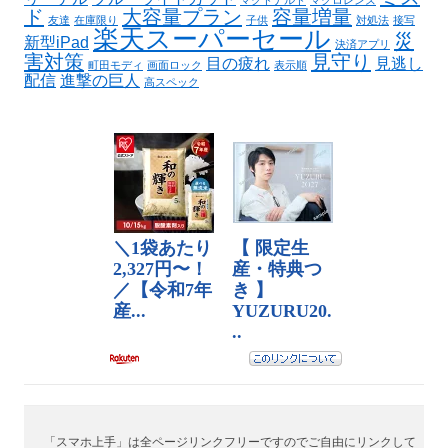
マクドナルド
マクロレンズ
ド
大容量プラン
容量増量
友達
在庫限り
子供
対処法
接写
楽天スーパーセール
災
新型iPad
決済アプリ
害対策
見守り
目の疲れ
見逃し
町田モディ
画面ロック
表示順
配信
進撃の巨人
高スペック
「スマホ上手」は全ページリンクフリーですのでご自由にリンクして