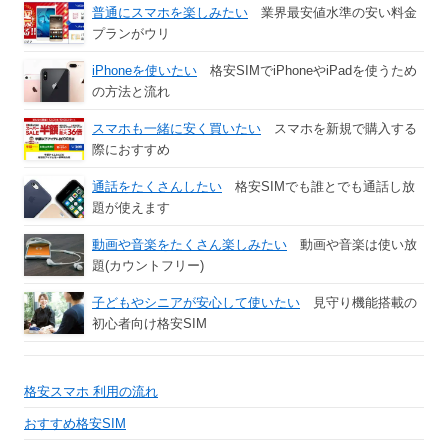
普通にスマホを楽しみたい
業界最安値水準の安い料金
プランがウリ
iPhoneを使いたい
格安SIMでiPhoneやiPadを使うため
の方法と流れ
スマホも一緒に安く買いたい
スマホを新規で購入する
際におすすめ
通話をたくさんしたい
格安SIMでも誰とでも通話し放
題が使えます
動画や音楽をたくさん楽しみたい
動画や音楽は使い放
題(カウントフリー)
子どもやシニアが安心して使いたい
見守り機能搭載の
初心者向け格安SIM
格安スマホ 利用の流れ
おすすめ格安SIM