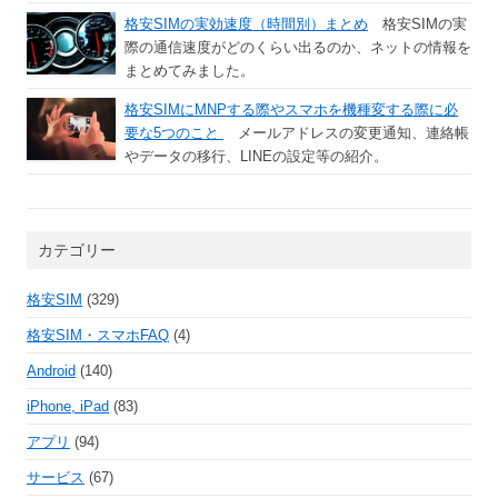
格安SIMの実効速度（時間別）まとめ
格安SIMの実
際の通信速度がどのくらい出るのか、ネットの情報を
まとめてみました。
格安SIMにMNPする際やスマホを機種変する際に必
要な5つのこと
メールアドレスの変更通知、連絡帳
やデータの移行、LINEの設定等の紹介。
カテゴリー
格安SIM
(329)
格安SIM・スマホFAQ
(4)
Android
(140)
iPhone, iPad
(83)
アプリ
(94)
サービス
(67)