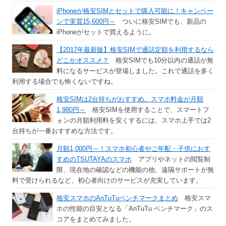
iPhoneが格安SIMとセットで購入可能に！キャンペー
ンで実質15,600円～
ついに格安SIMでも、新品の
iPhoneがセットで買えるように。
【2017年最新版】格安SIMで通話定額を利用するなら
どこかオススメ？
格安SIMでも10分以内の通話が無
料になるサービスが登場しました。これで通話を多く
利用する場合でも怖くないですね。
格安SIMは2台持ちがおすすめ。スマホ料金が月額
1,980円～
格安SIMを使用することで、スマートフ
ォンの月額利用料を安くするには、スマホ上手では2
台持ちが一番おすすめな方法です。
月額1,000円～！スマホ初心者やご年配・子供におす
すめのTSUTAYAのスマホ
アプリやネットの閲覧制
限、現在地の確認などの機能の他、遠隔サポートが無
料で受けられるなど、初心者向けのサービスが充実しています。
格安スマホのAnTuTuベンチマークまとめ
格安スマ
ホの性能の目安となる「AnTuTu ベンチマーク」のス
コアをまとめてみました。