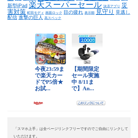
楽天スーパーセール
災
新型iPad
決済アプリ
害対策
見守り
目の疲れ
見逃し
町田モディ
画面ロック
表示順
配信
進撃の巨人
高スペック
「スマホ上手」は全ページリンクフリーですのでご自由にリンクして
いただけます。