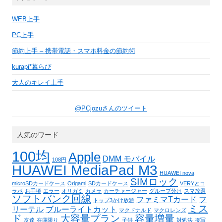
WEB上手
PC上手
節約上手 – 携帯電話・スマホ料金の節約術
kurapi*暮らぴ
大人のキレイ上手
@PCjozuさんのツイート
人気のワード
100均
Apple
DMM モバイル
108円
HUAWEI MediaPad M3
HUAWEI nova
SIMロック
microSDカードケース
Origami
SDカードケース
VERYとコ
ラボ
お手頃
エラー
オリガミ
カメラ
カーチャージャー
グループ分け
スマ放題
ソフトバンク回線
ファミマTカード
フ
トップ3かけ放題
ミス
リーテル
ブルーライトカット
マクドナルド
マクロレンズ
ド
大容量プラン
容量増量
友達
在庫限り
子供
対処法
接写