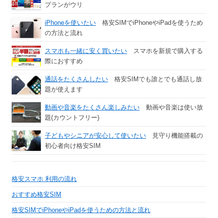
プランがウリ
iPhoneを使いたい
格安SIMでiPhoneやiPadを使うため
の方法と流れ
スマホも一緒に安く買いたい
スマホを新規で購入する
際におすすめ
通話をたくさんしたい
格安SIMでも誰とでも通話し放
題が使えます
動画や音楽をたくさん楽しみたい
動画や音楽は使い放
題(カウントフリー)
子どもやシニアが安心して使いたい
見守り機能搭載の
初心者向け格安SIM
格安スマホ 利用の流れ
おすすめ格安SIM
格安SIMでiPhoneやiPadを使うための方法と流れ