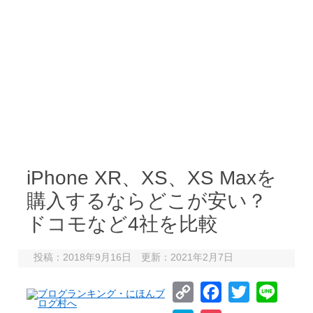
iPhone XR、XS、XS Maxを
購入するならどこが安い？
ドコモなど4社を比較
投稿：2018年9月16日 更新：2021年2月7日
C
F
T
L
o
a
w
i