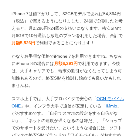
iPhone 7は値下がりして、32GBモデルであれば54,864円
（税込）で買えるようになりました。24回で分割したと考
えると、月2,286円×24回の支払いになります。格安SIMで
月6GBで10分通話し放題のプランを利用した場合、合計で
月額5,526円
で利用できることになります！
かなりお手頃な価格でiPhone 7を利用できますね。ちなみ
にiPhone 8の場合には
月額6,291円
で利用できます。今後
は、大手キャリアでも、端末の割引がなくなってしまう可
能性もあるので、格安SIMを検討し始めても良いかもしれ
ませんね。
スマホ上手では、大手プロバイダで安心の「
OCN モバイル
ONE
」や、インフラ大手で通信が安定している「
IIJmio
」
がおすすめです。「自分でスマホの設定をする自信がな
い」、「ネットの速度が遅くなるのは嫌だ」、「ショップ
でのサポートを受けたい」というような場合には、ソフト
バンクの格安SIMブランドの「ワイモバイル」がおすすめ