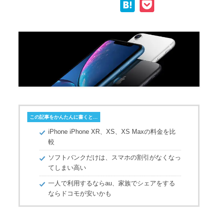
H
P
p
c
i
n
a
o
y
e
t
e
t
c
L
b
t
e
k
i
o
e
n
e
n
o
r
a
t
k
k
この記事をかんたんに書くと…
iPhone iPhone XR、XS、XS Maxの料金を比
較
ソフトバンクだけは、スマホの割引がなくなっ
てしまい高い
一人で利用するならau、家族でシェアをする
ならドコモが安いかも