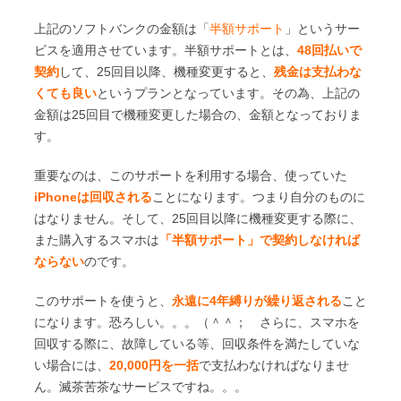
177,984
125,712
119,760
96,480
iPhone
上記のソフトバンクの金額は「
半額サポート
」というサー
円
円
円
円
ビスを適用させています。半額サポートとは、
48回払いで
XS
（7,416
（5,238
（4,990
（4,020
契約
して、25回目以降、機種変更すると、
残金は支払わな
Max
円／
円／
円／
円／
くても良い
というプランとなっています。その為、上記の
512GB
月）
月）
月）
月）
金額は25回目で機種変更した場合の、金額となっておりま
す。
重要なのは、このサポートを利用する場合、使っていた
iPhoneは回収される
ことになります。つまり自分のものに
はなりません。そして、25回目以降に機種変更する際に、
また購入するスマホは
「半額サポート」で契約しなければ
ならない
のです。
このサポートを使うと、
永遠に4年縛りが繰り返される
こと
になります。恐ろしい。。。（＾＾； さらに、スマホを
回収する際に、故障している等、回収条件を満たしていな
い場合には、
20,000円を一括
で支払わなければなりませ
ん。滅茶苦茶なサービスですね。。。