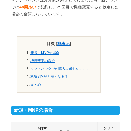
※ソフトバンクは月月割が終了してしまった為、新プラン
での
48回払い
で契約し、25回目で機種変更すると仮定した
場合の金額になっています。
目次
[
非表示
]
新規・MNPの場合
機種変更の場合
ソフトバンクでの購入は厳しい。。。
格安SIMだと安くなる？
まとめ
新規・MNPの場合
Apple
ソフト