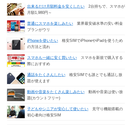
出来るだけ月額料金を安くしたい
2台持ちで、スマホが
月額1,980円～
普通にスマホを楽しみたい
業界最安値水準の安い料金
プランがウリ
iPhoneを使いたい
格安SIMでiPhoneやiPadを使うため
の方法と流れ
スマホも一緒に安く買いたい
スマホを新規で購入する
際におすすめ
通話をたくさんしたい
格安SIMでも誰とでも通話し放
題が使えます
動画や音楽をたくさん楽しみたい
動画や音楽は使い放
題(カウントフリー)
子どもやシニアが安心して使いたい
見守り機能搭載の
初心者向け格安SIM