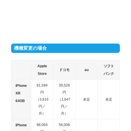
（5,616
（3,456
（2,790
（3,120
Max
円／
円／
円／
円／
64GB
月）
月）
月）
月）
153,144
101,088
85,200
85,200
iPhone
円
円
円
円
XS
（6,381
（4,212
（3,550
（3,500
Max
機種変更の場合
円／
円／
円／
円／
256GB
月）
月）
月）
月）
Apple
ソフト
ドコモ
au
177,984
125,712
110,160
96,480
iPhone
Store
バンク
円
円
円
円
XS
（7,416
（5,238
（4,590
（4,020
91,584
39,528
Max
iPhone
円／
円／
円／
円／
円
円
512GB
XR
月）
月）
月）
月）
（3,816
（1,647
未定
未定
64GB
円／
円／
月）
月）
98,064
56,008
iPhone