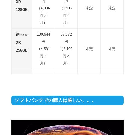
円
円
XR
（4,086
（1,917
未定
未定
128GB
円／
円／
月）
月）
109,944
57,672
iPhone
円
円
XR
（4,581
（2,403
未定
未定
256GB
円／
円／
月）
月）
121,824
69,984
63,600
68,400
iPhone
円
円
円
円
XS
（5,076
（2,916
（2,650
（2,850
64GB
円／
円／
円／
円／
ソフトバンクでの購入は厳しい。。。
月）
月）
月）
月）
140,184
88,128
81,840
77,520
iPhone
円
円
円
円
XS
（5,841
（3,672
（3,410
（3,230
256GB