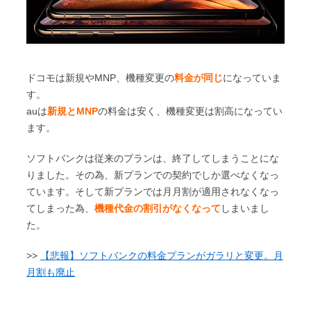
円／
円／
円／
円／
月）
月）
月）
月）
165,024
112,752
106,800
90,000
iPhone
円
円
円
円
XS
ドコモは新規やMNP、機種変更の
料金が同じ
になっていま
（6,876
（4,698
（4,450
（3,750
512GB
す。
円／
円／
円／
円／
auは
新規とMNP
の料金は安く、機種変更は割高になってい
月）
月）
月）
月）
ます。
134,784
82,944
76,560
84,000
iPhone
ソフトバンクは従来のプランは、終了してしまうことにな
円
円
円
円
XS
りました。その為、新プランでの契約でしか選べなくなっ
（5,616
（3,456
（3,190
（3,120
Max
ています。そして新プランでは月月割が適用されなくなっ
円／
円／
円／
円／
64GB
てしまった為、
機種代金の割引がなくなって
しまいまし
月）
月）
月）
月）
た。
153,144
101,088
94,800
85,200
iPhone
円
円
円
円
>>
【悲報】ソフトバンクの料金プランがガラリと変更。月
XS
（6,381
（4,212
（3,950
（3,500
月割も廃止
Max
円／
円／
円／
円／
256GB
月）
月）
月）
月）