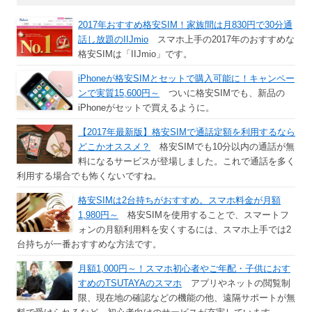
2017年おすすめ格安SIM！家族間は月830円で30分通
話し放題のIIJmio
スマホ上手の2017年のおすすめな
格安SIMは「IIJmio」です。
iPhoneが格安SIMとセットで購入可能に！キャンペー
ンで実質15,600円～
ついに格安SIMでも、新品の
iPhoneがセットで買えるように。
【2017年最新版】格安SIMで通話定額を利用するなら
どこかオススメ？
格安SIMでも10分以内の通話が無
料になるサービスが登場しました。これで通話を多く
利用する場合でも怖くないですね。
格安SIMは2台持ちがおすすめ。スマホ料金が月額
1,980円～
格安SIMを使用することで、スマートフ
ォンの月額利用料を安くするには、スマホ上手では2
台持ちが一番おすすめな方法です。
月額1,000円～！スマホ初心者やご年配・子供におす
すめのTSUTAYAのスマホ
アプリやネットの閲覧制
限、現在地の確認などの機能の他、遠隔サポートが無